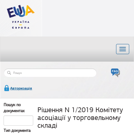
Перейти
до
основного
матеріалу
Toggl
naviga
Пошукова
Пошук
форма
Авторизація
Пошук по
Рішення N 1/2019 Комітету
документах
асоціації у торговельному
складі
Тип документа