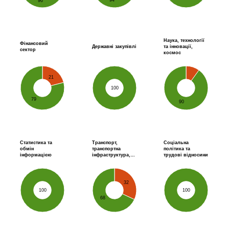
94
96
Наука, технології
Фінансовий
Державні закупівлі
та інновації,
сектор
космос
21
100
79
90
Статистика та
Транспорт,
Соціальна
обмін
транспортна
політика та
інформацією
інфраструктура,…
трудові відносини
32
100
100
68