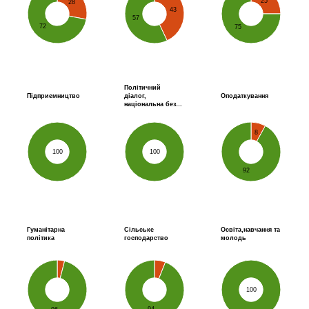
25
28
43
57
72
75
Політичний
Підприємництво
діалог,
Оподаткування
національна без…
8
100
100
92
Гуманітарна
Сільське
Освіта,навчання та
політика
господарство
молодь
100