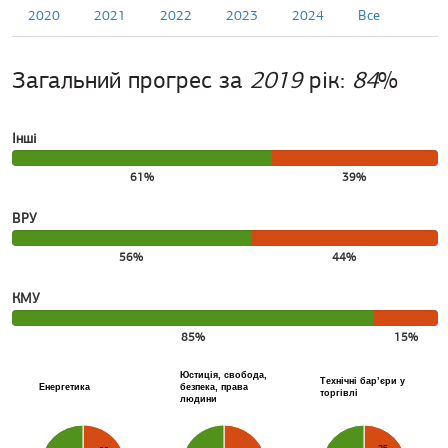
вкладки
2020
2021
2022
2023
2024
Все
Загальний прогрес за
2019
рік:
84
%
Інші
61%
39%
ВРУ
56%
44%
КМУ
85%
15%
Юстиція, свобода,
Технічні бар’єри у
Енергетика
безпека, права
торгівлі
людини