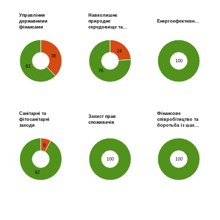
Управління
Навколишнє
державними
природне
Енергоефективн…
фінансами
середовище та…
24
38
100
63
76
Санітарні та
Фінансове
Захист прав
фітосанітарні
співробітицтво та
споживачів
заходи
боротьба із шах…
8
100
100
92