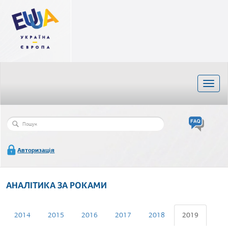
Перейти
до
основного
матеріалу
Toggl
naviga
Пошукова
Пошук
форма
Авторизація
АНАЛІТИКА ЗА РОКАМИ
Первинні
2014
2015
2016
2017
2018
2019
(активна
вкладка)