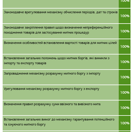
100%
Законодавче врегулювання механізму обчислення періодів, дат та строків
100%
Законодавче закріплення правил щодо визначення непреференційного
100%
походження товарів для застосування митних процедур
Визначення особливостей встановлення вартості товарів для митних цілей
100%
Встановлення загальних положень щодо митних боргів, які виникли з
100%
імпорту та експорту товарів
Запровадження механізму розрахунку митного боргу з імпорту
100%
Урегулювання механізму розрахунку митного боргу з експорту
100%
Визначення правил розрахунку суми ввізного та вивізного мита
100%
Встановлення загальних вимог до механізму гарантування потенційного
100%
та існуючого митного боргу