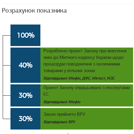
Розрахунок показника
100%
Розроблено проект Закону про внесення
змін до Митного кодексу України щодо
40%
процедури поводження з іноземними
товарами у вільних зонах
Відповідальні: Мінфін, ДФС, Мін'юст, МЗС
Проект Закону опрацьовано з експертами
30%
ЄС
Відповідальні: Мінфін
Закон прийнято ВРУ
30%
Відповідальні: ВРУ