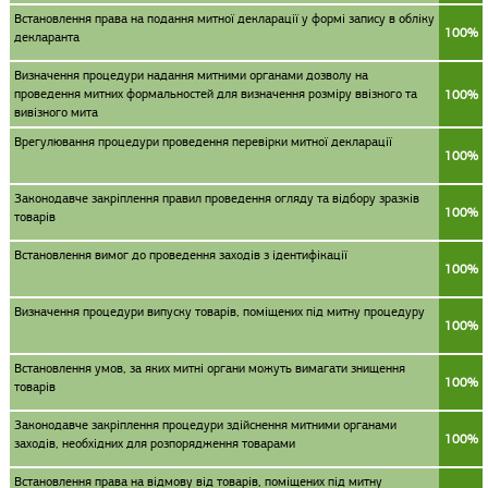
Встановлення права на подання митної декларації у формі запису в обліку
100%
декларанта
Визначення процедури надання митними органами дозволу на
проведення митних формальностей для визначення розміру ввізного та
100%
вивізного мита
Врегулювання процедури проведення перевірки митної декларації
100%
Законодавче закріплення правил проведення огляду та відбору зразків
100%
товарів
Встановлення вимог до проведення заходів з ідентифікації
100%
Визначення процедури випуску товарів, поміщених під митну процедуру
100%
Встановлення умов, за яких митні органи можуть вимагати знищення
100%
товарів
Законодавче закріплення процедури здійснення митними органами
100%
заходів, необхідних для розпорядження товарами
Встановлення права на відмову від товарів, поміщених під митну