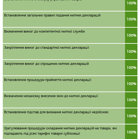
100%
Встановлення загальних правил подання митних декларацій
100%
Визначення вимог до компетентної митної служби
100%
Закріплення вимог до стандартної митної декларації
100%
Закріплення вимог до спрощених митних декларацій
100%
Встановлення процедури прийняття митної декларації
100%
Визначення механізму внесення змін до митної декларації
100%
Встановлення підстав для визнання митної декларації недійсною
100%
Урегулювання процедури складання митних декларацій на товари, які
100%
підпадають під різні тарифні товарні субпозиції