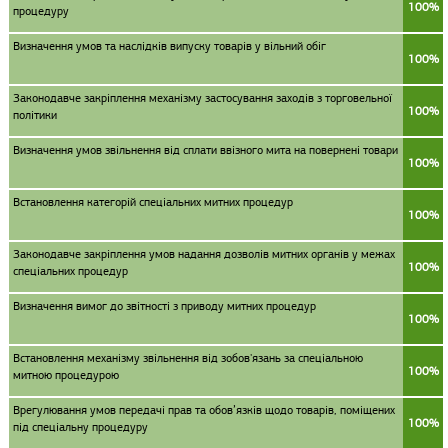
100%
процедуру
Визначення умов та наслідків випуску товарів у вільний обіг
100%
Законодавче закріплення механізму застосування заходів з торговельної
100%
політики
Визначення умов звільнення від сплати ввізного мита на повернені товари
100%
Встановлення категорій спеціальних митних процедур
100%
Законодавче закріплення умов надання дозволів митних органів у межах
100%
спеціальних процедур
Визначення вимог до звітності з приводу митних процедур
100%
Встановлення механізму звільнення від зобов'язань за спеціальною
100%
митною процедурою
Врегулювання умов передачі прав та обов’язків щодо товарів, поміщених
100%
під спеціальну процедуру