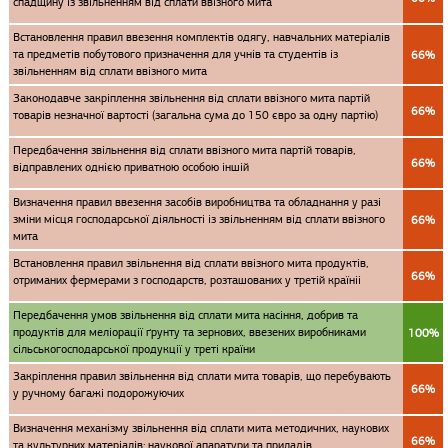
спадщину із звільненням від сплати ввізного мита
Встановлення правил ввезення комплектів одягу, навчальних матеріалів
та предметів побутового призначення для учнів та студентів із
66%
звільненням від сплати ввізного мита
Законодавче закріплення звільнення від сплати ввізного мита партій
66%
товарів незначної вартості (загальна сума до 150 євро за одну партію)
Передбачення звільнення від сплати ввізного мита партій товарів,
66%
відправлених однією приватною особою іншій
Визначення правил ввезення засобів виробництва та обладнання у разі
зміни місця господарської діяльності із звільненням від сплати ввізного
66%
мита
Встановлення правил звільнення від сплати ввізного мита продуктів,
66%
отриманих фермерами з господарств, розташованих у третій країніі
Передбачення умов звільнення від сплати мита насіння, добрив та
продуктів для меліорації ґрунту та зернових, ввезених виробниками
100%
сільськогосподарської продукції у треті країни
Закріплення правил звільнення від сплати мита товарів, що перебувають
66%
у ручному багажі подорожуючих
Визначення механізму звільнення від сплати мита методичних, наукових
66%
та культурних матеріалів; наукової апаратури та приладів