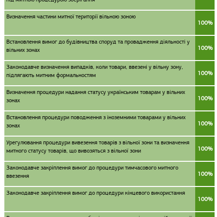
Визначення частини митної території вільною зоною
100%
Встановлення вимог до будівництва споруд та провадження діяльності у
100%
вільних зонах
Законодавче визначення випадків, коли товари, ввезені у вільну зону,
100%
підлягають митним формальностям
Визначення процедури надання статусу українським товарам у вільних
100%
зонах
Встановлення процедури поводження з іноземними товарами у вільних
100%
зонах
Урегулювання процедури вивезення товарів з вільної зони та визначення
100%
митного статусу товарів, що вивозяться з вільної зони
Законодавче закріплення вимог до процедури тимчасового митного
100%
ввезення
Законодавче закріплення вимог до процедури кінцевого використання
100%