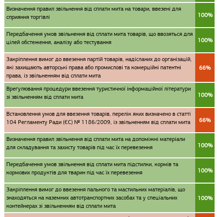
Визначення правил звільнення від сплати мита на товари, ввезені для
100%
сприяння торгівлі
Передбачення умов звільнення від сплати мита товарів, що ввозяться для
100%
цілей обстеження, аналізу або тестування
Закріплення вимог до ввезення партій товарів, надісланих до організацій,
які захищають авторські права або промислові та комерційні патентні
66%
права, із звільненням від сплати мита
Врегулювання процедури ввезення туристичної інформаційної літератури
100%
зі звільненням від сплати мита
Встановлення умов для ввезення товарів, перелік яких визначено в статті
66%
104 Регламенту Ради (ЄС) № 1186/2009, із звільненням від сплати мита
Визначення правил звільнення від сплати мита на допоміжні матеріали
100%
для складування та захисту товарів під час їх перевезення
Передбачення умов звільнення від сплати мита підстилки, кормів та
100%
кормових продуктів для тварин під час їх перевезення
Закріплення вимог до ввезення пального та мастильних матеріалів, що
знаходяться на наземних автотранспортних засобах та у спеціальних
100%
контейнерах зі звільненням від сплати мита