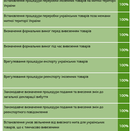
Встановлення процедури переробки іноземних товарів на митній території
100%
України
Встановлення процедури переробки українських товарів поза межами
100%
митної території України
Визначення формальних вимог перед вивезенням товарів
100%
Визначення формальних вимог під час вивезення товарів
100%
Врегулювання процедури експорту українських товарів
100%
Врегулювання процедури реекспорту іноземних товарів
100%
Законодавче визначення процедури подання та внесення змін до
100%
загальної декларації вибуття
Законодавче визначення процедури подання та внесення змін до
100%
реекспортного повідомлення
Встановлення умов звільнення від вивізного мита для українських
100%
товарів, що є тимчасово вивезеними