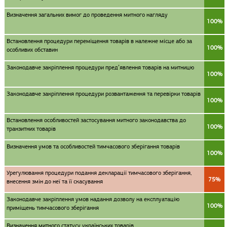
Визначення загальних вимог до проведення митного нагляду
100%
Встановлення процедури переміщення товарів в належне місце або за
100%
особливих обставин
Законодавче закріплення процедури пред’явлення товарів на митницю
100%
Законодавче закріплення процедури розвантаження та перевірки товарів
100%
Встановлення особливостей застосування митного законодавства до
100%
транзитних товарів
Визначення умов та особливостей тимчасового зберігання товарів
100%
Урегулювання процедури подання декларації тимчасового зберігання,
75%
внесення змін до неї та її скасування
Законодавче закріплення умов надання дозволу на експлуатацію
100%
приміщень тимчасового зберігання
Визначення митного статусу українських товарів