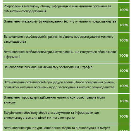
Розроблення механізму обміну інформацією між митними органами та
100%
суб’єктами господарювання
Визначення механізму функціонування інституту митного представництва
100%
Встановлення особливостей прийняття рішень про застосування митного
100%
законодавства
Встановлення особливостей прийняття рішень, що стосуються обов’язкової
100%
інформації
Законодавче визначення механізму застосування штрафів
100%
Встановлення особливостей процедури апеляційного оскарження рішень,
100%
прийнятих митними органами щодо застосування митного законодавства
Визначення процедури здійснення митного контролю товарів після
100%
випуску
Закріплення обов'язку зберігати документи та інформацію, що
100%
використовується для цілей митного контролю
Встановлення процедури накладення зборів та відшкодування витрат