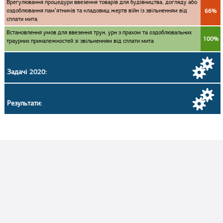
Врегулювання процедури ввезення товарів для будівництва, догляду або
оздоблювання пам’ятників та кладовищ жертв війн із звільненням від
66%
сплати мита
Встановлення умов для ввезення трун, урн з прахом та оздоблювальних
100%
траурних приналежностей зі звільненням від сплати мита
Задачі 2020:
Результати: