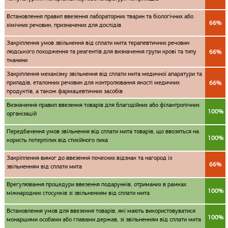
Встановлення правил ввезення лабораторних тварин та біологічних або
66%
хімічних речовин, призначених для дослідів
Закріплення умов звільнення від сплати мита терапевтичних речовин
людського походження та реагентів для визначення групи крові та типу
66%
тканини
Закріплення механізму звільнення від сплати мита медичної апаратури та
приладів, еталонних речовин для контролювання якості медичних
66%
продуктів, а також фармацевтичних засобів
Визначення правил ввезення товарів для благодійних або філантропічних
100%
організацій
Передбачення умов звільнення від сплати мита товарів, що ввозяться на
100%
користь потерпілих від стихійного лиха
Закріплення вимог до ввезення почесних відзнак та нагород із
66%
звільненням від сплати мита
Врегулювання процедури ввезення подарунків, отриманих в рамках
100%
міжнародних стосунків зі звільненням від сплати мита
Встановлення умов для ввезення товарів, які мають використовуватися
100%
монаршими особами або главами держав, зі звільненням від сплати мита