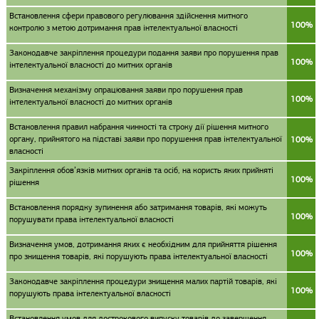
Встановлення сфери правового регулювання здійснення митного
100%
контролю з метою дотримання прав інтелектуальної власності
Законодавче закріплення процедури подання заяви про порушення прав
100%
інтелектуальної власності до митних органів
Визначення механізму опрацювання заяви про порушення прав
100%
інтелектуальної власності до митних органів
Встановлення правил набрання чинності та строку дії рішення митного
органу, прийнятого на підставі заяви про порушення прав інтелектуальної
100%
власності
Закріплення обов’язків митних органів та осіб, на користь яких прийняті
100%
рішення
Встановлення порядку зупинення або затримання товарів, які можуть
100%
порушувати права інтелектуальної власності
Визначення умов, дотримання яких є необхідним для прийняття рішення
100%
про знищення товарів, які порушують права інтелектуальної власності
Законодавче закріплення процедури знищення малих партій товарів, які
100%
порушують права інтелектуальної власності
Встановлення умов для дострокового випуску товарів до завершення