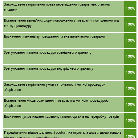
Законодавче закріплення права переміщення товарів між різними
100%
місцями
Встановлення звичайних форм поводження з товарами, поміщеними під
100%
митну процедуру
Визначення механізму поводження з еквівалентними товарами
100%
Урегулювання митної процедури зовнішнього транзиту
100%
Урегулювання митної процедури внутрішнього транзиту
100%
Законодавче закріплення умов та тривалості митної процедури
100%
зберігання
Встановлення місць розміщення товарів, під митною процедурою
100%
зберігання
Визначення умов надання дозволу митних органів на переробку товарів
100%
Передбачення відповідальності особи, яка отримала дозвіл щодо товарів
100%
під митною процедурою зберігання