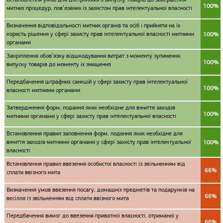
100%
митних процедур, пов’язаних із захистом прав інтелектуальної власності
Визначення відповідальності митних органів та осіб і прийняти на їх
користь рішення у сфері захисту прав інтелектуальної власності митними
100%
органами
Закріплення обов’язку відшкодування витрат з моменту зупинення
100%
випуску товарів до моменту їх знищення
Передбачення штрафних санкцій у сфері захисту прав інтелектуальної
100%
власності митними органами
Затвердження форм, подання яких необхідне для вжиття заходів
100%
митними органами у сфері захисту прав інтелектуальної власності
Встановлення правил заповнення форм, подання яких необхідне для
вжиття заходів митними органами у сфері захисту прав інтелектуальної
100%
власності
Встановлення правил ввезення особистої власності із звільненням від
66%
сплати ввізного мита
Визначення умов ввезення посагу, домашніх предметів та подарунків на
66%
весілля із звільненням від сплати ввізного мита
Передбачення вимог до ввезення приватної власності, отриманої у
66%