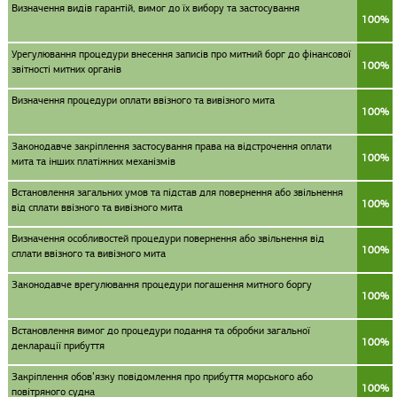
Визначення видів гарантій, вимог до їх вибору та застосування
100%
Урегулювання процедури внесення записів про митний борг до фінансової
100%
звітності митних органів
Визначення процедури оплати ввізного та вивізного мита
100%
Законодавче закріплення застосування права на відстрочення оплати
100%
мита та інших платіжних механізмів
Встановлення загальних умов та підстав для повернення або звільнення
100%
від сплати ввізного та вивізного мита
Визначення особливостей процедури повернення або звільнення від
100%
сплати ввізного та вивізного мита
Законодавче врегулювання процедури погашення митного боргу
100%
Встановлення вимог до процедури подання та обробки загальної
100%
декларації прибуття
Закріплення обов’язку повідомлення про прибуття морського або
100%
повітряного судна