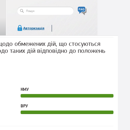
Пошукова
форма
Пошук
Авторизація
щодо обмежених дій, що стосуються
одо таких дій відповідно до положень
КМУ
ВРУ