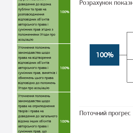
Розрахунок показ
доведення до відома
публіки та прав на
100%
розповсюдження
відповідних об’єктів
авторського права і
суміжних прав згідно з
положеннями Угоди про
асоціацію
Уточнення положень
законодавства щодо
100%
права на відтворення
відповідних об’єктів
авторського права і
100%
суміжних прав, винятків і
обмежень цього права
відповідно до положень
Угоди про асоціацію
Уточнення положень
законодавства щодо
права на оприлюднення
творів і права на
Поточний прогрес
доведення до загального
відома інших об'єктів
100%
авторського права і
суміжних прав, що