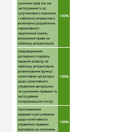
суміжних прав під час
застосування їх до
супутникового мовлення
100%
і кабельної ретрансляції,
включаючи розроблення
нормативного
закріплення понять,
визначення права на
кабельну ретрансляцію
Запровадження
договірного порядку
надання дозволу на
кабельну ретрансляцію,
розмежування функції
колективних організації
100%
щодо колективного
управління авторським
та суміжними правами та
застосування
посередницьких послуг
Удосконалення
правового регулювання
щодо колективного
100%
управління правами
відповідно до положень