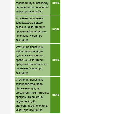
справедливу винагороду
100%
відповідно до положень
Угоди про асоціацію
Уточнення положень
законодавства щодо
охорони комп'ютерних
100%
програм відповідно до
положень Угоди про
асоціацію
Уточнення положень
законодавства щодо
суб'єкта авторського
права на комп'ютерні
100%
програми відповідно до
положень Угоди про
асоціацію
Уточнення положень
законодавства щодо
обмежених дій, що
стосуються комп'ютерних
100%
програм, та винятків
щодо таких дій
відповідно до положень
Угоди про асоціацію