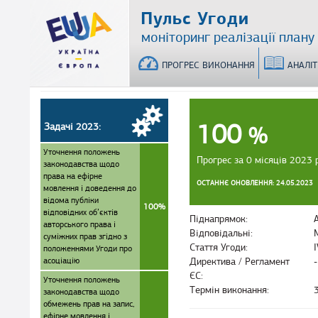
Перейти
Пульс Угоди
до
моніторинг реалізації плану
основного
матеріалу
ПРОГРЕС ВИКОНАННЯ
АНАЛІ
100
Задачі 2023:
%
Уточнення положень
Прогрес за 0 місяців 2023 
законодавства щодо
права на ефірне
ОСТАННЄ ОНОВЛЕННЯ: 24.05.2023
мовлення і доведення до
відома публіки
100%
відповідних об’єктів
Піднапрямок:
авторського права і
Відповідальні:
суміжних прав згідно з
Стаття Угоди:
положеннями Угоди про
асоціацію
Директива / Регламент
-
ЄС:
Уточнення положень
Термін виконання:
законодавства щодо
обмежень прав на запис,
ефірне мовлення і