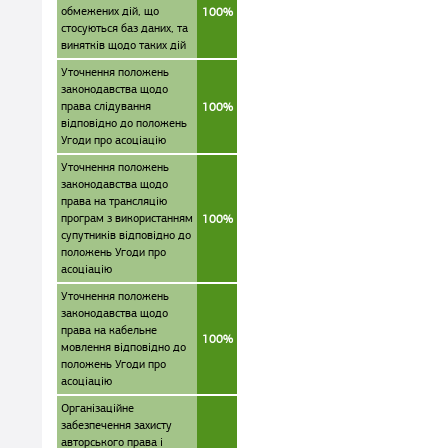
обмежених дій, що
100%
стосуються баз даних, та
винятків щодо таких дій
Уточнення положень
законодавства щодо
права слідування
100%
відповідно до положень
Угоди про асоціацію
Уточнення положень
законодавства щодо
права на трансляцію
програм з використанням
100%
супутників відповідно до
положень Угоди про
асоціацію
Уточнення положень
законодавства щодо
права на кабельне
100%
мовлення відповідно до
положень Угоди про
асоціацію
Організаційне
забезпечення захисту
авторського права і