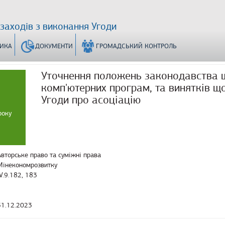
 заходів з виконання Угоди
ТИКА
ДОКУМЕНТИ
ГРОМАДСЬКИЙ КОНТРОЛЬ
Уточнення положень законодавства 
комп'ютерних програм, та винятків щ
Угоди про асоціацію
року
Авторське право та суміжні права
Мінекономрозвитку
IV.9.182, 183
31.12.2023