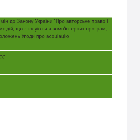
ін до Закону України "Про авторське право і
х дій, що стосуються комп'ютерних програм,
 положень Угоди про асоціацію
 ЄС