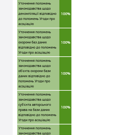
Уточнення положень
законодавства щодо
декомпіляції відповідно
100%
до положень Угоди про
асоціацію
Уточнення положень
законодавства щодо
охорони баз даних
100%
відповідно до положень
Угоди про асоціацію
Уточнення положень
законодавства щодо
об'єкта охорони бази
100%
даних відповідно до
положень Угоди про
асоціацію
Уточнення положень
законодавства щодо
суб'єкта авторського
100%
права на бази даних
відповідно до положень
Угоди про асоціацію
Уточнення положень
законодавства щодо