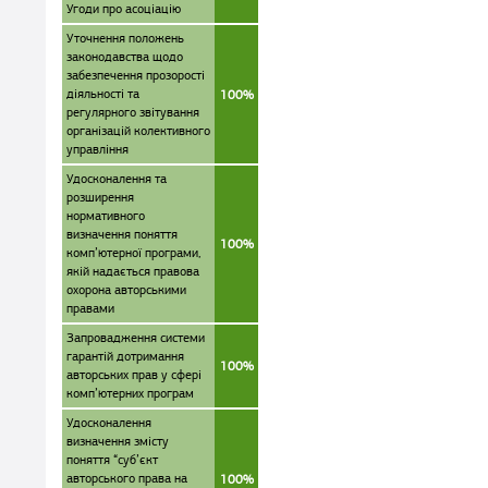
Угоди про асоціацію
Уточнення положень
законодавства щодо
забезпечення прозорості
діяльності та
100%
регулярного звітування
організацій колективного
управління
Удосконалення та
розширення
нормативного
визначення поняття
100%
комп’ютерної програми,
якій надається правова
охорона авторськими
правами
Запровадження системи
гарантій дотримання
100%
авторських прав у сфері
комп’ютерних програм
Удосконалення
визначення змісту
поняття “суб’єкт
авторського права на
100%