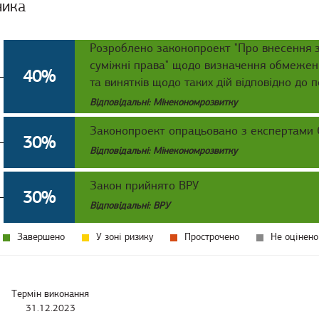
ника
Розроблено законопроект "Про внесення зм
суміжні права" щодо визначення обмежени
40%
та винятків щодо таких дій відповідно до
Відповідальні: Мінекономрозвитку
Законопроект опрацьовано з експертами
30%
Відповідальні: Мінекономрозвитку
Закон прийнято ВРУ
30%
Відповідальні: ВРУ
Завершено
У зоні ризику
Прострочено
Не оцінено
Термін виконання
31.12.2023