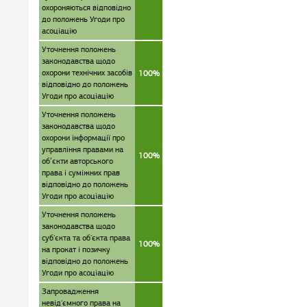
охороняються відповідно
до положень Угоди про
асоціацію
Уточнення положень
законодавства щодо
охорони технічних засобів
100%
відповідно до положень
Угоди про асоціацію
Уточнення положень
законодавства щодо
охорони інформації про
управління правами на
100%
об’єкти авторського
права і суміжних прав
відповідно до положень
Угоди про асоціацію
Уточнення положень
законодавства щодо
суб'єкта та об'єкта права
100%
на прокат і позичку
відповідно до положень
Угоди про асоціацію
Запровадження
невід'ємного права на