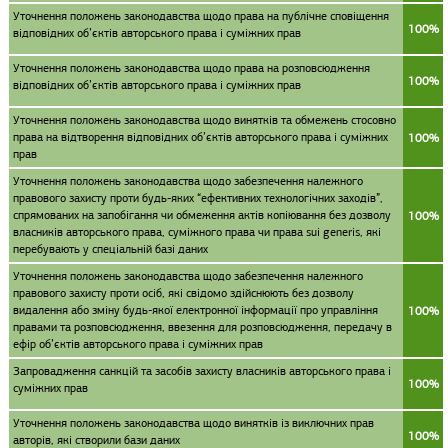
Уточнення положень законодавства щодо права на публічне сповіщення
100%
відповідних об’єктів авторського права і суміжних прав
Уточнення положень законодавства щодо права на розповсюдження
100%
відповідних об’єктів авторського права і суміжних прав
Уточнення положень законодавства щодо винятків та обмежень стосовно
права на відтворення відповідних об’єктів авторського права і суміжних
100%
прав
Уточнення положень законодавства щодо забезпечення належного
правового захисту проти будь-яких “ефективних технологічних заходів”,
спрямованих на запобігання чи обмеження актів копіювання без дозволу
100%
власників авторського права, суміжного права чи права sui generis, які
перебувають у спеціальній базі даних
Уточнення положень законодавства щодо забезпечення належного
правового захисту проти осіб, які свідомо здійснюють без дозволу
видалення або зміну будь-якої електронної інформації про управління
100%
правами та розповсюдження, ввезення для розповсюдження, передачу в
ефір об’єктів авторського права і суміжних прав
Запровадження санкцій та засобів захисту власників авторського права і
100%
суміжних прав
Уточнення положень законодавства щодо винятків із виключних прав
100%
авторів, які створили бази даних