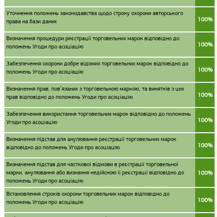
Уточнення положень законодавства щодо строку охорони авторського
100%
права на бази даних
Визначення процедури реєстрації торговельних марок відповідно до
100%
положень Угоди про асоціацію
Забезпечення охорони добре відомих торговельних марок відповідно до
100%
положень Угоди про асоціацію
Визначення прав, пов’язаних з торговельною маркою, та винятків з цих
100%
прав відповідно до положень Угоди про асоціацію
Забезпечення використання торговельних марок відповідно до положень
100%
Угоди про асоціацію
Визначення підстав для анулювання реєстрації торговельних марок
100%
відповідно до положень Угоди про асоціацію
Визначення підстав для часткової відмови в реєстрації торговельної
марки, анулювання або визнання недійсною її реєстрації відповідно до
100%
положень Угоди про асоціацію
Встановлення строків охорони торговельних марок відповідно до
100%
положень Угоди про асоціацію