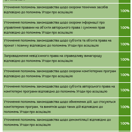
Уточнення положень законодавства щодо охорони технічних засобів
100%
відповідно до положень Угоди про асоціацію
Уточнення положень законодавства щодо охорони інформації про
управління правами на об’єкти авторського права і суміжних прав
100%
відповідно до положень Угоди про асоціацію
Уточнення положень законодавства щодо суб'єкта та об'єкта права на
100%
прокат і позичку відповідно до положень Угоди про асоціацію
Запровадження невід'ємного права на справедливу винагороду
100%
відповідно до положень Угоди про асоціацію
Уточнення положень законодавства щодо охорони комп'ютерних програм
100%
відповідно до положень Угоди про асоціацію
Уточнення положень законодавства щодо суб'єкта авторського права на
100%
комп'ютерні програми відповідно до положень Угоди про асоціацію
Уточнення положень законодавства щодо обмежених дій, що стосуються
комп'ютерних програм, та винятків щодо таких дій відповідно до
100%
положень Угоди про асоціацію
Уточнення положень законодавства щодо декомпіляції відповідно до
100%
положень Угоди про асоціацію