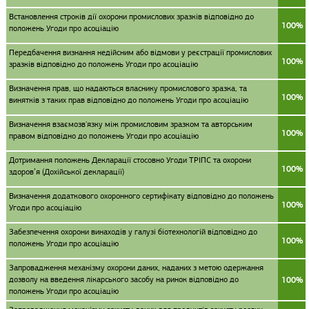
Встановлення строків дії охорони промислових зразків відповідно до
100%
положень Угоди про асоціацію
Передбачення визнання недійсним або відмови у реєстрації промислових
100%
зразків відповідно до положень Угоди про асоціацію
Визначення прав, що надаються власнику промислового зразка, та
100%
винятків з таких прав відповідно до положень Угоди про асоціацію
Визначення взаємозв'язку між промисловим зразком та авторським
100%
правом відповідно до положень Угоди про асоціацію
Дотримання положень Декларації стосовно Угоди ТРІПС та охорони
100%
здоров’я (Дохійської декларації)
Визначення додаткового охоронного сертифікату відповідно до положень
100%
Угоди про асоціацію
Забезпечення охорони винаходів у галузі біотехнологій відповідно до
100%
положень Угоди про асоціацію
Запровадження механізму охорони даних, наданих з метою одержання
дозволу на введення лікарського засобу на ринок відповідно до
100%
положень Угоди про асоціацію