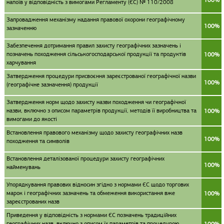
100%
напоїв у відповідність з вимогами Регламенту (ЄС) № 110/2008
Запровадження механізму надання правової охорони географічному
100%
зазначенню
Забезпечення дотримання правил захисту географічних зазначень і
позначень походження сільськогосподарської продукції та продуктів
100%
харчування
Затвердження процедури присвоєння зареєстрованої географічної назви
100%
(географічне зазначення) продукції
Затвердження норм щодо захисту назви походження чи географічної
назви, включно з описом параметрів продукції, методів її виробництва та
100%
вимогами до якості
Встановлення правового механізму щодо захисту географічних назв
100%
походження та символів
Встановлення деталізованої процедури захисту географічних
100%
найменувань
Упорядкування правових відносин згідно з нормами ЄС щодо торгових
марок і географічних зазначень та обмеження використання вже
100%
зареєстрованих назв
Приведення у відповідність з нормами ЄС позначень традиційних
географічних назв, включно з описом їх параметрів та процедурою
100%