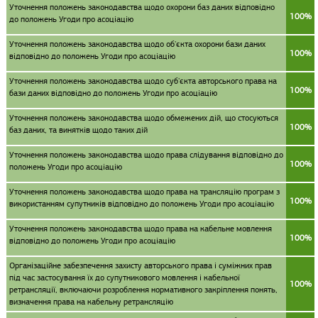
Уточнення положень законодавства щодо охорони баз даних відповідно
100%
до положень Угоди про асоціацію
Уточнення положень законодавства щодо об'єкта охорони бази даних
100%
відповідно до положень Угоди про асоціацію
Уточнення положень законодавства щодо суб'єкта авторського права на
100%
бази даних відповідно до положень Угоди про асоціацію
Уточнення положень законодавства щодо обмежених дій, що стосуються
100%
баз даних, та винятків щодо таких дій
Уточнення положень законодавства щодо права слідування відповідно до
100%
положень Угоди про асоціацію
Уточнення положень законодавства щодо права на трансляцію програм з
100%
використанням супутників відповідно до положень Угоди про асоціацію
Уточнення положень законодавства щодо права на кабельне мовлення
100%
відповідно до положень Угоди про асоціацію
Організаційне забезпечення захисту авторського права і суміжних прав
під час застосування їх до супутникового мовлення і кабельної
100%
ретрансляції, включаючи розроблення нормативного закріплення понять,
визначення права на кабельну ретрансляцію