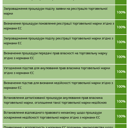
Запровадження процедури поділу заявки на реєстрацію торговельної
100%
марки
Визначення процедури поновлення реєстрації торговельної марки згідно з
100%
нормами ЄС
Запровадження процедури поділу реєстрації торговельної марки згідно з
100%
нормами ЄС
Визначення процедури передачі прав власності на торговельну марку
100%
згідно з нормами ЄС
Узгодження підстав для анулювання прав власника торговельної марки
100%
згідно з нормами ЄС
Визначення підстав для визнання недійсності торговельної марки згідно з
100%
нормами ЄС
Встановлення деталізованої процедури анулювання прав власника
100%
торговельної марки, оголошення такої торговельної марки недійсною
Встановлення відповідного правового механізму щодо процедури
100%
оскарження недійсності торговельної марки згідно з нормами ЄС
Приведення у відповідність з нормами ЄС положень законодавства щодо