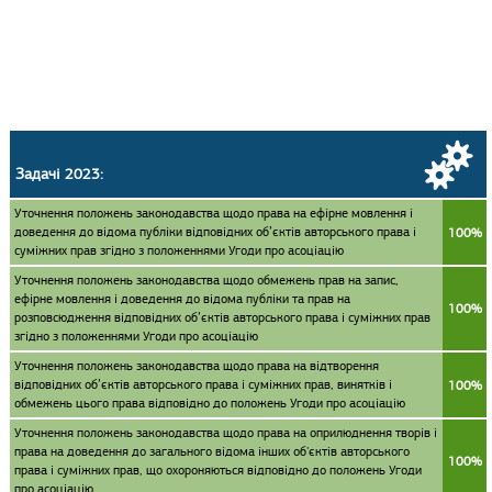
Задачі 2023:
Уточнення положень законодавства щодо права на ефірне мовлення і
доведення до відома публіки відповідних об’єктів авторського права і
100%
суміжних прав згідно з положеннями Угоди про асоціацію
Уточнення положень законодавства щодо обмежень прав на запис,
ефірне мовлення і доведення до відома публіки та прав на
100%
розповсюдження відповідних об’єктів авторського права і суміжних прав
згідно з положеннями Угоди про асоціацію
Уточнення положень законодавства щодо права на відтворення
відповідних об’єктів авторського права і суміжних прав, винятків і
100%
обмежень цього права відповідно до положень Угоди про асоціацію
Уточнення положень законодавства щодо права на оприлюднення творів і
права на доведення до загального відома інших об'єктів авторського
100%
права і суміжних прав, що охороняються відповідно до положень Угоди
про асоціацію