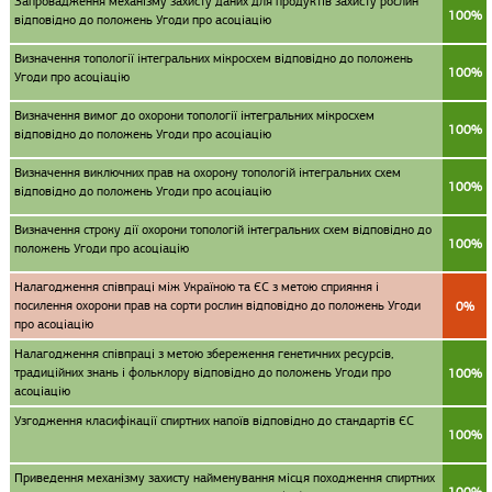
Запровадження механізму захисту даних для продуктів захисту рослин
100%
відповідно до положень Угоди про асоціацію
Визначення топології інтегральних мікросхем відповідно до положень
100%
Угоди про асоціацію
Визначення вимог до охорони топології інтегральних мікросхем
100%
відповідно до положень Угоди про асоціацію
Визначення виключних прав на охорону топологій інтегральних схем
100%
відповідно до положень Угоди про асоціацію
Визначення строку дії охорони топологій інтегральних схем відповідно до
100%
положень Угоди про асоціацію
Налагодження співпраці між Україною та ЄС з метою сприяння і
посилення охорони прав на сорти рослин відповідно до положень Угоди
0%
про асоціацію
Налагодження співпраці з метою збереження генетичних ресурсів,
традиційних знань і фольклору відповідно до положень Угоди про
100%
асоціацію
Узгодження класифікації спиртних напоїв відповідно до стандартів ЄС
100%
Приведення механізму захисту найменування місця походження спиртних