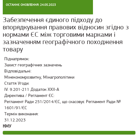
ОСТАННЄ ОНОВЛЕННЯ: 24.05.2023
Забезпечення єдиного підходу до
впорядкування правових відносин згідно з
нормами ЄС між торговими марками і
зазначенням географічного походження
товару
Піднапрямок:
Захист географічних зазначень
Відповідальні:
Мінекономрозвитку, Мінагрополітики
Стаття Угоди:
IV. 9.201-211 Додаток ХХІІ-А
Директива / Регламент ЄС:
Регламент Ради 251/2014/ЄС, що скасовує Регламент Ради №
1601/91/ЄС
Термін виконання:
31.12.2023
КМУ