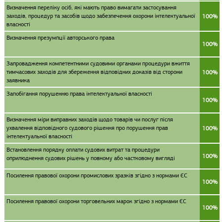
Визначення переліку осіб, які мають право вимагати застосування
заходів, процедур та засобів щодо забезпечення охорони інтелектуальної
100%
власності
Визначення презумпції авторського права
100%
Запровадження компетентними судовими органами процедури вжиття
тимчасових заходів для збереження відповідних доказів від сторони
100%
заявника
Запобігання порушенню права інтелектуальної власності
100%
Визначення міри виправних заходів щодо товарів чи послуг після
ухвалення відповідного судового рішення про порушення прав
100%
інтелектуальної власності
Встановлення порядку оплати судових витрат та процедури
100%
оприлюднення судових рішень у повному або частковому вигляді
Посилення правової охорони промислових зразків згідно з нормами ЄС
100%
Посилення правової охорони торговельних марок згідно з нормами ЄС
100%