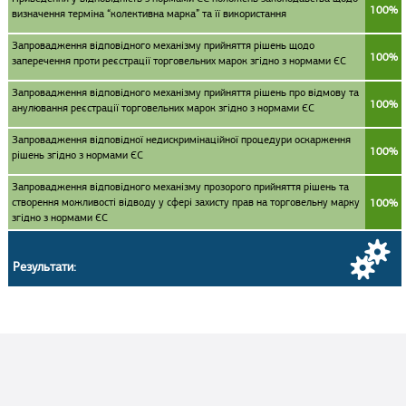
100%
визначення терміна “колективна марка” та її використання
Запровадження відповідного механізму прийняття рішень щодо
100%
заперечення проти реєстрації торговельних марок згідно з нормами ЄС
Запровадження відповідного механізму прийняття рішень про відмову та
100%
анулювання реєстрації торговельних марок згідно з нормами ЄС
Запровадження відповідної недискримінаційної процедури оскарження
100%
рішень згідно з нормами ЄС
Запровадження відповідного механізму прозорого прийняття рішень та
створення можливості відводу у сфері захисту прав на торговельну марку
100%
згідно з нормами ЄС
Результати: