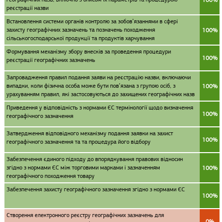
реєстрації назви
Встановлення системи органів контролю за зобов’язаннями в сфері
захисту географічних зазначень та позначень походження
100%
сільськогосподарської продукції та продуктів харчування
Формування механізму збору внесків за проведення процедури
100%
реєстрації географічних зазначень
Запровадження правил подання заяви на реєстрацію назви, включаючи
випадки, коли фізична особа може бути пов’язана з групою осіб, з
100%
урахуванням правил, які застосовуються до захищених географічних назв
Приведення у відповідність з нормами ЄС термінології щодо визначення
100%
географічного зазначення
Затвердження відповідного механізму подання заявки на захист
100%
географічного зазначення та та процедура його відбору
Забезпечення єдиного підходу до впорядкування правових відносин
згідно з нормами ЄС між торговими марками і зазначенням
100%
географічного походження товару
Забезпечення захисту географічного зазначення згідно з нормами ЄС
100%
Створення електронного реєстру географічних зазначень для
0%