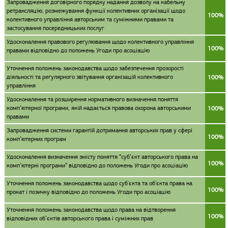
Запровадження договірного порядку надання дозволу на кабельну
ретрансляцію, розмежування функції колективних організації щодо
100%
колективного управління авторським та суміжними правами та
застосування посередницьких послуг
Удосконалення правового регулювання щодо колективного управління
100%
правами відповідно до положень Угоди про асоціацію
Уточнення положень законодавства щодо забезпечення прозорості
діяльності та регулярного звітування організацій колективного
100%
управління
Удосконалення та розширення нормативного визначення поняття
комп’ютерної програми, якій надається правова охорона авторськими
100%
правами
Запровадження системи гарантій дотримання авторських прав у сфері
100%
комп’ютерних програм
Удосконалення визначення змісту поняття “суб’єкт авторського права на
100%
комп’ютерні програми” відповідно до положень Угоди про асоціацію
Уточнення положень законодавства щодо суб'єкта та об'єкта права на
100%
прокат і позичку відповідно до положень Угоди про асоціацію
Уточнення положень законодавства щодо права на відтворення
100%
відповідних об’єктів авторського права і суміжних прав