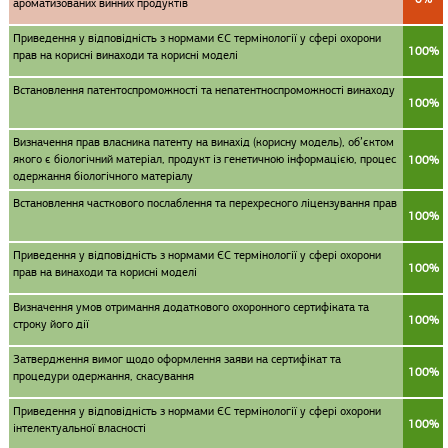
ароматизованих винних продуктів
Приведення у відповідність з нормами ЄС термінології у сфері охорони
100%
прав на корисні винаходи та корисні моделі
Встановлення патентоспроможності та непатентноспроможності винаходу
100%
Визначення прав власника патенту на винахід (корисну модель), об’єктом
якого є біологічний матеріал, продукт із генетичною інформацією, процес
100%
одержання біологічного матеріалу
Встановлення часткового послаблення та перехресного ліцензування прав
100%
Приведення у відповідність з нормами ЄС термінології у сфері охорони
100%
прав на винаходи та корисні моделі
Визначення умов отримання додаткового охоронного сертифіката та
100%
строку його дії
Затвердження вимог щодо оформлення заяви на сертифікат та
100%
процедури одержання, скасування
Приведення у відповідність з нормами ЄС термінології у сфері охорони
100%
інтелектуальної власності