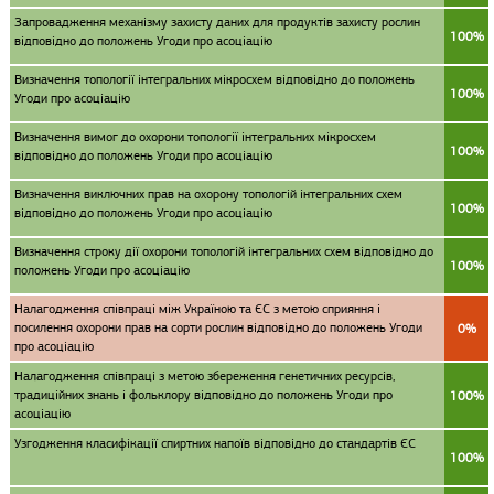
Запровадження механізму захисту даних для продуктів захисту рослин
100%
відповідно до положень Угоди про асоціацію
Визначення топології інтегральних мікросхем відповідно до положень
100%
Угоди про асоціацію
Визначення вимог до охорони топології інтегральних мікросхем
100%
відповідно до положень Угоди про асоціацію
Визначення виключних прав на охорону топологій інтегральних схем
100%
відповідно до положень Угоди про асоціацію
Визначення строку дії охорони топологій інтегральних схем відповідно до
100%
положень Угоди про асоціацію
Налагодження співпраці між Україною та ЄС з метою сприяння і
посилення охорони прав на сорти рослин відповідно до положень Угоди
0%
про асоціацію
Налагодження співпраці з метою збереження генетичних ресурсів,
традиційних знань і фольклору відповідно до положень Угоди про
100%
асоціацію
Узгодження класифікації спиртних напоїв відповідно до стандартів ЄС
100%