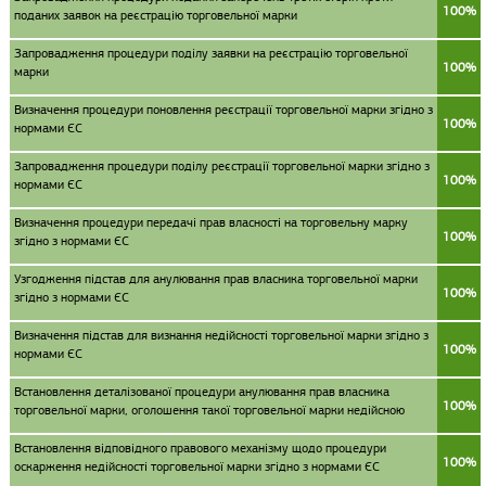
100%
поданих заявок на реєстрацію торговельної марки
Запровадження процедури поділу заявки на реєстрацію торговельної
100%
марки
Визначення процедури поновлення реєстрації торговельної марки згідно з
100%
нормами ЄС
Запровадження процедури поділу реєстрації торговельної марки згідно з
100%
нормами ЄС
Визначення процедури передачі прав власності на торговельну марку
100%
згідно з нормами ЄС
Узгодження підстав для анулювання прав власника торговельної марки
100%
згідно з нормами ЄС
Визначення підстав для визнання недійсності торговельної марки згідно з
100%
нормами ЄС
Встановлення деталізованої процедури анулювання прав власника
100%
торговельної марки, оголошення такої торговельної марки недійсною
Встановлення відповідного правового механізму щодо процедури
100%
оскарження недійсності торговельної марки згідно з нормами ЄС