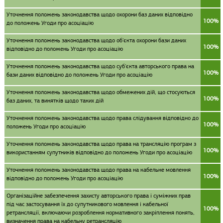
Уточнення положень законодавства щодо охорони баз даних відповідно
100%
до положень Угоди про асоціацію
Уточнення положень законодавства щодо об'єкта охорони бази даних
100%
відповідно до положень Угоди про асоціацію
Уточнення положень законодавства щодо суб'єкта авторського права на
100%
бази даних відповідно до положень Угоди про асоціацію
Уточнення положень законодавства щодо обмежених дій, що стосуються
100%
баз даних, та винятків щодо таких дій
Уточнення положень законодавства щодо права слідування відповідно до
100%
положень Угоди про асоціацію
Уточнення положень законодавства щодо права на трансляцію програм з
100%
використанням супутників відповідно до положень Угоди про асоціацію
Уточнення положень законодавства щодо права на кабельне мовлення
100%
відповідно до положень Угоди про асоціацію
Організаційне забезпечення захисту авторського права і суміжних прав
під час застосування їх до супутникового мовлення і кабельної
100%
ретрансляції, включаючи розроблення нормативного закріплення понять,
визначення права на кабельну ретрансляцію