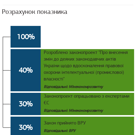
Розрахунок показника
100%
Розроблено законопроект "Про внесення
змін до деяких законодавчих актів
України щодо вдосконалення правової
40%
охорони інтелектуальної (промислової)
власності"
Відповідальні: Мінекономрозвитку
Законопроект опрацьовано з експертами
30%
ЄС
Відповідальні: Мінекономрозвитку
Закон прийнято ВРУ
30%
Відповідальні: ВРУ