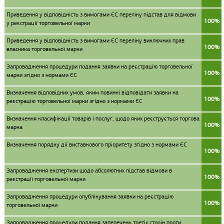
Приведення у відповідність з вимогами ЄС переліку підстав для відмови
100%
у реєстрації торговельної марки
Приведення у відповідність з вимогами ЄС переліку виключних прав
100%
власника торговельної марки
Запровадження процедури подання заявки на реєстрацію торговельної
100%
марки згідно з нормами ЄС
Визначення відповідних умов, яким повинні відповідати заявки на
100%
реєстрацію торговельної марки згідно з нормами ЄС
Визначення класифікації товарів і послуг, щодо яких реєструється торгова
100%
марка
Визначення порядку дії виставкового пріоритету згідно з нормами ЄС
100%
Запровадження експертизи щодо абсолютних підстав відмови в
100%
реєстрації торговельної марки
Запровадження процедури опублікування заявки на реєстрацію
100%
торговельної марки
Запровадження процедури подання заперечень третіх сторін проти