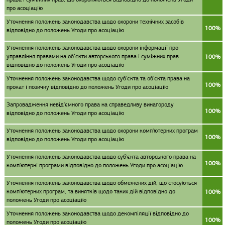
про асоціацію
Уточнення положень законодавства щодо охорони технічних засобів
100%
відповідно до положень Угоди про асоціацію
Уточнення положень законодавства щодо охорони інформації про
управління правами на об’єкти авторського права і суміжних прав
100%
відповідно до положень Угоди про асоціацію
Уточнення положень законодавства щодо суб'єкта та об'єкта права на
100%
прокат і позичку відповідно до положень Угоди про асоціацію
Запровадження невід'ємного права на справедливу винагороду
100%
відповідно до положень Угоди про асоціацію
Уточнення положень законодавства щодо охорони комп'ютерних програм
100%
відповідно до положень Угоди про асоціацію
Уточнення положень законодавства щодо суб'єкта авторського права на
100%
комп'ютерні програми відповідно до положень Угоди про асоціацію
Уточнення положень законодавства щодо обмежених дій, що стосуються
комп'ютерних програм, та винятків щодо таких дій відповідно до
100%
положень Угоди про асоціацію
Уточнення положень законодавства щодо декомпіляції відповідно до
100%
положень Угоди про асоціацію