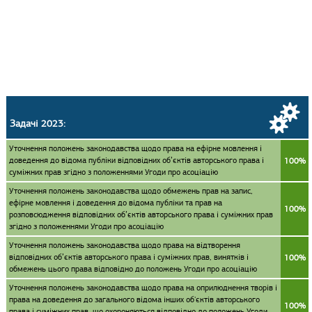
Задачі 2023:
Уточнення положень законодавства щодо права на ефірне мовлення і
доведення до відома публіки відповідних об’єктів авторського права і
100%
суміжних прав згідно з положеннями Угоди про асоціацію
Уточнення положень законодавства щодо обмежень прав на запис,
ефірне мовлення і доведення до відома публіки та прав на
100%
розповсюдження відповідних об’єктів авторського права і суміжних прав
згідно з положеннями Угоди про асоціацію
Уточнення положень законодавства щодо права на відтворення
відповідних об’єктів авторського права і суміжних прав, винятків і
100%
обмежень цього права відповідно до положень Угоди про асоціацію
Уточнення положень законодавства щодо права на оприлюднення творів і
права на доведення до загального відома інших об'єктів авторського
100%
права і суміжних прав, що охороняються відповідно до положень Угоди