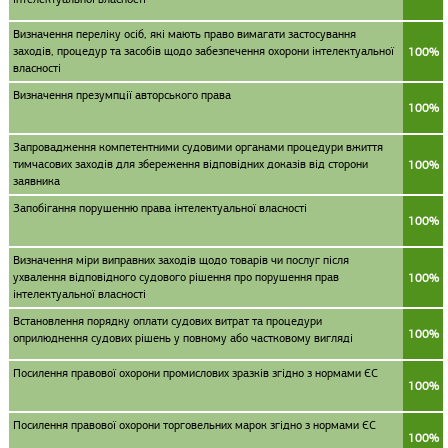
Визначення переліку осіб, які мають право вимагати застосування
заходів, процедур та засобів щодо забезпечення охорони інтелектуальної
100%
власності
Визначення презумпції авторського права
100%
Запровадження компетентними судовими органами процедури вжиття
тимчасових заходів для збереження відповідних доказів від сторони
100%
заявника
Запобігання порушенню права інтелектуальної власності
100%
Визначення міри виправних заходів щодо товарів чи послуг після
ухвалення відповідного судового рішення про порушення прав
100%
інтелектуальної власності
Встановлення порядку оплати судових витрат та процедури
100%
оприлюднення судових рішень у повному або частковому вигляді
Посилення правової охорони промислових зразків згідно з нормами ЄС
100%
Посилення правової охорони торговельних марок згідно з нормами ЄС
100%