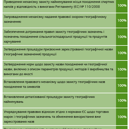
Приведення механізму захисту найменування місця походження спиртних
100%
напоїв у відповідність з вимогами Регламенту (ЄС) № 110/2008
Запровадження механізму надання правової охорони географічному
100%
зазначенню
Забезпечення дотримання правил захисту географічних зазначень і
позначень походження сільськогосподарської продукції та продуктів
100%
харчування
Затвердження процедури присвоєння зареєстрованої географічної назви
100%
(географічне зазначення) продукції
Затвердження норм щодо захисту назви походження чи географічної
назви, включно з описом параметрів продукції, методів її виробництва та
100%
вимогами до якості
Встановлення правового механізму щодо захисту географічних назв
100%
походження та символів
Встановлення деталізованої процедури захисту географічних
100%
найменувань
Упорядкування правових відносин згідно з нормами ЄС щодо торгових
марок і географічних зазначень та обмеження використання вже
100%
зареєстрованих назв