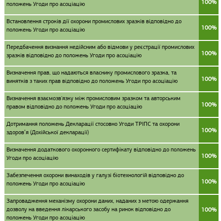
100%
положень Угоди про асоціацію
Встановлення строків дії охорони промислових зразків відповідно до
100%
положень Угоди про асоціацію
Передбачення визнання недійсним або відмови у реєстрації промислових
100%
зразків відповідно до положень Угоди про асоціацію
Визначення прав, що надаються власнику промислового зразка, та
100%
винятків з таких прав відповідно до положень Угоди про асоціацію
Визначення взаємозв'язку між промисловим зразком та авторським
100%
правом відповідно до положень Угоди про асоціацію
Дотримання положень Декларації стосовно Угоди ТРІПС та охорони
100%
здоров’я (Дохійської декларації)
Визначення додаткового охоронного сертифікату відповідно до положень
100%
Угоди про асоціацію
Забезпечення охорони винаходів у галузі біотехнологій відповідно до
100%
положень Угоди про асоціацію
Запровадження механізму охорони даних, наданих з метою одержання
дозволу на введення лікарського засобу на ринок відповідно до
100%
положень Угоди про асоціацію