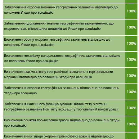
Забезпечення охорони визнаних географічних зазначень відповідно до
100%
положень Угоди про асоціацію
Забезпечення доповнення новими географічними зазначеннями, що
100%
охороняються, відповідних додатків до Угоди про асоціацію
Визначення обсягу охорони географічних зазначень відповідно до
100%
положень Угоди про асоціацію
Визначення механізму використання географічних зазначень відповідно
100%
до положень Угоди про асоціацію
Визначення взаємозв'язку географічних зазначень з торговельними
100%
марками відповідно до положень Угоди про асоціацію
Забезпечення охорони географічних зазначень відповідно до положень
100%
Угоди про асоціацію
Забезпечення належного функціонування Підкомітету з питань
100%
географічних зазначень Комітету асоціації у торговельній конфігурації
Визначення поняття промисловий зразок відповідно до положень Угоди
100%
про асоціацію
Визначення вимог щодо охорони промислових зразків відповідно до