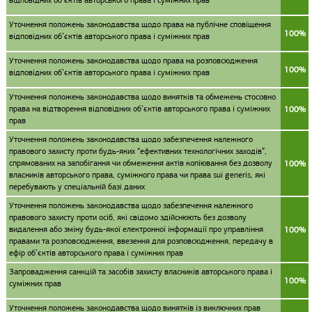
відповідних об’єктів авторського права і суміжних прав
Уточнення положень законодавства щодо права на публічне сповіщення
100%
відповідних об’єктів авторського права і суміжних прав
Уточнення положень законодавства щодо права на розповсюдження
100%
відповідних об’єктів авторського права і суміжних прав
Уточнення положень законодавства щодо винятків та обмежень стосовно
права на відтворення відповідних об’єктів авторського права і суміжних
100%
прав
Уточнення положень законодавства щодо забезпечення належного
правового захисту проти будь-яких “ефективних технологічних заходів”,
спрямованих на запобігання чи обмеження актів копіювання без дозволу
100%
власників авторського права, суміжного права чи права sui generis, які
перебувають у спеціальній базі даних
Уточнення положень законодавства щодо забезпечення належного
правового захисту проти осіб, які свідомо здійснюють без дозволу
видалення або зміну будь-якої електронної інформації про управління
100%
правами та розповсюдження, ввезення для розповсюдження, передачу в
ефір об’єктів авторського права і суміжних прав
Запровадження санкцій та засобів захисту власників авторського права і
100%
суміжних прав
Уточнення положень законодавства щодо винятків із виключних прав