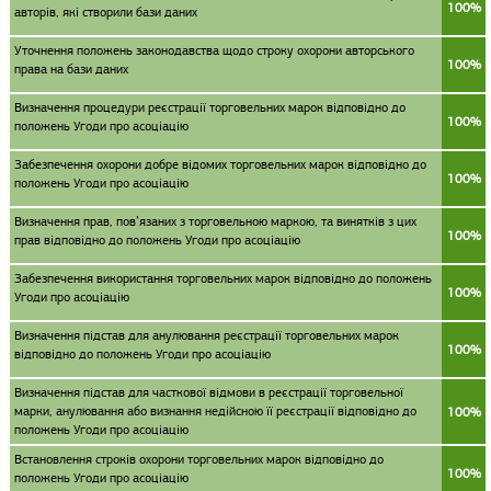
100%
авторів, які створили бази даних
Уточнення положень законодавства щодо строку охорони авторського
100%
права на бази даних
Визначення процедури реєстрації торговельних марок відповідно до
100%
положень Угоди про асоціацію
Забезпечення охорони добре відомих торговельних марок відповідно до
100%
положень Угоди про асоціацію
Визначення прав, пов’язаних з торговельною маркою, та винятків з цих
100%
прав відповідно до положень Угоди про асоціацію
Забезпечення використання торговельних марок відповідно до положень
100%
Угоди про асоціацію
Визначення підстав для анулювання реєстрації торговельних марок
100%
відповідно до положень Угоди про асоціацію
Визначення підстав для часткової відмови в реєстрації торговельної
марки, анулювання або визнання недійсною її реєстрації відповідно до
100%
положень Угоди про асоціацію
Встановлення строків охорони торговельних марок відповідно до
100%
положень Угоди про асоціацію