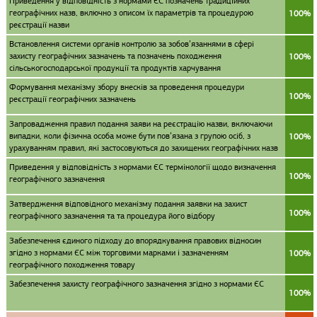
Приведення у відповідність з нормами ЄС позначень традиційних
географічних назв, включно з описом їх параметрів та процедурою
100%
реєстрації назви
Встановлення системи органів контролю за зобов’язаннями в сфері
захисту географічних зазначень та позначень походження
100%
сільськогосподарської продукції та продуктів харчування
Формування механізму збору внесків за проведення процедури
100%
реєстрації географічних зазначень
Запровадження правил подання заяви на реєстрацію назви, включаючи
випадки, коли фізична особа може бути пов’язана з групою осіб, з
100%
урахуванням правил, які застосовуються до захищених географічних назв
Приведення у відповідність з нормами ЄС термінології щодо визначення
100%
географічного зазначення
Затвердження відповідного механізму подання заявки на захист
100%
географічного зазначення та та процедура його відбору
Забезпечення єдиного підходу до впорядкування правових відносин
згідно з нормами ЄС між торговими марками і зазначенням
100%
географічного походження товару
Забезпечення захисту географічного зазначення згідно з нормами ЄС
100%