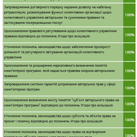
Запровадження договірного порядку надання дозволу на кабельну
ретрансляцію, розмежування функції колективних організації щодо
100%
колективного управління авторським та суміжними правами та
застосування посередницьких послуг
Удосконалення правового регулювання щодо колективного управління
100%
правами відповідно до положень Угоди про асоціацію
Уточнення положень законодавства щодо забезпечення прозорості
діяльності та регулярного звітування організацій колективного
100%
управління
Удосконалення та розширення нормативного визначення поняття
комп’ютерної програми, якій надається правова охорона авторськими
100%
правами
Запровадження системи гарантій дотримання авторських прав у сфері
100%
комп’ютерних програм
Удосконалення визначення змісту поняття “суб’єкт авторського права на
100%
комп’ютерні програми” відповідно до положень Угоди про асоціацію
Уточнення положень законодавства щодо суб'єкта та об'єкта права на
100%
прокат і позичку відповідно до положень Угоди про асоціацію
Уточнення положень законодавства щодо права на відтворення
100%