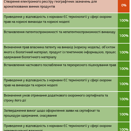
Створення електронного реєстру географічних зазначень для
0%
ароматизованих винних продуктів
Приведення у відповідність з нормами ЄС термінології у сфері охорони
100%
прав на корисні винаходи та корисні моделі
Встановлення патентоспроможності та непатентноспроможності винаходу
100%
Визначення прав власника патенту на винахід (корисну модель), об’єктом
якого є біологічний матеріал, продукт із генетичною інформацією, процес
100%
одержання біологічного матеріалу
Встановлення часткового послаблення та перехресного ліцензування прав
100%
Приведення у відповідність з нормами ЄС термінології у сфері охорони
100%
прав на винаходи та корисні моделі
Визначення умов отримання додаткового охоронного сертифіката та
100%
строку його дії
Затвердження вимог щодо оформлення заяви на сертифікат та
100%
процедури одержання, скасування
Приведення у відповідність з нормами ЄС термінології у сфері охорони
100%
інтелектуальної власності