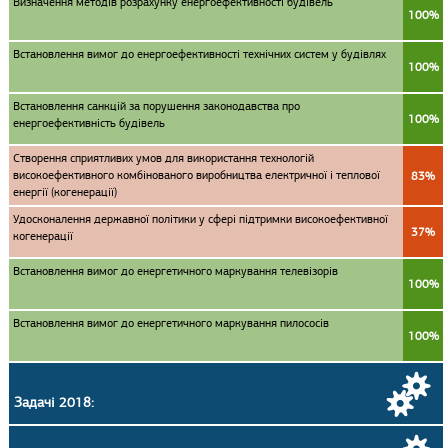
Визначення методів розрахунку енергоефективності будівель
100%
Встановлення вимог до енергоефективності технічних систем у будівлях
100%
Встановлення санкцій за порушення законодавства про
100%
енергоефективність будівель
Створення сприятливих умов для використання технологій
високоефективного комбінованого виробництва електричної і теплової
83%
енергії (когенерації)
Удосконалення державної політики у сфері підтримки високоефективної
37%
когенерації
Встановлення вимог до енергетичного маркування телевізорів
100%
Встановлення вимог до енергетичного маркування пилососів
100%
Задачі 2018: