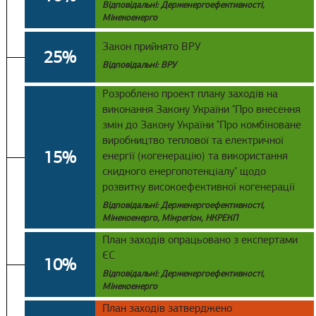
Відповідальні: Держенергоефективності,
Мінекоенерго
Закон прийнято ВРУ
25%
Відповідальні: ВРУ
Розроблено проект плану заходів на
виконання Закону України "Про внесення
змін до Закону України "Про комбіноване
виробництво теплової та електричної
15%
енергії (когенерацію) та використання
скидного енергопотенціалу" щодо
розвитку високоефективної когенерації
Відповідальні: Держенергоефективності,
Мінекоенерго, Мінрегіон, НКРЕКП
План заходів опрацьовано з експертами
ЄС
10%
Відповідальні: Держенергоефективності,
Мінекоенерго
План заходів затверджено