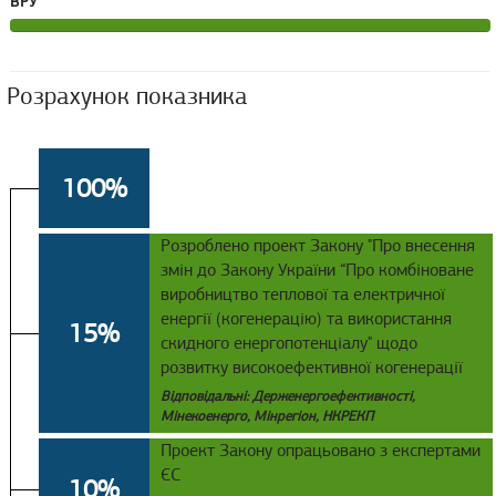
ВРУ
Розрахунок показника
100%
Розроблено проект Закону "Про внесення
змін до Закону України “Про комбіноване
виробництво теплової та електричної
енергії (когенерацію) та використання
15%
скидного енергопотенціалу" щодо
розвитку високоефективної когенерації
Відповідальні: Держенергоефективності,
Мінекоенерго, Мінрегіон, НКРЕКП
Проект Закону опрацьовано з експертами
ЄС
10%