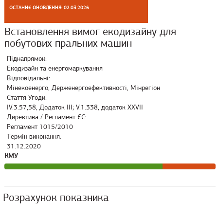
ОСТАННЄ ОНОВЛЕННЯ: 02.03.2026
Встановлення вимог екодизайну для
побутових пральних машин
Піднапрямок:
Екодизайн та енергомаркування
Відповідальні:
Мінекоенерго, Держенергоефективності, Мінрегіон
Стаття Угоди:
IV.3.57,58, Додаток III; V.1.338, додаток XXVII
Директива / Регламент ЄС:
Регламент 1015/2010
Термін виконання:
31.12.2020
КМУ
Розрахунок показника