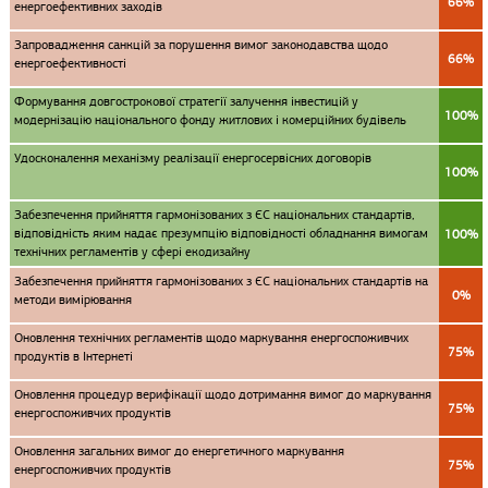
66%
енергоефективних заходів
Запровадження санкцій за порушення вимог законодавства щодо
66%
енергоефективності
Формування довгострокової стратегії залучення інвестицій у
100%
модернізацію національного фонду житлових і комерційних будівель
Удосконалення механізму реалізації енергосервісних договорів
100%
Забезпечення прийняття гармонізованих з ЄС національних стандартів,
відповідність яким надає презумпцію відповідності обладнання вимогам
100%
технічних регламентів у сфері екодизайну
Забезпечення прийняття гармонізованих з ЄС національних стандартів на
0%
методи вимірювання
Оновлення технічних регламентів щодо маркування енергоспоживчих
75%
продуктів в Інтернеті
Оновлення процедур верифікації щодо дотримання вимог до маркування
75%
енергоспоживчих продуктів
Оновлення загальних вимог до енергетичного маркування
75%
енергоспоживчих продуктів