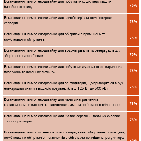
Встановлення вимог екодизайну для побутових сушильних машин
75%
барабанного типу
Встановлення вимог екодизайну для комп’ютерів та комп’ютерних
75%
серверів
Встановлення вимог екодизайну для обігрівачів приміщень та
75%
комбінованих обігрівачів
Встановлення вимог екодизайну для водонагрівачів та резервуарів для
75%
зберігання гарячої води
Встановлення вимог екодизайну для побутових духових шаф, варильних
75%
поверхонь та кухонних витяжок
Встановлення вимог екодизайну для вентиляторів, що приводяться в рух
75%
електродвигунами з вхідною потужністю від 125 Вт до 500 кВт
Встановлення вимог екодизайну для ламп з направленим
75%
світловипромінюванням, світлодіодних ламп та пов’язаного обладнання
Встановлення вимог екодизайну для малих, середніх і великих силових
75%
трансформаторів
Встановлення вимог до енергетичного маркування обігрівачів приміщень,
комбінованих обігрівачів, комплектів з обігрівача приміщень, регулятора
75%