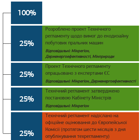
100%
Розроблено проект Технічного
регламенту щодо вимог до екодизайну
25%
побутових пральних машин
Відповідальні: Мінрегіон,
Держенергоефективності, Мінприроди
Проект Технічного регламенту
25%
опрацьовано з експертами ЄС
Відповідальні: Мінрегіон, Держенергоефективності
Технічний регламент затверджено
25%
постановою Кабінету Міністрів
Відповідальні: Мінрегіон
Технічний регламент надіслано на
офіційне оцінювання до Європейської
Комісії (протягом шести місяців з дня
25%
опублікування техрегламенту)