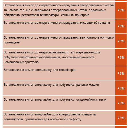
Встановлення вимог до енергетичного маркування твердопаливних котлів
та комплектів, що складаються з твердопаливних котлів, додаткових
75%
обігрівачів, регуляторів температури і сонячних пристроїв
Встановлення вимог до енергетичного маркування місцевих обігрівачів
75%
Встановлення вимог до енергетичного маркування вентиляторів житлових
75%
приміщень
Встановлення вимог до енергоефективності та її маркування для
побутових електричних холодильників, морозильних камер та
75%
комбінованих пристроїв
Встановлення вимог екодизайну для телевізорів
75%
Встановлення вимог екодизайну для побутових пральних машин
75%
Встановлення вимог екодизайну для побутових посудомийних машин
75%
Встановлення вимог екодизайну для кондиціонерів повітря та
75%
вентиляторів, призначених для особистого комфорту