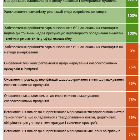
модернізацію національного фонду житлових і комерційних будівель
Удосконалення механізму реалізації енергосервісних договорів
100%
Забезпечення прийняття гармонізованих з ЄС національних стандартів,
відповідність яким надає презумпцію відповідності обладнання вимогам
100%
технічних регламентів у сфері екодизайну
Забезпечення прийняття гармонізованих з ЄС національних стандартів на
0%
методи вимірювання
Оновлення технічних регламентів щодо маркування енергоспоживчих
75%
продуктів в Інтернеті
Оновлення процедур верифікації щодо дотримання вимог до маркування
75%
енергоспоживчих продуктів
Оновлення загальних вимог до енергетичного маркування
75%
енергоспоживчих продуктів
Встановлення вимог до енергетичного маркування твердопаливних котлів
та комплектів, що складаються з твердопаливних котлів, додаткових
75%
обігрівачів, регуляторів температури і сонячних пристроїв
Встановлення вимог до енергетичного маркування місцевих обігрівачів
75%