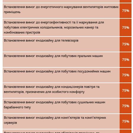
Встановлення вимог до енергетичного маркування вентиляторів житлових
75%
приміщень
Встановлення вимог до енергоефективності та її маркування для
побутових електричних холодильників, морозильних камер та
75%
комбінованих пристроїв
Встановлення вимог екодизайну для телевізорів
75%
Встановлення вимог екодизайну для побутових пральних машин
75%
Встановлення вимог екодизайну для побутових посудомийних машин
75%
Встановлення вимог екодизайну для кондиціонерів повітря та
75%
вентиляторів, призначених для особистого комфорту
Встановлення вимог екодизайну для побутових сушильних машин
75%
барабанного типу
Встановлення вимог екодизайну для комп’ютерів та комп’ютерних
75%
серверів