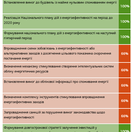
Встановлення вимог до будівель із майже нульовим споживанням енергії
100%
Реалізація Національного плану дій з енергоефективності на період до
100%
2020 року
Формування національного плану дій з енергоефективності на наступний
100%
п'ятирічний період
Впровадження схеми зобов'язань з енергоефективності або
альтернативних заходів з досягнення цільового показника скорочення
66%
постачання енергії
Визначення механізму стимулювання створення інтелектуальних систем
66%
обліку енергетичних ресурсів
Встановлення вимог до облікової інформації про споживання енергії
66%
Визначення комплексу інструментів стимулювання впровадження
66%
енергоефективних заходів
Запровадження санкцій за порушення вимог законодавства щодо
66%
енергоефективності
Формування довгострокової стратегії залучення інвестицій у
100%