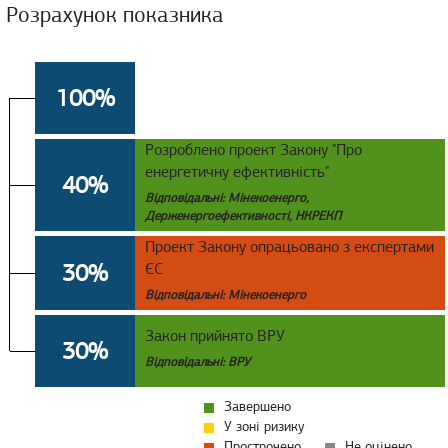
Розрахунок показника
100%
Розроблено проект Закону "Про
енергетичну ефективність"
40%
Відповідальні: Мінекоенерго,
Держенергоефективності, НКРЕКП
Проект Закону опрацьовано з експертами
30%
ЄС
Відповідальні: Мінекоенерго
Закон прийнято ВРУ
30%
Відповідальні: ВРУ
Завершено
У зоні ризику
Прострочено
Не оцінено