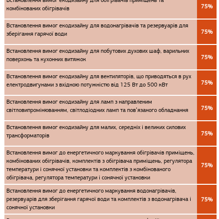
Встановлення вимог екодизайну для обігрівачів приміщень та
75%
комбінованих обігрівачів
Встановлення вимог екодизайну для водонагрівачів та резервуарів для
75%
зберігання гарячої води
Встановлення вимог екодизайну для побутових духових шаф, варильних
75%
поверхонь та кухонних витяжок
Встановлення вимог екодизайну для вентиляторів, що приводяться в рух
75%
електродвигунами з вхідною потужністю від 125 Вт до 500 кВт
Встановлення вимог екодизайну для ламп з направленим
75%
світловипромінюванням, світлодіодних ламп та пов’язаного обладнання
Встановлення вимог екодизайну для малих, середніх і великих силових
75%
трансформаторів
Встановлення вимог до енергетичного маркування обігрівачів приміщень,
комбінованих обігрівачів, комплектів з обігрівача приміщень, регулятора
75%
температури і сонячної установки та комплектів з комбінованого
обігрівача, регулятора температури і сонячної установки
Встановлення вимог до енергетичного маркування водонагрівачів,
резервуарів для зберігання гарячої води та комплектів з водонагрівача і
75%
сонячної установки