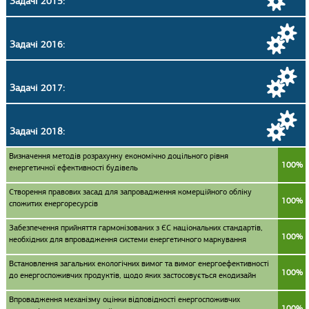
Задачі 2015:
Задачі 2016:
Задачі 2017:
Задачі 2018:
Визначення методів розрахунку економічно доцільного рівня
100%
енергетичної ефективності будівель
Створення правових засад для запровадження комерційного обліку
100%
спожитих енергоресурсів
Забезпечення прийняття гармонізованих з ЄС національних стандартів,
100%
необхідних для впровадження системи енергетичного маркування
Встановлення загальних екологічних вимог та вимог енергоефективності
100%
до енергоспоживчих продуктів, щодо яких застосовується екодизайн
Впровадження механізму оцінки відповідності енергоспоживчих
100%