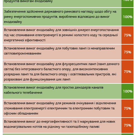
продуктів вимогам екодизайну
Забезпечення здійснення державного ринкового нагляду щодо обігу на
ринку енергоспоживчих продуктів, вироблених відповідно до вимог
100%
екодизайну
Встановлення вимог екодизайну для зовнішніх джерел енергопостачання
під час споживання електроенергії в режимі холостого ходу та середньої
75%
енергетичної ефективності
Встановлення вимог екодизайну для побутових ламп із ненаправленим
75%
світловипромінюванням
Встановлення вимог екодизайну для флуоресцентних ламп (ламп денного
світла) без інтегрованого баластного опору, для високоінтенсивних
75%
розрядних ламп та для баластного опору і освітлювальних пристроїв, які
розраховані для функціонування цих ламп
Встановлення вимог екодизайну для простих декодерів каналів
100%
кабельного телебачення
Встановлення вимог екодизайну для режимів очікування і відключення
споживання електроенергії електричним та електронним побутовим та
75%
офісним обладнанням
Встановлення вимог до енергоефективності та її маркування для нових
75%
водонагрівальних котлів на рідкому чи газоподібному паливі