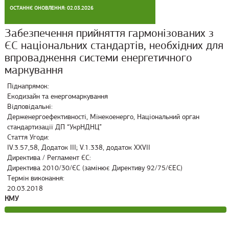
ОСТАННЄ ОНОВЛЕННЯ: 02.03.2026
Забезпечення прийняття гармонізованих з
ЄС національних стандартів, необхідних для
впровадження системи енергетичного
маркування
Піднапрямок:
Екодизайн та енергомаркування
Відповідальні:
Держенергоефективності, Мінекоенерго, Національний орган
стандартизації ДП “УкрНДНЦ”
Стаття Угоди:
IV.3.57,58, Додаток III; V.1.338, додаток XXVII
Директива / Регламент ЄС:
Директива 2010/30/ЄС (замінює Директиву 92/75/ЄЕС)
Термін виконання:
20.03.2018
КМУ