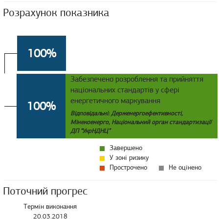
Розрахунок показника
100%
Забезпечено розроблення та прийняття
національних стандартів у сфері
енергетичного маркування
100%
Відповідальні: Держенергоефективності,
Мінекоенерго, Національний орган стандартизації
ДП “УкрНДНЦ”
Завершено
У зоні ризику
Прострочено
Не оцінено
Поточний прогрес
Термін виконання
20.03.2018