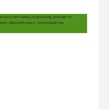
стату методику розрахунку доходів та
вимог європейського законодавства