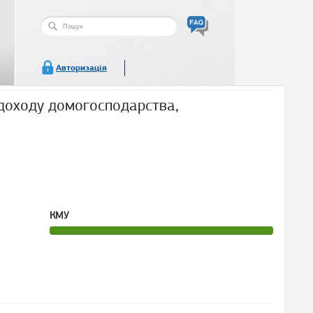
Пошукова
форма
Пошук
Авторизація
доходу домогосподарства,
КМУ