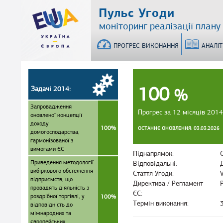
Перейти
Пульс Угоди
до
моніторинг реалізації плану
основного
матеріалу
ПРОГРЕС ВИКОНАННЯ
АНАЛІ
100
Задачі 2014:
%
Запровадження
Прогрес за 12 місяців 2014
оновленої концепції
доходу
100%
ОСТАННЄ ОНОВЛЕННЯ: 03.03.2026
домогосподарства,
гармонізованої з
вимогами ЄС
Піднапрямок:
Приведення методології
Відповідальні:
вибіркового обстеження
Стаття Угоди:
підприємств, що
Директива / Регламент
провадять діяльність з
ЄС:
роздрібної торгівлі, у
100%
Термін виконання:
відповідність до
міжнародних та
європейських