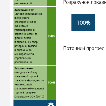
Розрахунок показ
рекомендацій
Запровадження
Методики проведення
вибіркового
100%
спостереження за
суб’єктами
господарювання
(юридичні особи та
100%
фізичні особи —
підприємці) у сфері
роздрібної торгівлі
Поточний прогрес
відповідно до
міжнародних та
європейських
рекомендацій
Запровадження
методології обліку
зовнішньої торгівлі
товарами відповідно до
100%
Керівництва із
статистики міжнародної
торгівлі товарами
Статвідділу ООН (2010)