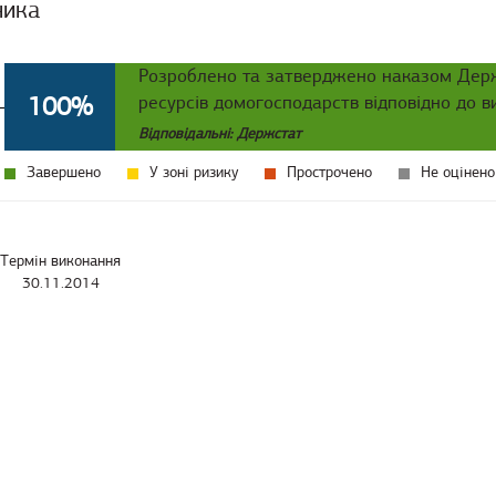
ника
Розроблено та затверджено наказом Держ
100%
ресурсів домогосподарств відповідно до 
Відповідальні: Держстат
Завершено
У зоні ризику
Прострочено
Не оцінено
Термін виконання
30.11.2014