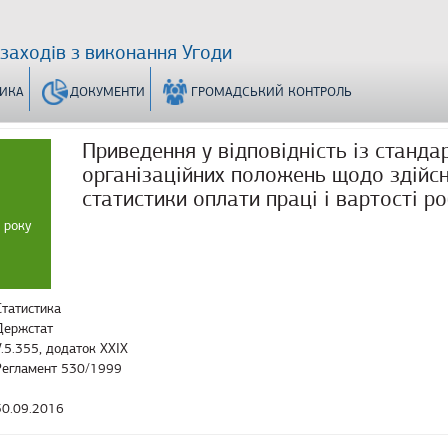
 заходів з виконання Угоди
ТИКА
ДОКУМЕНТИ
ГРОМАДСЬКИЙ КОНТРОЛЬ
Приведення у відповідність із станд
організаційних положень щодо здійсн
статистики оплати праці і вартості р
 року
Статистика
Держстат
V.5.355, додаток XXIX
Регламент 530/1999
30.09.2016