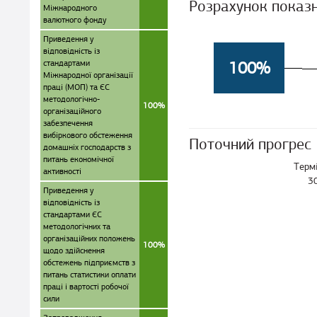
Розрахунок показ
Міжнародного
валютного фонду
Приведення у
відповідність із
стандартами
100%
Міжнародної організації
праці (МОП) та ЄС
методологічно-
100%
організаційного
забезпечення
вибіркового обстеження
Поточний прогрес
домашніх господарств з
питань економічної
Терм
активності
3
Приведення у
відповідність із
стандартами ЄС
методологічних та
організаційних положень
100%
щодо здійснення
обстежень підприємств з
питань статистики оплати
праці і вартості робочої
сили