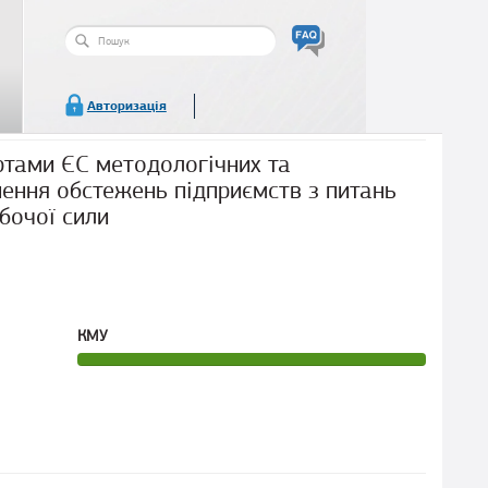
Пошукова
форма
Пошук
Авторизація
артами ЄС методологічних та
ення обстежень підприємств з питань
обочої сили
КМУ