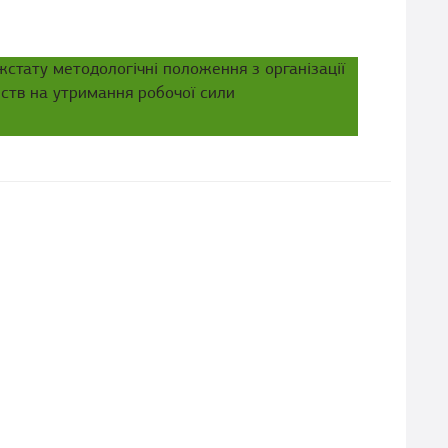
тату методологічні положення з організації
ств на утримання робочої сили