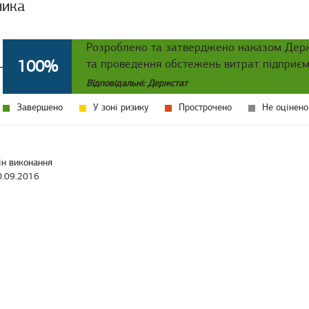
ника
Розроблено та затверджено наказом Держс
100%
та проведення обстежень витрат підприєм
Відповідальні: Держстат
Завершено
У зоні ризику
Прострочено
Не оцінено
ін виконання
0.09.2016