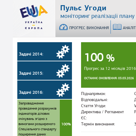
Перейти
Пульс Угоди
до
моніторинг реалізації плану
основного
матеріалу
ПРОГРЕС ВИКОНАННЯ
АНАЛІ
100
Задачі 2014:
%
Прогрес за 12 місяців 2016
Задачі 2015:
ОСТАННЄ ОНОВЛЕННЯ: 03.03.2026
Задачі 2016:
Піднапрямок:
Відповідальні:
Запровадження
Стаття Угоди:
проведення розрахунків
Директива / Регламент
індикаторів ділових
ЄС:
очікувань згідно з
вимогами розширеного
Термін виконання:
100%
Спеціального стандарту
поширення даних