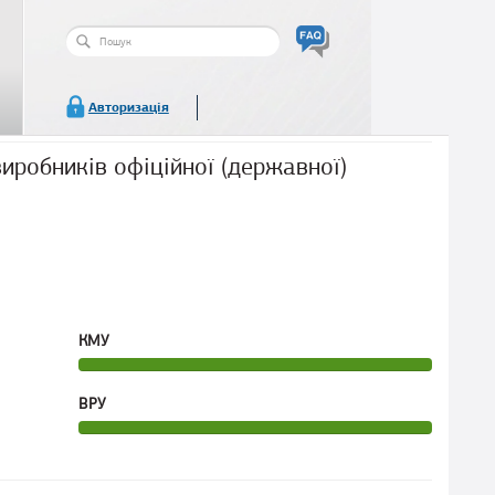
Пошукова
форма
Пошук
Авторизація
иробників офіційної (державної)
КМУ
ВРУ