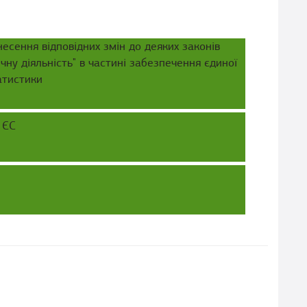
есення відповідних змін до деяких законів
ну діяльність" в частині забезпечення єдиної
атистики
 ЄС