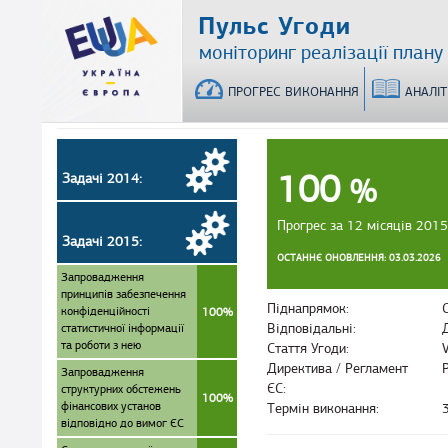
Перейти
Пульс Угоди
до
моніторинг реалізації плану
основного
матеріалу
ПРОГРЕС ВИКОНАННЯ
АНАЛІ
100
Задачі 2014:
%
Прогрес за 12 місяців 2015
Задачі 2015:
ОСТАННЄ ОНОВЛЕННЯ: 03.03.2026
Запровадження
принципів забезпечення
Піднапрямок:
конфіденційності
100%
статистичної інформації
Відповідальні:
та роботи з нею
Стаття Угоди:
Директива / Регламент
Запровадження
ЄС:
структурних обстежень
100%
фінансових установ
Термін виконання:
відповідно до вимог ЄС