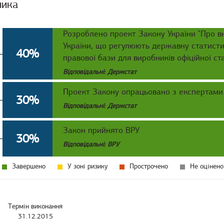
ника
Розроблено проект Закону України "Про вн
України, що регулюють державну статистич
40%
правової бази для виробників офіційної ст
Відповідальні: Держстат
Проект Закону опрацьовано з експертами
30%
Відповідальні: Держстат
Закон прийнято ВРУ
30%
Відповідальні: ВРУ
Завершено
У зоні ризику
Прострочено
Не оцінено
Термін виконання
31.12.2015