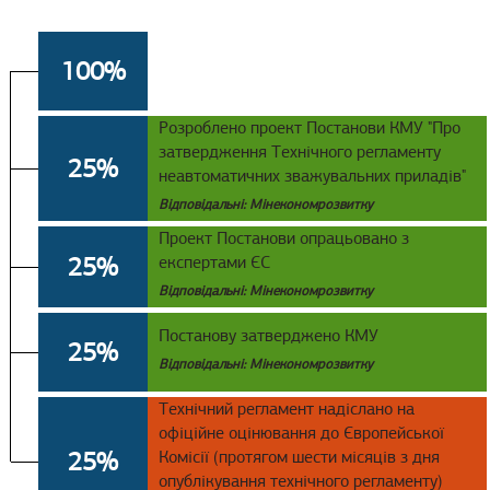
100%
Розроблено проект Постанови КМУ "Про
затвердження Технічного регламенту
25%
неавтоматичних зважувальних приладів"
Відповідальні: Мінекономрозвитку
Проект Постанови опрацьовано з
25%
експертами ЄС
Відповідальні: Мінекономрозвитку
Постанову затверджено КМУ
25%
Відповідальні: Мінекономрозвитку
Технічний регламент надіслано на
офіційне оцінювання до Європейської
25%
Комісії (протягом шести місяців з дня
опублікування технічного регламенту)