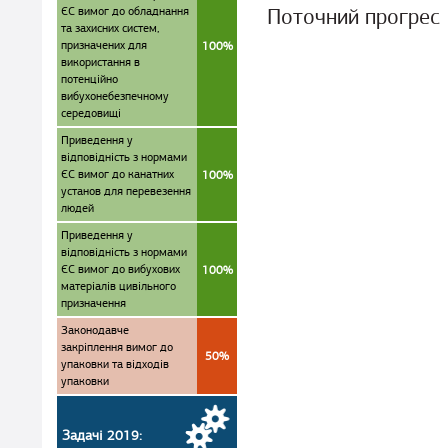
ЄС вимог до обладнання
Поточний прогрес
та захисних систем,
призначених для
100%
використання в
потенційно
вибухонебезпечному
середовищі
Приведення у
відповідність з нормами
ЄС вимог до канатних
100%
установ для перевезення
людей
Приведення у
відповідність з нормами
ЄС вимог до вибухових
100%
матеріалів цивільного
призначення
Законодавче
закріплення вимог до
50%
упаковки та відходів
упаковки
Задачі 2019: