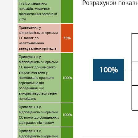
Розрахунок показ
in vitro, медичних
приладів, медичних
діагностичних засобів in
vitro
Приведення у
відповідність з нормами
ЄС вимог до
75%
неавтоматичних
зважувальних приладів
Приведення у
відповідність з нормами
ЄС вимог до шумового
100%
випромінювання у
навколишнє природне
100%
середовище від
обладнання, що
використовується ззовні
приміщень
Приведення у
відповідність з нормами
100%
ЄС вимог до обладнання,
що працює під тиском
Приведення у
відповідність з нормами