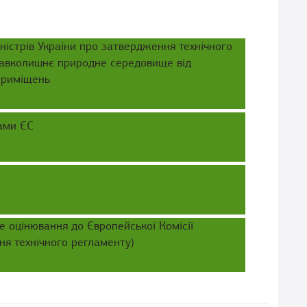
ністрів України про затвердження технічного
авколишнє природне середовище від
приміщень
ами ЄС
е оцінювання до Європейської Комісії
ня технічного регламенту)