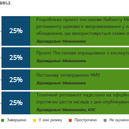
ника
Розроблено проект постанови Кабінету Мі
регламенту шумового випромінювання у н
25%
обладнання, що використовується ззовні 
Відповідальні: Мінекономіки
Проект Постанови опрацьовано з експерт
25%
Відповідальні: Мінекономіки
Постанову затверджено КМУ
25%
Відповідальні: Мінекономіки
Технічний регламент надіслано на офіційн
25%
(протягом шести місяців з дня опублікуван
Відповідальні: Мінекономіки, МЗС
Завершено
У зоні ризику
Прострочено
Не оцінено