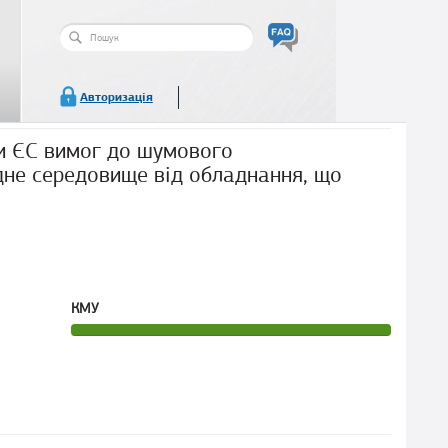
Пошукова
форма
Пошук
Авторизація
ми ЄС вимог до шумового
не середовище від обладнання, що
КМУ