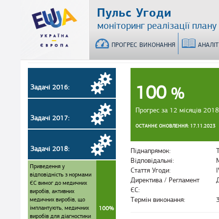
Перейти
Пульс Угоди
до
моніторинг реалізації плану
основного
матеріалу
ПРОГРЕС ВИКОНАННЯ
АНАЛІ
100
Задачі 2016:
%
Прогрес за 12 місяців 2018
Задачі 2017:
ОСТАННЄ ОНОВЛЕННЯ: 17.11.2023
Задачі 2018:
Піднапрямок:
Т
Відповідальні:
Приведення у
Стаття Угоди:
I
відповідність з нормами
Директива / Регламент
ЄС вимог до медичних
ЄС:
виробів, активних
медичних виробів, що
Термін виконання:
імплантують, медичних
100%
виробів для діагностики