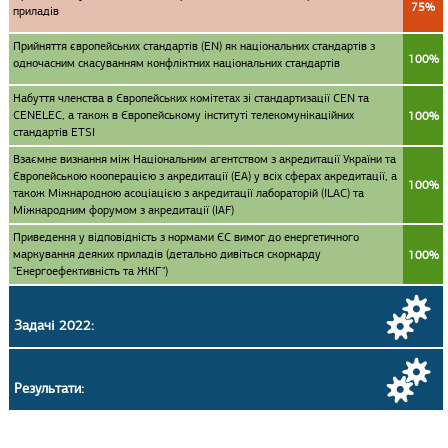
75%
приладів
Прийняття європейських стандартів (EN) як національних стандартів з
100%
одночасним скасуванням конфліктних національних стандартів
Набуття членства в Європейських комітетах зі стандартизації CEN та
CENELEC, а також в Європейському інституті телекомунікаційних
100%
стандартів ETSI
Взаємне визнання між Національним агентством з акредитації України та
Європейською кооперацією з акредитації (ЕА) у всіх сферах акредитації, а
100%
також Міжнародною асоціацією з акредитації лабораторій (ILAC) та
Міжнародним форумом з акредитації (IAF)
Приведення у відповідність з нормами ЄС вимог до енергетичного
маркування деяких приладів (детально дивіться скоркарду
100%
"Енергоефективність та ЖКГ")
Задачі 2022:
Результати: