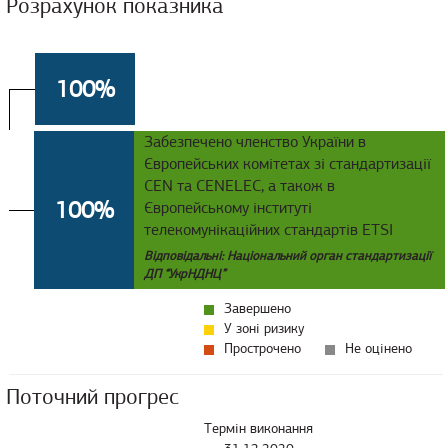
Розрахунок показника
100%
Забезпечено членство України в
Європейських комітетах зі стандартизації
CEN та CENELEC, а також в
100%
Європейському інституті
телекомунікаційних стандартів ETSI
Відповідальні: Національний орган стандартизації
ДП “УкрНДНЦ”
Завершено
У зоні ризику
Прострочено
Не оцінено
Поточний прогрес
Термін виконання