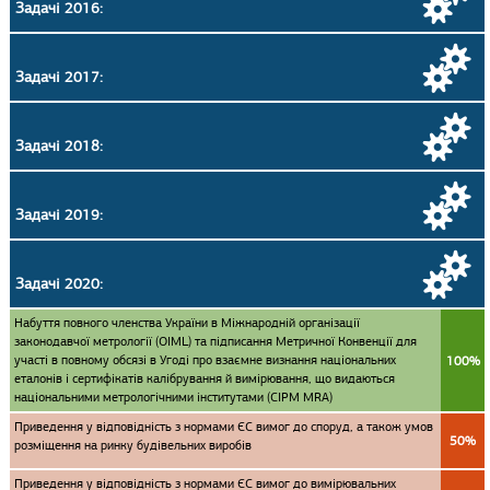
Задачі 2016:
Задачі 2017:
Задачі 2018:
Задачі 2019:
Задачі 2020:
Набуття повного членства України в Міжнародній організації
законодавчої метрології (OIML) та підписання Метричної Конвенції для
участі в повному обсязі в Угоді про взаємне визнання національних
100%
еталонів і сертифікатів калібрування й вимірювання, що видаються
національними метрологічними інститутами (CIPM MRA)
Приведення у відповідність з нормами ЄС вимог до споруд, а також умов
50%
розміщення на ринку будівельних виробів
Приведення у відповідність з нормами ЄС вимог до вимірювальних