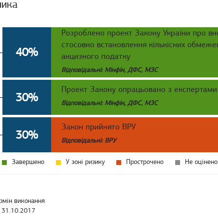
ника
Розроблено проект Закону України про вн
стосовно встановлення кількісних обмеже
40%
акцизного податку
Відповідальні: Мінфін, ДФС, МЗС
Проект Закону опрацьовано з експертами
30%
Відповідальні: Мінфін, ДФС, МЗС
Закон прийнято ВРУ
30%
Відповідальні: ВРУ
Завершено
У зоні ризику
Прострочено
Не оцінено
рмін виконання
31.10.2017