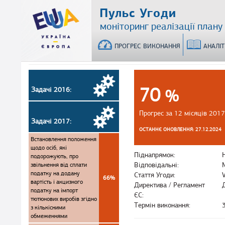
Перейти
Пульс Угоди
до
моніторинг реалізації плану
основного
матеріалу
ПРОГРЕС ВИКОНАННЯ
АНАЛІ
70
Задачі 2016:
%
Прогрес за 12 місяців 2017
Задачі 2017:
ОСТАННЄ ОНОВЛЕННЯ: 27.12.2024
Встановлення положення
щодо осіб, які
Піднапрямок:
подорожують, про
звільнення від сплати
Відповідальні:
податку на додану
Стаття Угоди:
66%
вартість і акцизного
Директива / Регламент
податку на імпорт
ЄС:
тютюнових виробів згідно
Термін виконання:
з кількісними
обмеженнями