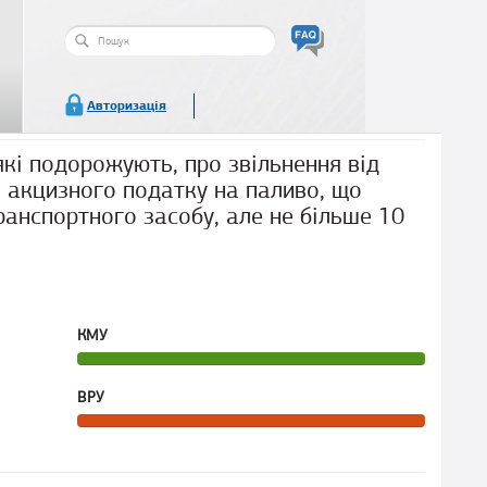
Пошукова
форма
Пошук
Авторизація
кі подорожують, про звільнення від
а акцизного податку на паливо, що
ранспортного засобу, але не більше 10
КМУ
ВРУ