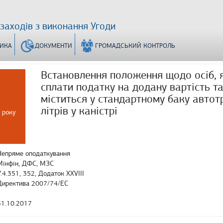
 заходів з виконання Угоди
ТИКА
ДОКУМЕНТИ
ГРОМАДСЬКИЙ КОНТРОЛЬ
Встановлення положення щодо осіб, я
сплати податку на додану вартість т
міститься у стандартному баку автот
літрів у каністрі
 року
Непряме оподаткування
Мінфін, ДФС, МЗС
V.4.351, 352, Додаток XXVIII
Директива 2007/74/ЕС
31.10.2017