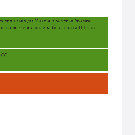
есення змін до Митного кодексу України
нь на ввезення палива без сплати ПДВ та
 ЄС