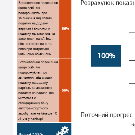
Розрахунок показ
Встановлення положення
щодо осіб, які
подорожують, про
звільнення від сплати
податку на додану
вартість і акцизного
66%
податку на алкоголь та
алкогольні напої, інші,
ніж неігристе вино та
пиво при дотримані
100%
кількісних обмежень
Встановлення положення
щодо осіб, які
подорожують, про
звільнення від сплати
податку на додану
вартість та акцизного
66%
податку на паливо, що
міститься у
стандартному баку
автотранспортного
Поточний прогрес
засобу, але не більше 10
літрів у каністрі
Те
Задачі 2019: