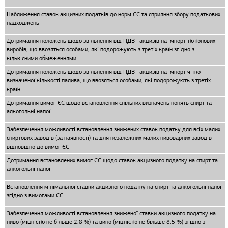
Наближення ставок акцизних податків до норм ЄС та сприяння збору податкових
надходжень
Дотримання положень щодо звільнення від ПДВ і акцизів на імпорт тютюнових
виробів, що ввозяться особами, які подорожують з третіх країн згідно з
кількісними обмеженнями
Дотримання положень щодо звільнення від ПДВ і акцизів на імпорт чітко
визначеної кількості палива, що ввозяться особами, які подорожують з третіх
країн
Дотримання вимог ЄС щодо встановлення спільних визначень понять спирт та
алкогольні напої
Забезпечення можливості встановлення знижених ставок податку для всіх малих
спиртових заводів (за наявності) та для незалежних малих пивоварних заводів
відповідно до вимог ЄС
Дотримання встановлених вимог ЄС щодо ставок акцизного податку на спирт та
алкогольні напої
Встановлення мінімальної ставки акцизного податку на спирт та алкогольні напої
згідно з вимогами ЄС
Забезпечення можливості встановлення зниженої ставки акцизного податку на
пиво (міцністю не більше 2,8 %) та вино (міцністю не більше 8,5 %) згідно з