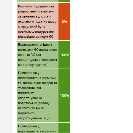
Розглянути доцільність
розроблення механізму
звільнення від сплати
акцизного податку щодо
0%
спирту, який було
повністю денатуровано
відповідно до норм ЄС
Встановлення згідно з
вимогами ЄС визначення
поняття "об’єкт
100%
оподаткування податком
на додану вартість"
Приведення у
відповідність з нормами
ЄС визначення товарів та
трансакцій, які
підлягають
100%
оподаткуванню
податком на додану
вартість та які не
підлягають
оподаткуванню ПДВ
Приведення у
відповідність з нормами