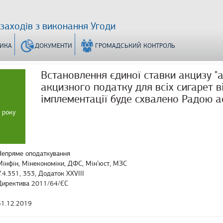
 заходів з виконання Угоди
ТИКА
ДОКУМЕНТИ
ГРОМАДСЬКИЙ КОНТРОЛЬ
Встановлення єдиної ставки акцизу "
акцизного податку для всіх сигарет в
імплементації буде схвалено Радою ас
 року
Непряме оподаткування
Мінфін, Мінекономіки, ДФС, Мін’юст, МЗС
V.4.351, 353, Додаток XXVIII
Директива 2011/64/ЄС
31.12.2019