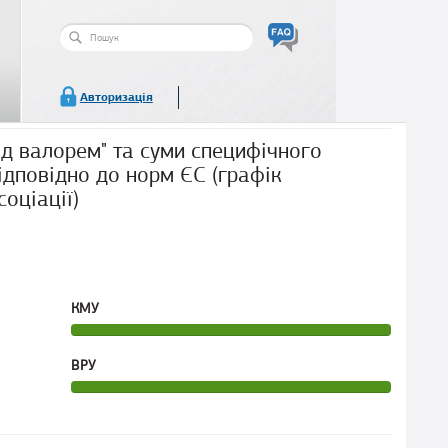
Пошукова
форма
Пошук
Авторизація
ад валорем" та суми специфічного
ідповідно до норм ЄС (графік
оціації)
КМУ
ВРУ