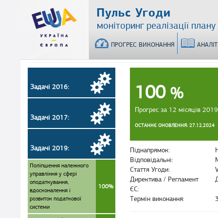
Перейти
Пульс Угоди
до
моніторинг реалізації плану
основного
матеріалу
ПРОГРЕС ВИКОНАННЯ
АНАЛІ
100
Задачі 2016:
%
Прогрес за 12 місяців 2019
Задачі 2017:
ОСТАННЄ ОНОВЛЕННЯ: 27.12.2024
Задачі 2019:
Піднапрямок:
Відповідальні:
Поліпшення належного
Стаття Угоди:
управління у сфері
Директива / Регламент
оподаткування,
100%
ЄС:
вдосконалення і
розвиток податкової
Термін виконання:
системи