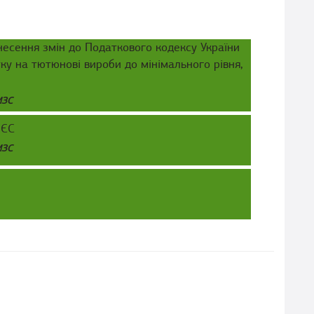
несення змін до Податкового кодексу України
у на тютюнові вироби до мінімального рівня,
МЗС
 ЄС
МЗС