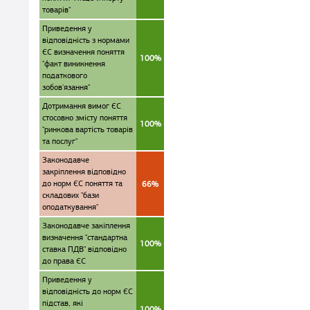
товарів"
Приведення у
відповідність з нормами
ЄС визначення поняття
100%
"факт виникнення
податкового
зобов'язання"
Дотримання вимог ЄС
стосовно змісту поняття
100%
"ринкова вартість товарів
та послуг"
Законодавче
закріплення відповідно
до норм ЄС поняття та
66%
складових "бази
оподаткування"
Законодавче закіплення
визначення "стандартна
100%
ставка ПДВ" відповідно
до права ЄС
Приведення у
відповідність до норм ЄС
підстав, які
100%