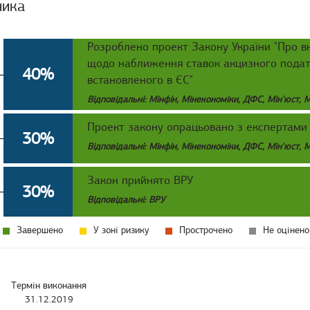
ника
Розроблено проект Закону України "Про в
щодо наближення ставок акцизного податк
40%
встановленого в ЄС"
Відповідальні: Мінфін, Мінекономіки, ДФС, Мін'юст, 
Проект закону опрацьовано з експертами
30%
Відповідальні: Мінфін, Мінекономіки, ДФС, Мін'юст, 
Закон прийнято ВРУ
30%
Відповідальні: ВРУ
Завершено
У зоні ризику
Прострочено
Не оцінено
Термін виконання
31.12.2019