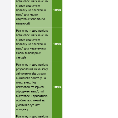
встановлення знижених
ставок акцизного
податку на алкогольні
100%
напої для малих
спиртових заводів (за
наявності)
Розглянути доцільність
встановлення знижених
ставок акцизного
податку на алкогольні
100%
напої для незалежних
малих пивоварних
заводів
Розглянути доцільність
розроблення механізму
звільнення від сплати
акцизного податку на
пиво, вино, інші
негазовані та ігристі
100%
зброджені напої, які
виготовлені приватною
особою та спожиті за
умови відсутності
продажу
Розглянути доцільність