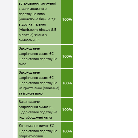
встановлення зниженої
ставки акцизного
податку на пиво
(міцністю не більше 2,8
100%
відсотка) та вино
(міцністю не більше 8,5
відсотка) згідно з
вимогами ЄС
Законодавче
закріплення вимог ЄС
100%
щодо ставок податку на
пиво
Законодавче
закріплення вимог ЄС
щодо ставок податку на
100%
неігристе вино (звичайне)
та ігристе вино
Законодавче
закріплення вимог ЄС
100%
щодо ставок податку на
інші зброджені напої
Дотримання вимог ЄС
щодо ставок податку на
100%
спирт етиловий