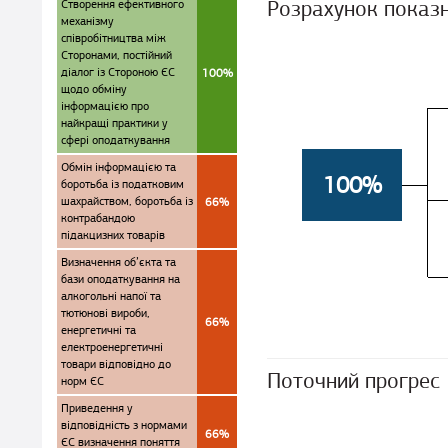
Розрахунок показ
Створення ефективного
механізму
співробітництва між
Сторонами, постійний
діалог із Стороною ЄС
100%
щодо обміну
інформацією про
найкращі практики у
сфері оподаткування
Обмін інформацією та
100%
боротьба із податковим
шахрайством, боротьба із
66%
контрабандою
підакцизних товарів
Визначення об’єкта та
бази оподаткування на
алкогольні напої та
тютюнові вироби,
66%
енергетичні та
електроенергетичні
товари відповідно до
Поточний прогрес
норм ЄС
Приведення у
відповідність з нормами
66%
ЄС визначення поняття