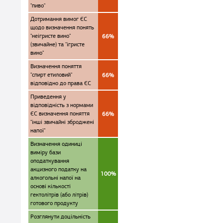
"пиво"
Дотримання вимог ЄС
щодо визначення понять
"неігристе вино"
66%
(звичайне) та "ігристе
вино"
Визначення поняття
"спирт етиловий"
66%
відповідно до права ЄС
Приведення у
відповідність з нормами
ЄС визначення поняття
66%
"інші звичайні зброджені
напої"
Визначення одиниці
виміру бази
оподаткування
акцизного податку на
100%
алкогольні напої на
основі кількості
гектолітрів (або літрів)
готового продукту
Розглянути доцільність