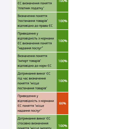
100%
ЄС визначення поняття
"платник податку"
Визначення поняття
"постачання товарів"
100%
відповідно до права ЄС
Приведення у
відповідність з нормами
100%
ЄС визначення поняття
“надання послуг”
Визначення поняття
"імпорт товарів"
100%
відповідно до норм ЄС
Дотримання вимог ЄС
під час визначення
100%
поняття "місце
постачання товарів"
Приведення у
відповідність з нормами
66%
ЄС поняття "місце
надання послуг"
Дотримання вимог ЄС
стосовно визначення
100%
поняття "місце імпорту