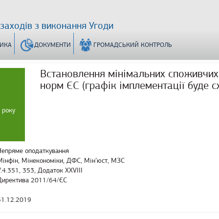
 заходів з виконання Угоди
ТИКА
ДОКУМЕНТИ
ГРОМАДСЬКИЙ КОНТРОЛЬ
Встановлення мінімальних споживчих 
норм ЄС (графік імплементації буде с
 року
Непряме оподаткування
Мінфін, Мінекономіки, ДФС, Мін’юст, МЗС
V.4.351, 353, Додаток XXVIII
Директива 2011/64/ЄС
31.12.2019