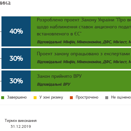
ника
Розроблено проект Закону України "Про в
щодо наближення ставок акцизного податк
40%
встановленого в ЄС"
Відповідальні: Мінфін, Мінекономіки, ДФС, Мін'юст, 
Проект закону опрацьовано з експертами
30%
Відповідальні: Мінфін, Мінекономіки, ДФС, Мін'юст, 
Закон прийнято ВРУ
30%
Відповідальні: ВРУ
Завершено
У зоні ризику
Прострочено
Не оцінено
Термін виконання
31.12.2019