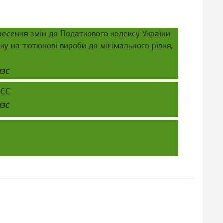
несення змін до Податкового кодексу України
у на тютюнові вироби до мінімального рівня,
МЗС
 ЄС
МЗС