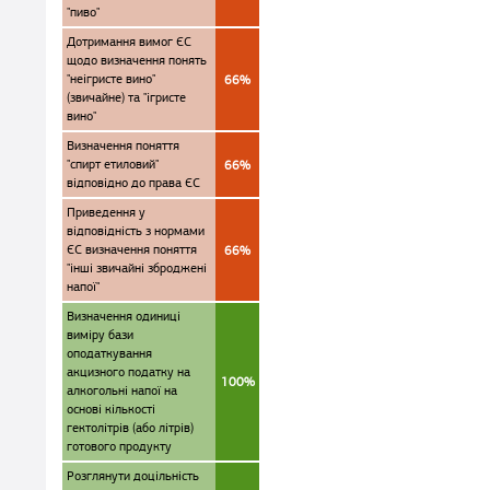
"пиво"
Дотримання вимог ЄС
щодо визначення понять
"неігристе вино"
66%
(звичайне) та "ігристе
вино"
Визначення поняття
"спирт етиловий"
66%
відповідно до права ЄС
Приведення у
відповідність з нормами
ЄС визначення поняття
66%
"інші звичайні зброджені
напої"
Визначення одиниці
виміру бази
оподаткування
акцизного податку на
100%
алкогольні напої на
основі кількості
гектолітрів (або літрів)
готового продукту
Розглянути доцільність