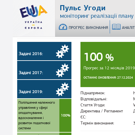
Перейти
Пульс Угоди
до
моніторинг реалізації плану
основного
матеріалу
ПРОГРЕС ВИКОНАННЯ
АНАЛІ
100
Задачі 2016:
%
Прогрес за 12 місяців 2019
Задачі 2017:
ОСТАННЄ ОНОВЛЕННЯ: 27.12.2024
Задачі 2019:
Піднапрямок:
Відповідальні:
Поліпшення належного
Стаття Угоди:
управління у сфері
Директива / Регламент
оподаткування,
100%
ЄС:
вдосконалення і
розвиток податкової
Термін виконання:
системи