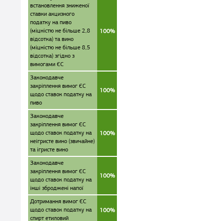
встановлення зниженої
ставки акцизного
податку на пиво
(міцністю не більше 2,8
100%
відсотка) та вино
(міцністю не більше 8,5
відсотка) згідно з
вимогами ЄС
Законодавче
закріплення вимог ЄС
100%
щодо ставок податку на
пиво
Законодавче
закріплення вимог ЄС
щодо ставок податку на
100%
неігристе вино (звичайне)
та ігристе вино
Законодавче
закріплення вимог ЄС
100%
щодо ставок податку на
інші зброджені напої
Дотримання вимог ЄС
щодо ставок податку на
100%
спирт етиловий