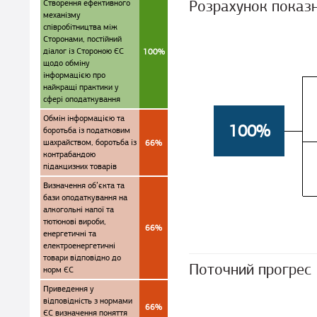
Розрахунок показ
Створення ефективного
механізму
співробітництва між
Сторонами, постійний
діалог із Стороною ЄС
100%
щодо обміну
інформацією про
найкращі практики у
сфері оподаткування
Обмін інформацією та
100%
боротьба із податковим
шахрайством, боротьба із
66%
контрабандою
підакцизних товарів
Визначення об’єкта та
бази оподаткування на
алкогольні напої та
тютюнові вироби,
66%
енергетичні та
електроенергетичні
товари відповідно до
Поточний прогрес
норм ЄС
Приведення у
відповідність з нормами
66%
ЄС визначення поняття