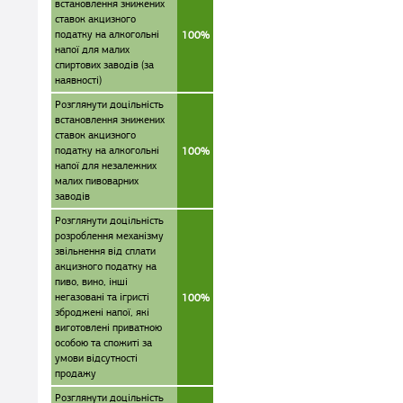
встановлення знижених
ставок акцизного
податку на алкогольні
100%
напої для малих
спиртових заводів (за
наявності)
Розглянути доцільність
встановлення знижених
ставок акцизного
податку на алкогольні
100%
напої для незалежних
малих пивоварних
заводів
Розглянути доцільність
розроблення механізму
звільнення від сплати
акцизного податку на
пиво, вино, інші
негазовані та ігристі
100%
зброджені напої, які
виготовлені приватною
особою та спожиті за
умови відсутності
продажу
Розглянути доцільність