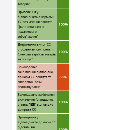
товарів"
Приведення у
відповідність з нормами
ЄС визначення поняття
100%
"факт виникнення
податкового
зобов'язання"
Дотримання вимог ЄС
стосовно змісту поняття
100%
"ринкова вартість товарів
та послуг"
Законодавче
закріплення відповідно
до норм ЄС поняття та
66%
складових "бази
оподаткування"
Законодавче закіплення
визначення "стандартна
100%
ставка ПДВ" відповідно
до права ЄС
Приведення у
відповідність до норм ЄС
підстав, які
100%