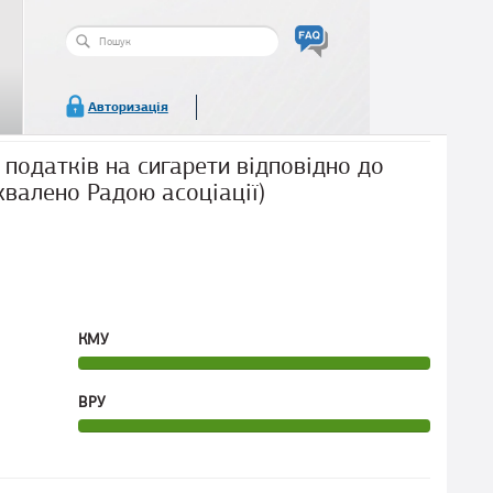
Пошукова
форма
Пошук
Авторизація
податків на сигарети відповідно до
хвалено Радою асоціації)
КМУ
ВРУ