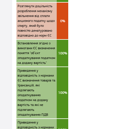
Розглянути доцільність
розроблення механізму
звільнення від сплати
акцизного податку щодо
0%
спирту, який було
повністю денатуровано
відповідно до норм ЄС
Встановлення згідно з
вимогами ЄС визначення
поняття "об’єкт
100%
оподаткування податком
на додану вартість"
Приведення у
відповідність з нормами
ЄС визначення товарів та
трансакцій, які
підлягають
100%
оподаткуванню
податком на додану
вартість та які не
підлягають
оподаткуванню ПДВ
Приведення у
відповідність з нормами