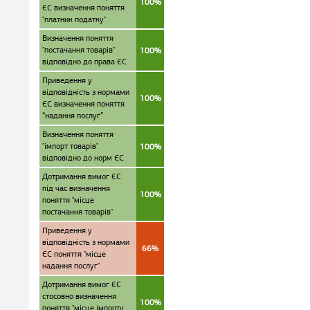
100%
ЄС визначення поняття
"платник податку"
Визначення поняття
"постачання товарів"
100%
відповідно до права ЄС
Приведення у
відповідність з нормами
100%
ЄС визначення поняття
“надання послуг”
Визначення поняття
"імпорт товарів"
100%
відповідно до норм ЄС
Дотримання вимог ЄС
під час визначення
100%
поняття "місце
постачання товарів"
Приведення у
відповідність з нормами
66%
ЄС поняття "місце
надання послуг"
Дотримання вимог ЄС
стосовно визначення
100%
поняття "місце імпорту