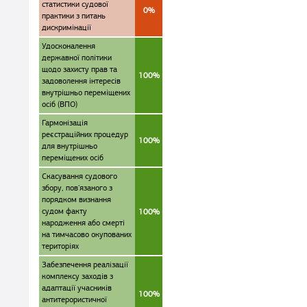
статистики судової
0%
практики з питань
дискримінації
Удосконалення
державної політики
щодо захисту прав та
100%
задоволення інтересів
внутрішньо переміщених
осіб (ВПО)
Гармонізація
реєстраційних процедур
100%
для внутрішньо
переміщених осіб
Скасування судового
збору, пов'язаного з
порядком визнання
судом факту
100%
народження або смерті
на тимчасово окупованих
територіях
Забезпечення реалізації
комплексу заходів з
адаптації учасників
100%
антитерористичної