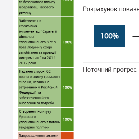
та безпекового впливу
лібералізації візового
Розрахунок показ
режиму
Забезпечення
ефективної
імплементації Стратегії
100%
діяльності
Уповноваженого ВРУ з
100%
прав людини у сфері
запобігання та протидії
дискримінації на 2014-
2017 роки
Поточний прогрес
Надання стороні ЄС
повного списку громадян
України, незаконно
затриманих у Російській
100%
Федерації, та
забезпечення його
оновлення за потреби
Створення інституту
Урядового
100%
уповноваженого з питань
гендерної політики
Запровадження системи