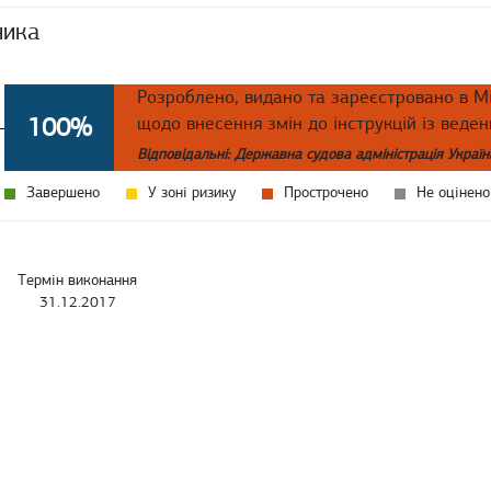
ника
Розроблено, видано та зареєстровано в Мі
100%
щодо внесення змін до інструкцій із веден
Відповідальні: Державна судова адміністрація Украї
Завершено
У зоні ризику
Прострочено
Не оцінено
Термін виконання
31.12.2017