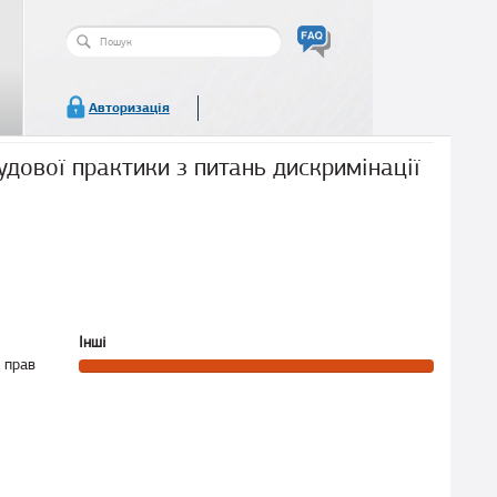
Пошукова
форма
Пошук
Авторизація
дової практики з питань дискримінації
Інші
 прав