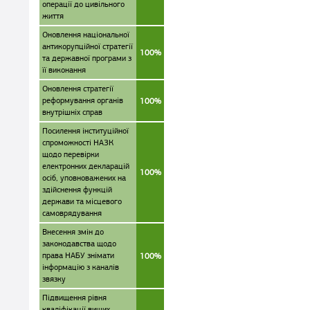
операції до цивільного
життя
Оновлення національної
антикорупційної стратегії
100%
та державної програми з
її виконання
Оновлення стратегії
реформування органів
100%
внутрішніх справ
Посилення інституційної
спроможності НАЗК
щодо перевірки
електронних декларацій
100%
осіб, уповноважених на
здійснення функцій
держави та місцевого
самоврядування
Внесення змін до
законодавства щодо
права НАБУ знімати
100%
інформацію з каналів
звязку
Підвищення рівня
кваліфікації вищих