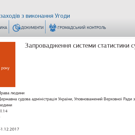
 заходів з виконання Угоди
ТИКА
ДОКУМЕНТИ
ГРОМАДСЬКИЙ КОНТРОЛЬ
Запровадження системи статистики су
 року
Права людини
Державна судова адміністрація України, Уповноважений Верховної Ради з
людини
ІІ.14
−
31.12.2017