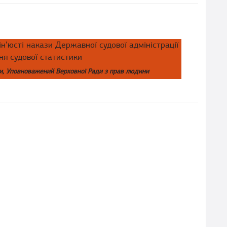
н’юсті накази Державної судової адміністрації
ня судової статистики
ни, Уповноважений Верховної Ради з прав людини