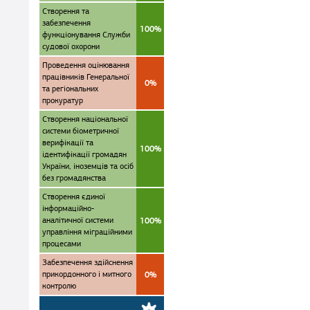
Створення та
забезпечення
100%
функціонування Служби
судової охорони
Проведення оцінювання
працівників Генеральної
0%
та регіональних
прокуратур
Створення національної
системи біометричної
верифікації та
100%
ідентифікації громадян
України, іноземців та осіб
без громадянства
Створення єдиної
інформаційно-
аналітичної системи
100%
управління міграційними
процесами
Забезпечення здійснення
прикордонного і митного
0%
контролю