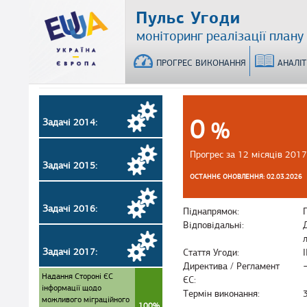
Перейти
Пульс Угоди
до
моніторинг реалізації плану
основного
матеріалу
ПРОГРЕС ВИКОНАННЯ
АНАЛІ
0
Задачі 2014:
%
Прогрес за 12 місяців 2017
Задачі 2015:
ОСТАННЄ ОНОВЛЕННЯ: 02.03.2026
Задачі 2016:
Піднапрямок:
Відповідальні:
Задачі 2017:
Стаття Угоди:
І
Директива / Регламент
Надання Стороні ЄС
ЄС:
інформації щодо
Термін виконання:
можливого міграційного
100%