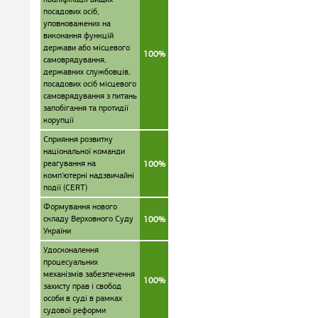
посадових осіб,
уповноважених на
виконання функцій
держави або місцевого
100%
самоврядування,
державних службовців,
посадових осіб місцевого
самоврядування з питань
запобігання та протидії
корупції
Сприяння розвитку
національної команди
реагування на
100%
комп'ютерні надзвичайні
події (CERT)
Формування нового
складу Верховного Суду
100%
України
Удосконалення
процесуальних
механізмів забезпечення
100%
захисту прав і свобод
особи в суді в рамках
судової реформи