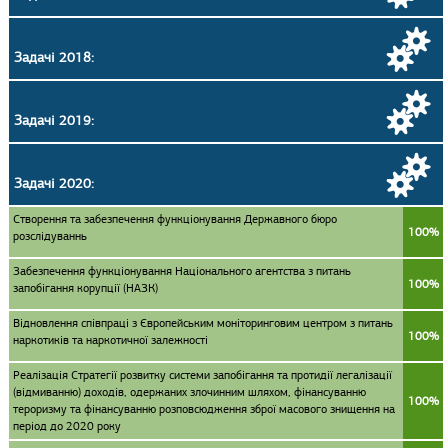
Задачі 2018:
Задачі 2019:
Задачі 2020:
Створення та забезпечення функціонування Державного бюро
100%
розслідуваннь
Забезпечення функціонування Національного агентства з питань
100%
запобігання корупції (НАЗК)
Відновлення співпраці з Європейським моніторинговим центром з питань
100%
наркотиків та наркотичної залежності
Реалізація Стратегії розвитку системи запобігання та протидії легалізації
(відмиванню) доходів, одержаних злочинним шляхом, фінансуванню
100%
тероризму та фінансуванню розповсюдження зброї масового знищення на
період до 2020 року