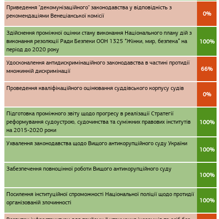
Приведення "декомунізаційного" законодавства у відповідність з
0%
рекомендаціями Венеціанської комісії
Здійснення проміжної оцінки стану виконання Національного плану дій з
виконання резолюції Ради Безпеки ООН 1325 “Жінки, мир, безпека” на
100%
період до 2020 року
Удосконалення антидискримінаційного законодавства в частині протидії
66%
множинній дискримінації
Проведення кваліфікаційного оцінювання суддівського корпусу судів
0%
Підготовка проміжного звіту щодо прогресу в реалізації Стратегії
реформування судоустрою, судочинства та суміжних правових інститутів
100%
на 2015-2020 роки
Ухвалення законодавства щодо Вищого антикорупційного суду України
100%
Забезпечення повноцінної роботи Вищого антикорупційного суду
100%
Посилення інституційної спроможності Національної поліції щодо протидії
100%
організованій злочинності