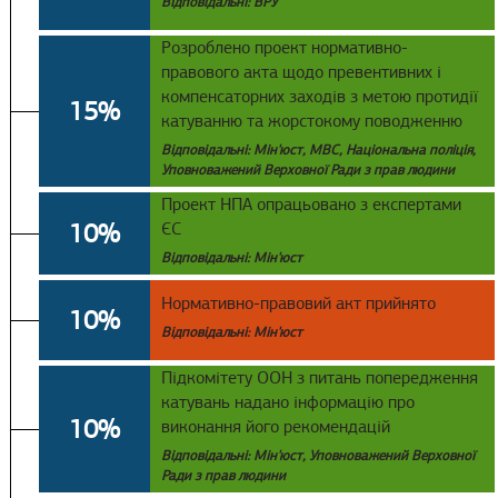
Відповідальні: ВРУ
Розроблено проект нормативно-
правового акта щодо превентивних і
компенсаторних заходів з метою протидії
15%
катуванню та жорстокому поводженню
Відповідальні: Мін'юст, МВС, Національна поліція,
Уповноважений Верховної Ради з прав людини
Проект НПА опрацьовано з експертами
10%
ЄС
Відповідальні: Мін'юст
Нормативно-правовий акт прийнято
10%
Відповідальні: Мін'юст
Підкомітету ООН з питань попередження
катувань надано інформацію про
10%
виконання його рекомендацій
Відповідальні: Мін'юст, Уповноважений Верховної
Ради з прав людини