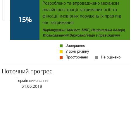
Розроблено та впроваджено механізм
онлайн реєстрації затриманих осіб та
фіксації імовірних порушень їх прав під
15%
час затримання
Відповідальні: Мін'юст, МВС, Національна поліція,
Уповноважений Верховної Ради з прав людини
Завершено
У зоні ризику
Прострочено
Не оцінено
Поточний прогрес
Термін виконання
31.03.2018