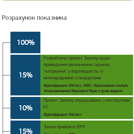
Розрахунок показника
100%
Розроблено проект Закону щодо
приведення визначення терміна
"катування" у відповідність із
15%
міжнародними стандартами
Відповідальні: Мін'юст, МВС, Національна поліція,
Уповноважений Верховної Ради з прав людини
Проект Закону опрацьовано з експертами
10%
ЄС
Відповідальні: Мін'юст
Закон прийнято ВРУ
15%