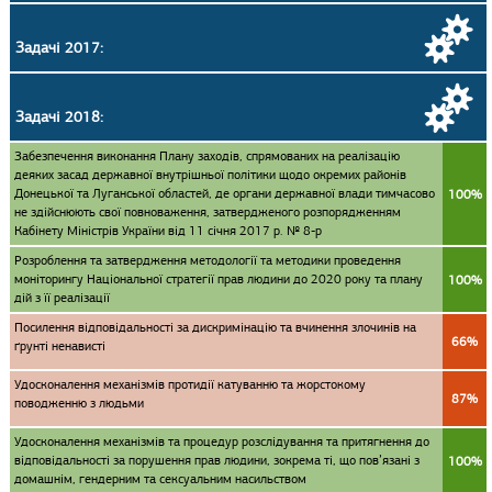
Задачі 2017:
Задачі 2018:
Забезпечення виконання Плану заходів, спрямованих на реалізацію
деяких засад державної внутрішньої політики щодо окремих районів
Донецької та Луганської областей, де органи державної влади тимчасово
100%
не здійснюють свої повноваження, затвердженого розпорядженням
Кабінету Міністрів України від 11 січня 2017 р. № 8-р
Розроблення та затвердження методології та методики проведення
моніторингу Національної стратегії прав людини до 2020 року та плану
100%
дій з її реалізації
Посилення відповідальності за дискримінацію та вчинення злочинів на
66%
ґрунті ненависті
Удосконалення механізмів протидії катуванню та жорстокому
87%
поводженню з людьми
Удосконалення механізмів та процедур розслідування та притягнення до
відповідальності за порушення прав людини, зокрема ті, що пов’язані з
100%
домашнім, гендерним та сексуальним насильством