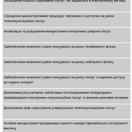
Збільшення кількості державних послуг, які надаються в електронному вигляді
Спрощення адміністративних процедур, пов'язаних із доступом на ринок
телекомунікаційних послуг
Активізація та розширення використання електронних довірчих послуг
Забезпечення належного рівня конкуренції на ринку телефонного зв'язку
Забезпечення належного рівня конкуренції на ринку мобільного зв'язку
Забезпечення належного рівня конкуренції на ринку послуг із надання доступу
до мережі Інтернет
Дотримання регуляторних зобов'язань постачальниками (операторами,
провайдерами) електронних комунікаційних послуг зі значним ринковим впливом
Дотримання прав користувачів універсальних телекомунікаційних послуг
Активне використання громадянами єдиного номера Європейського екстренного
виклику