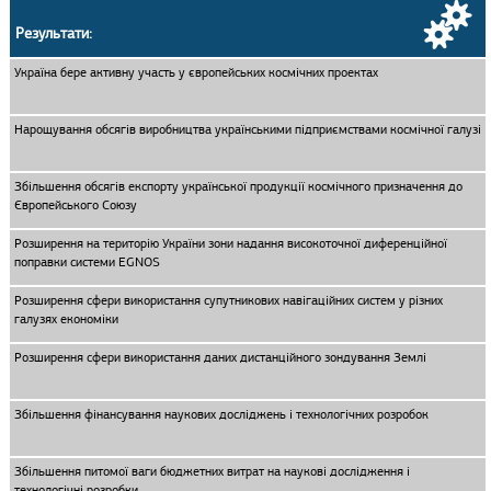
Результати:
Україна бере активну участь у європейських космічних проектах
Нарощування обсягів виробництва українськими підприємствами космічної галузі
Збільшення обсягів експорту української продукції космічного призначення до
Європейського Союзу
Розширення на територію України зони надання високоточної диференційної
поправки системи EGNOS
Розширення сфери використання супутникових навігаційних систем у різних
галузях економіки
Розширення сфери використання даних дистанційного зондування Землі
Збільшення фінансування наукових досліджень і технологічних розробок
Збільшення питомої ваги бюджетних витрат на наукові дослідження і
технологічні розробки