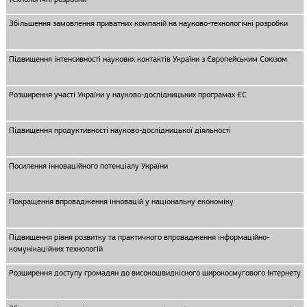
Збільшення замовлення приватних компаній на науково-технологічні розробки
Підвищення інтенсивності наукових контактів України з Європейським Союзом
Розширення участі України у науково-дослідницьких програмах ЄС
Підвищення продуктивності науково-дослідницької діяльності
Посилення інноваційного потенціалу України
Покращення впровадження інновацій у національну економіку
Підвищення рівня розвитку та практичного впровадження інформаційно-
комунікаційних технологій
Розширення доступу громадян до високошвидкісного широкосмугового Інтернету