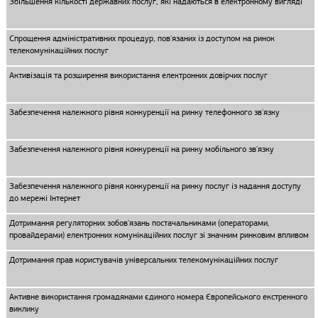
Збільшення кількості державних послуг, які надаються в електронному вигляді
Спрощення адміністративних процедур, пов'язаних із доступом на ринок
телекомунікаційних послуг
Активізація та розширення використання електронних довірчих послуг
Забезпечення належного рівня конкуренції на ринку телефонного зв'язку
Забезпечення належного рівня конкуренції на ринку мобільного зв'язку
Забезпечення належного рівня конкуренції на ринку послуг із надання доступу
до мережі Інтернет
Дотримання регуляторних зобов'язань постачальниками (операторами,
провайдерами) електронних комунікаційних послуг зі значним ринковим впливом
Дотримання прав користувачів універсальних телекомунікаційних послуг
Активне використання громадянами єдиного номера Європейського екстренного
виклику