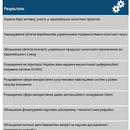
Результати:
Україна бере активну участь у європейських космічних проектах
Нарощування обсягів виробництва українськими підприємствами космічної галузі
Збільшення обсягів експорту української продукції космічного призначення до
Європейського Союзу
Розширення на територію України зони надання високоточної диференційної
поправки системи EGNOS
Розширення сфери використання супутникових навігаційних систем у різних
галузях економіки
Розширення сфери використання даних дистанційного зондування Землі
Збільшення фінансування наукових досліджень і технологічних розробок
Збільшення питомої ваги бюджетних витрат на наукові дослідження і
технологічні розробки