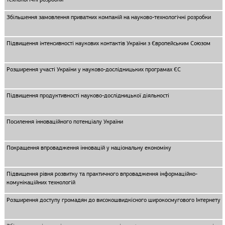
Збільшення замовлення приватних компаній на науково-технологічні розробки
Підвищення інтенсивності наукових контактів України з Європейським Союзом
Розширення участі України у науково-дослідницьких програмах ЄС
Підвищення продуктивності науково-дослідницької діяльності
Посилення інноваційного потенціалу України
Покращення впровадження інновацій у національну економіку
Підвищення рівня розвитку та практичного впровадження інформаційно-
комунікаційних технологій
Розширення доступу громадян до високошвидкісного широкосмугового Інтернету