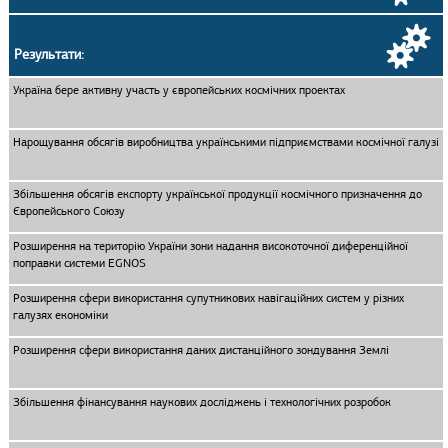
Результати:
Україна бере активну участь у європейських космічних проектах
Нарощування обсягів виробництва українськими підприємствами космічної галузі
Збільшення обсягів експорту української продукції космічного призначення до
Європейського Союзу
Розширення на територію України зони надання високоточної диференційної
поправки системи EGNOS
Розширення сфери використання супутникових навігаційних систем у різних
галузях економіки
Розширення сфери використання даних дистанційного зондування Землі
Збільшення фінансування наукових досліджень і технологічних розробок