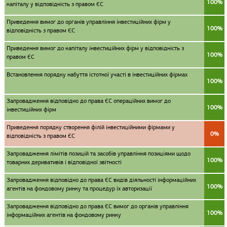
100%
капіталу у відповідність з правом ЄС
Приведення вимог до органів управління інвестиційних фірм у
100%
відповідність з правом ЄС
Приведення вимог до капіталу інвестиційних фірм у відповідність з
100%
правом ЄС
Встановлення порядку набуття істотної участі в інвестиційних фірмах
100%
Запровадження відповідно до права ЄС операційних вимог до
100%
інвестиційних фірм
Приведення порядку створення філій інвестиційними фірмами у
0%
відповідність з правом ЄС
Запровадження лімітів позицій та засобів управління позиціями щодо
100%
товарних деривативів і відповідної звітності
Запровадження відповідно до права ЄС видів діяльності інформаційних
100%
агентів на фондовому ринку та процедур їх авторизації
Запровадження відповідно до права ЄС вимог до органів управління
100%
інформаційних агентів на фондовому ринку