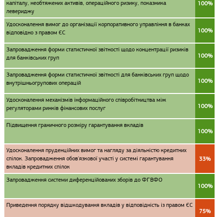
капіталу, необтяжених активів, операційного ризику, показника
100%
левериджу
Удосконалення вимог до організації корпоративного управління в банках
100%
відповідно з правом ЄС
Запровадження форми статистичної звітності щодо концентрації ризиків
100%
для банківських груп
Запровадження форми статистичної звітності для банківських груп щодо
100%
внутрішньогрупових операцій
Удосконалення механізмів інформаційного співробітництва між
100%
регуляторами ринків фінансових послуг
Підвищення граничного розміру гарантування вкладів
100%
Удосконалення пруденційних вимог та нагляду за діяльністю кредитних
спілок. Запровадження обов'язкової участі у системі гарантування
33%
вкладів кредитних спілок
Запровадження системи диференційованих зборів до ФГВФО
100%
Приведення порядку відшкодування вкладів у відповідність із правом ЄС
75%