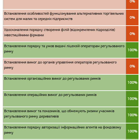
0%
Встановлення особливостей функціонування альтернативних торгівельних
0%
систем для малих та середніх підприємств
Удосконалення порядку створення філій (відокремлених підрозділів)
0%
інвестиційними фірмами
Встановлення порядку та умов видачі ліцензій операторам регульованого
100%
ринку
Встановлення вимог до органів управління операторів регульованого
0%
ринку
Встановлення організаційних вимог до регульованих ринків
100%
Встановлення операційних вимог до регульованих ринків
100%
Встановлення вимог та показників, що обмежують ризики учасників
100%
регульованого ринку деривативів
Встановлення порядку авторизації інформаційних агентів на фондовому
100%
ринку