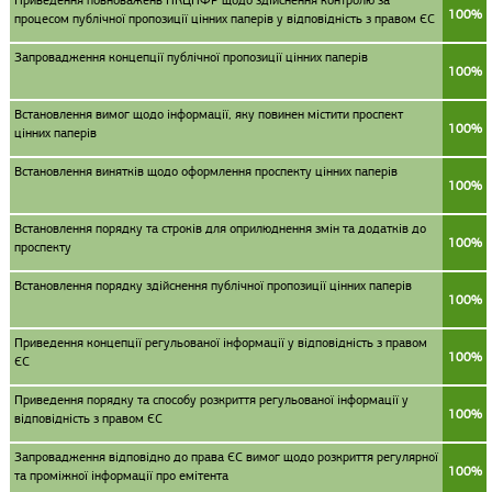
Приведення повноважень НКЦПФР щодо здійснення контролю за
100%
процесом публічної пропозиції цінних паперів у відповідність з правом ЄС
Запровадження концепції публічної пропозиції цінних паперів
100%
Встановлення вимог щодо інформації, яку повинен містити проспект
100%
цінних паперів
Встановлення винятків щодо оформлення проспекту цінних паперів
100%
Встановлення порядку та строків для оприлюднення змін та додатків до
100%
проспекту
Встановлення порядку здійснення публічної пропозиції цінних паперів
100%
Приведення концепції регульованої інформації у відповідність з правом
100%
ЄС
Приведення порядку та способу розкриття регульованої інформації у
100%
відповідність з правом ЄС
Запровадження відповідно до права ЄС вимог щодо розкриття регулярної
100%
та проміжної інформації про емітента