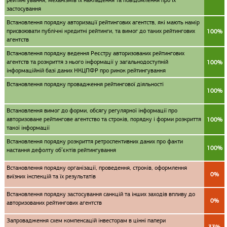
рейтингування, механізмів їх накладення та повідомлення про їх
застосування
Встановлення порядку авторизації рейтингових агентств, які мають намір
присвоювати публічні кредитні рейтинги, та вимог до таких рейтингових
100%
агентств
Встановлення порядку ведення Реєстру авторизованих рейтингових
агентств та розкриття з нього інформації у загальнодоступній
100%
інформаційній базі даних НКЦПФР про ринок рейтингування
Встановлення порядку провадження рейтингової діяльності
100%
Встановлення вимог до форми, обсягу регулярної інформації про
авторизоване рейтингове агентство та строків, порядку і форми розкриття
100%
такої інформації
Встановлення порядку розкриття ретроспективних даних про факти
100%
настання дефолту об’єктів рейтингування
Встановлення порядку організації, проведення, строків, оформлення
0%
виїзних інспекцій та їх результатів
Встановлення порядку застосування санкцій та інших заходів впливу до
0%
авторизованих рейтингових агентств
Запровадження схем компенсацій інвесторам в цінні папери