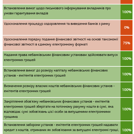
Встановлення вимог щодо письмового інформування вкладників про
100%
умови гарантування вкладів
Удосконалення процедур оздоровлення та виведення банків з ринку
0%
Удосконалення порядку подання фінансової звітності на основі таксономії
75%
фінансової звітності в єдиному електронному форматі
Надання права небанківським фінансовим установам здійснювати випуск
100%
електронних грошей
Встановлення вимог до розміру капіталу небанківських фінансових
100%
установ - емітентів електронних грошей
Визначення розміру власних коштів небанківських фінансових установ -
100%
емітентів електронних грошей
Закріплення обов'язку небанківських фінансових установ - емітентів
електронних грошей зберігати на поточному рахунку кошти в сумі, яка
100%
відповідає сумі зобов'язань цієї особи за випущеними електронними
грошима
Встановлення заборони установ - емітентів електронних грошей надавати
кредит з коштів, отриманих як зобов'язання за випущені електронні гроші,
100%