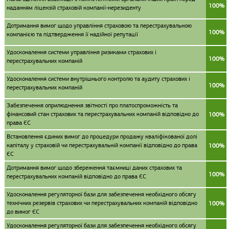
100%
наданням ліцензій страховій компанії-нерезиденту
Дотримання вимог щодо управління страховою та перестрахувальною
100%
компанією та підтвердження її надійної репутації
Удосконалення системи управління ризиками страхових і
100%
перестрахувальних компаній
Удосконалення системи внутрішнього контролю та аудиту страхових і
100%
перестрахувальних компаній
Забезпечення оприлюднення звітності про платоспроможність та
фінансовий стан страхових та перестрахувальних компаній відповідно до
100%
права ЄС
Встановлення єдиних вимог до процедури продажу кваліфікованої долі
капіталу у страховій чи перестрахувальній компанії відповідно до права
100%
ЄС
Дотримання вимог щодо збереження таємниці даних страхових та
100%
перестрахувальних компаній відповідно до права ЄС
Удосконалення регуляторної бази для забезпечення необхідного обсягу
технічних резервів страхових чи перестрахувальних компаній відповідно
100%
до вимог ЄС
Удосконалення регуляторної бази для забезпечення необхідного обсягу