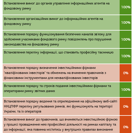
Встановлення вимог до органів управління інформаційних агентів на
100%
фондовому ринку
Встановлення організаційних вимог до інформаційних агентів на
100%
фондовому ринку
Встановлення порядку функціонування безпечних каналів зв'язку для
здійснення учасниками фондового ринку повідомлень про порушення
100%
законодавства на фондовому ринку
Встановлення переліку інформації, що становить професійну таємницю
100%
Встановлення порядку визначення інвестиційними фірмами
"кваліфікованих інвесторів" та обмежень на вчинення правочинів з
0%
фінансовими інструментами для некваліфікованих інвесторів
Встановлення порядку та строків подання інвестиційними фірмами та
100%
операторами ринку звітних даних
Встановлення порядку ведення та оприлюднення на офіційному веб-сайті
НКЦПФР переліку регульованих ринків, які функціонують на території
0%
України, та їх операторів
Встановлення вимог до правочинів, що вчиняються інвестиційною фірмою
у процесі провадження нею професійної діяльності на ринках капіталу та
0%
до інформації, яка повинна міститись у внутрішніх правилах виконання