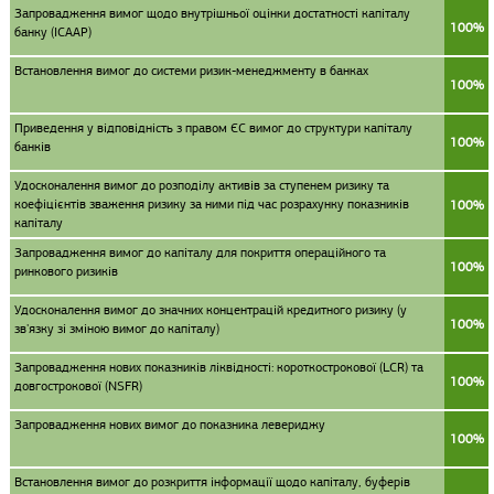
Запровадження вимог щодо внутрішньої оцінки достатності капіталу
100%
банку (ІСААР)
Встановлення вимог до системи ризик-менеджменту в банках
100%
Приведення у відповідність з правом ЄС вимог до структури капіталу
100%
банків
Удосконалення вимог до розподілу активів за ступенем ризику та
коефіцієнтів зваження ризику за ними під час розрахунку показників
100%
капіталу
Запровадження вимог до капіталу для покриття операційного та
100%
ринкового ризиків
Удосконалення вимог до значних концентрацій кредитного ризику (у
100%
зв'язку зі зміною вимог до капіталу)
Запровадження нових показників ліквідності: короткострокової (LCR) та
100%
довгострокової (NSFR)
Запровадження нових вимог до показника левериджу
100%
Встановлення вимог до розкриття інформації щодо капіталу, буферів