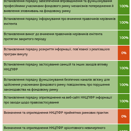
Встановлення порядку забезпечення впровадження та функціонування
професійними учасниками фондового ринку механізмів попередження й
100%
виявлення зловживань на фондовому ринку
Встановлення порядку інформування про вчинення правочинів керівників
100%
емітента
Встановлення вимог до вчинення правочинів керівників емітента
100%
протягом закритого періоду
Встановлення порядку розкриття інформації, пов’язаної з реалізацією
0%
програм викупу
Встановлення порядку застосування санкцій та інших заходів впливу
100%
НКЦПФР
Встановлення порядку функціонування безпечних каналів зв'язку для
здійснення учасниками фондового ринку повідомлень про порушення
100%
законодавства на фондовому ринку
Встановлення порядку оприлюднення на веб-сайті НКЦПФР інформації
100%
про заходи щодо правозастосування
Визначення та оприлюднення НКЦПФР прийнятних ринкових практик
0%
Визначення та оприлюднення НКЦПФР орієнтовного невичерпного