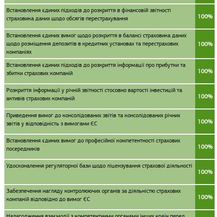
Встановлення єдиних підходів до розкриття в фінансовій звітності
100%
страховика даних щодо обсягів перестрахування
Встановлення єдиних вимог щодо розкриття в балансі страховика даних
щодо розміщення депозитів в кредитних установах та перестрахових
100%
компаніях
Встановлення єдиних підходів до розкриття інформації про прибутки та
100%
збитки страхових компаній
Розкриття інформації у річній звітності стосовно вартості інвестицій та
100%
активів страхових компаній
Приведення вимог до консолідованих звітів та консолідованих річних
100%
звітів у відповідність з вимогами ЄС
Встановлення єдиних вимог до професійної компетентності страхових
100%
посередників
Удосконалення регуляторної бази щодо ліцензування страхової діяльності
100%
Забезпечення нагляду контролюючих органів за діяльністю страхових
100%
компаній відповідно до вимог ЄС
Налагодження взаємодії з компетентними органами інших країн перед