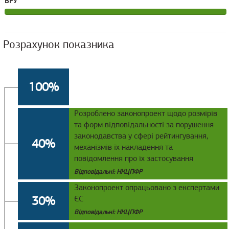
ВРУ
Розрахунок показника
100%
Розроблено законопроект щодо розмірів
та форм відповідальності за порушення
законодавства у сфері рейтингування,
40%
механізмів їх накладення та
повідомлення про їх застосування
Відповідальні: НКЦПФР
Законопроект опрацьовано з експертами
30%
ЄС
Відповідальні: НКЦПФР