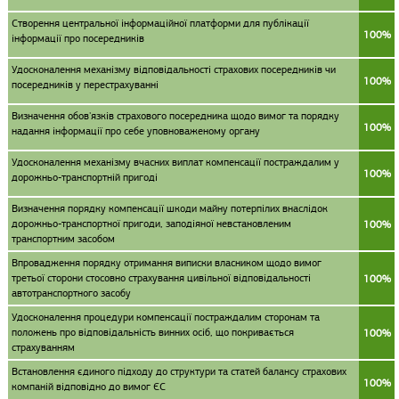
Створення центральної інформаційної платформи для публікації
100%
інформації про посередників
Удосконалення механізму відповідальності страхових посередників чи
100%
посередників у перестрахуванні
Визначення обов'язків страхового посередника щодо вимог та порядку
100%
надання інформації про себе уповноваженому органу
Удосконалення механізму вчасних виплат компенсації постраждалим у
100%
дорожньо-транспортній пригоді
Визначення порядку компенсації шкоди майну потерпілих внаслідок
дорожньо-транспортної пригоди, заподіяної невстановленим
100%
транспортним засобом
Впровадження порядку отримання виписки власником щодо вимог
третьої сторони стосовно страхування цивільної відповідальності
100%
автотранспортного засобу
Удосконалення процедури компенсації постраждалим сторонам та
положень про відповідальність винних осіб, що покривається
100%
страхуванням
Встановлення єдиного підходу до структури та статей балансу страхових
100%
компаній відповідно до вимог ЄС