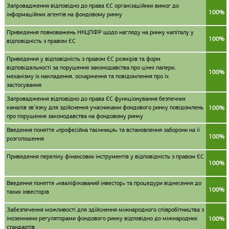
Запровадження відповідно до права ЄС організаційних вимог до
100%
інформаційних агентів на фондовому ринку
Приведення повноважень НКЦПФР щодо нагляду на ринку капіталу у
100%
відповідність з правом ЄС
Приведення у відповідність з правом ЄС розмірів та форм
відповідальності за порушення законодавства про цінні папери,
100%
механізму їх накладення, оскарження та повідомлення про їх
застосування
Запровадження відповідно до права ЄС функціонування безпечних
каналів зв’язку для здійснення учасниками фондового ринку повідомлень
100%
про порушення законодавства на фондовому ринку
Введення поняття «професійна таємниця» та встановлення заборони на її
100%
розголошення
Приведення переліку фінансових інструментів у відповідність з правом ЄС
100%
Введення поняття «кваліфікований інвестор» та процедури віднесення до
100%
таких інвесторів
Забезпечення можливості для здійснення міжнародного співробітництва з
іноземними регуляторами фондового ринку відповідно до міжнародних
100%
стандартів