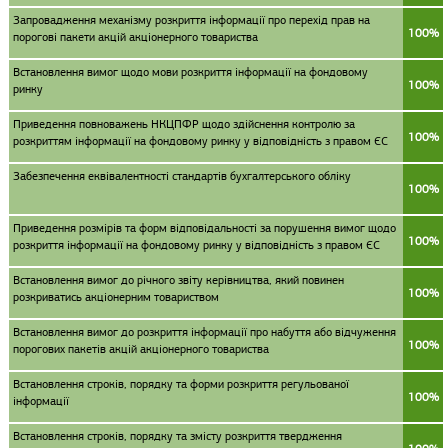
Запровадження механізму розкриття інформації про перехід прав на
100%
порогові пакети акцій акціонерного товариства
Встановлення вимог щодо мови розкриття інформації на фондовому
100%
ринку
Приведення повноважень НКЦПФР щодо здійснення контролю за
100%
розкриттям інформації на фондовому ринку у відповідність з правом ЄС
Забезпечення еквівалентності стандартів бухгалтерського обліку
100%
Приведення розмірів та форм відповідальності за порушення вимог щодо
100%
розкриття інформації на фондовому ринку у відповідність з правом ЄС
Встановлення вимог до річного звіту керівництва, який повинен
100%
розкриватись акціонерним товариством
Встановлення вимог до розкриття інформації про набуття або відчуження
100%
порогових пакетів акцій акціонерного товариства
Встановлення строків, порядку та форми розкриття регульованої
100%
інформації
Встановлення строків, порядку та змісту розкриття твердження