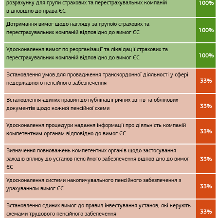
розрахунку для групи страхових та перестрахувальних компаній
100%
відповідно до права ЄС
Дотримання вимог щодо нагляду за групою страхових та
100%
перестрахувальних компаній відповідно до вимог ЄС
Удосконалення вимог по реорганізації та ліквідації страхових та
100%
перестрахувальних компаній відповідно до вимог ЄС
Встановлення умов для провадження транскордонної діяльності у сфері
33%
недержавного пенсійного забезпечення
Встановлення єдиних правил до публікації річних звітів та облікових
33%
документів щодо кожної пенсійної схеми
Удосконалення процедури надання інформації про діяльність компаній
33%
компетентним органам відповідно до вимог ЄС
Визначення повноважень компетентних органів щодо застосування
заходів впливу до установ пенсійного забезпечення відповідно до вимог
33%
ЄС
Удосконалення системи накопичувального пенсійного забезпечення з
33%
урахуванням вимог ЄС
Встановлення єдиних вимог до правил інвестування установ, які керують
33%
схемами трудового пенсійного забепечення