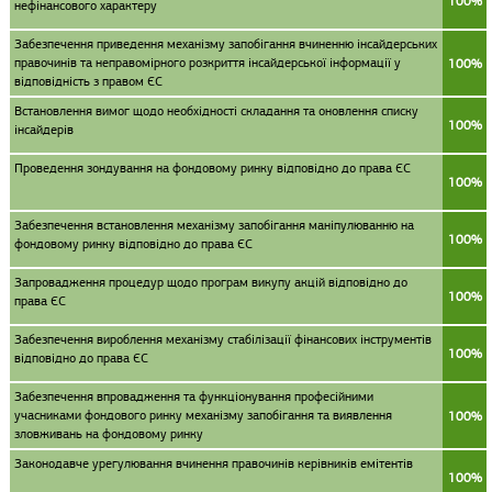
100%
нефінансового характеру
Забезпечення приведення механізму запобігання вчиненню інсайдерських
правочинів та неправомірного розкриття інсайдерської інформації у
100%
відповідність з правом ЄС
Встановлення вимог щодо необхідності складання та оновлення списку
100%
інсайдерів
Проведення зондування на фондовому ринку відповідно до права ЄС
100%
Забезпечення встановлення механізму запобігання маніпулюванню на
100%
фондовому ринку відповідно до права ЄС
Запровадження процедур щодо програм викупу акцій відповідно до
100%
права ЄС
Забезпечення вироблення механізму стабілізації фінансових інструментів
100%
відповідно до права ЄС
Забезпечення впровадження та функціонування професійними
учасниками фондового ринку механізму запобігання та виявлення
100%
зловживань на фондовому ринку
Законодавче урегулювання вчинення правочинів керівників емітентів
100%