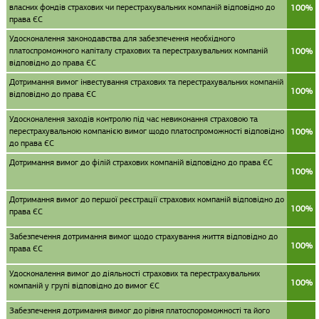
власних фондів страхових чи перестрахувальних компаній відповідно до
100%
права ЄС
Удосконалення законодавства для забезпечення необхідного
платоспроможного капіталу страхових та перестрахувальних компаній
100%
відповідно до права ЄС
Дотримання вимог інвестування страхових та перестрахувальних компаній
100%
відповідно до права ЄС
Удосконалення заходів контролю під час невиконання страховою та
перестрахувальною компанією вимог щодо платоспроможності відповідно
100%
до права ЄС
Дотримання вимог до філій страхових компаній відповідно до права ЄС
100%
Дотримання вимог до першої реєстрації страхових компаній відповідно до
100%
права ЄС
Забезпечення дотримання вимог щодо страхування життя відповідно до
100%
права ЄС
Удосконалення вимог до діяльності страхових та перестрахувальних
100%
компаній у групі відповідно до вимог ЄС
Забезпечення дотримання вимог до рівня платоспороможності та його