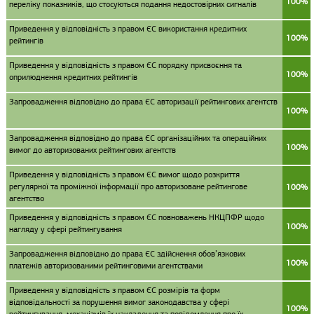
100%
переліку показників, що стосуються подання недостовірних сигналів
Приведення у відповідність з правом ЄС використання кредитних
100%
рейтингів
Приведення у відповідність з правом ЄС порядку присвоєння та
100%
оприлюднення кредитних рейтингів
Запровадження відповідно до права ЄС авторизації рейтингових агентств
100%
Запровадження відповідно до права ЄС організаційних та операційних
100%
вимог до авторизованих рейтингових агентств
Приведення у відповідність з правом ЄС вимог щодо розкриття
регулярної та проміжної інформації про авторизоване рейтингове
100%
агентство
Приведення у відповідність з правом ЄС повноважень НКЦПФР щодо
100%
нагляду у сфері рейтингування
Запровадження відповідно до права ЄС здійснення обов’язкових
100%
платежів авторизованими рейтинговими агентствами
Приведення у відповідність з правом ЄС розмірів та форм
відповідальності за порушення вимог законодавства у сфері
100%