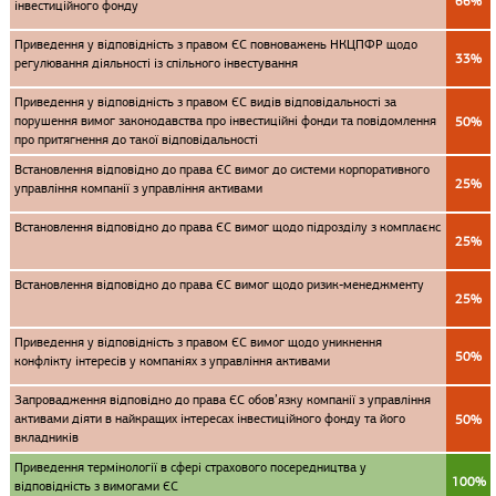
66%
інвестиційного фонду
Приведення у відповідність з правом ЄС повноважень НКЦПФР щодо
33%
регулювання діяльності із спільного інвестування
Приведення у відповідність з правом ЄС видів відповідальності за
порушення вимог законодавства про інвестиційні фонди та повідомлення
50%
про притягнення до такої відповідальності
Встановлення відповідно до права ЄС вимог до системи корпоративного
25%
управління компанії з управління активами
Встановлення відповідно до права ЄС вимог щодо підрозділу з комплаєнс
25%
Встановлення відповідно до права ЄС вимог щодо ризик-менеджменту
25%
Приведення у відповідність з правом ЄС вимог щодо уникнення
50%
конфлікту інтересів у компаніях з управління активами
Запровадження відповідно до права ЄС обов’язку компанії з управління
активами діяти в найкращих інтересах інвестиційного фонду та його
50%
вкладників
Приведення термінології в сфері страхового посередництва у
100%
відповідність з вимогами ЄС