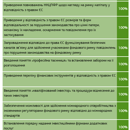
Приведення повноважень НКЦПФР щодо нагляду на ринку капіталу у
100%
відповідність з правом ЄС
Приведення у відповідність з правом ЄС розмірів та форм
відповідальності за порушення законодавства про цінні папери,
100%
механізму їх накладення, оскарження та повідомлення про їх
застосування
Запровадження відповідно до права ЄС функціонування безпечних
каналів зв’язку для здійснення учасниками фондового ринку повідомлень
100%
про порушення законодавства на фондовому ринку
Введення поняття «професійна таємниця» та встановлення заборони на її
100%
розголошення
Приведення переліку фінансових інструментів у відповідність з правом ЄС
100%
Введення поняття «кваліфікований інвестор» та процедури віднесення до
100%
таких інвесторів
Забезпечення можливості для здійснення міжнародного співробітництва з
іноземними регуляторами фондового ринку відповідно до міжнародних
100%
стандартів
Встановлення порядку надання інвестиційними фірмами додаткових
100%
послуг