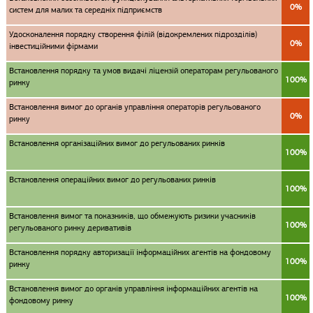
0%
систем для малих та середніх підприємств
Удосконалення порядку створення філій (відокремлених підрозділів)
0%
інвестиційними фірмами
Встановлення порядку та умов видачі ліцензій операторам регульованого
100%
ринку
Встановлення вимог до органів управління операторів регульованого
0%
ринку
Встановлення організаційних вимог до регульованих ринків
100%
Встановлення операційних вимог до регульованих ринків
100%
Встановлення вимог та показників, що обмежують ризики учасників
100%
регульованого ринку деривативів
Встановлення порядку авторизації інформаційних агентів на фондовому
100%
ринку
Встановлення вимог до органів управління інформаційних агентів на
100%
фондовому ринку