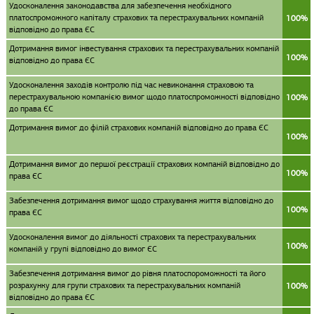
Удосконалення законодавства для забезпечення необхідного
платоспроможного капіталу страхових та перестрахувальних компаній
100%
відповідно до права ЄС
Дотримання вимог інвестування страхових та перестрахувальних компаній
100%
відповідно до права ЄС
Удосконалення заходів контролю під час невиконання страховою та
перестрахувальною компанією вимог щодо платоспроможності відповідно
100%
до права ЄС
Дотримання вимог до філій страхових компаній відповідно до права ЄС
100%
Дотримання вимог до першої реєстрації страхових компаній відповідно до
100%
права ЄС
Забезпечення дотримання вимог щодо страхування життя відповідно до
100%
права ЄС
Удосконалення вимог до діяльності страхових та перестрахувальних
100%
компаній у групі відповідно до вимог ЄС
Забезпечення дотримання вимог до рівня платоспороможності та його
розрахунку для групи страхових та перестрахувальних компаній
100%
відповідно до права ЄС