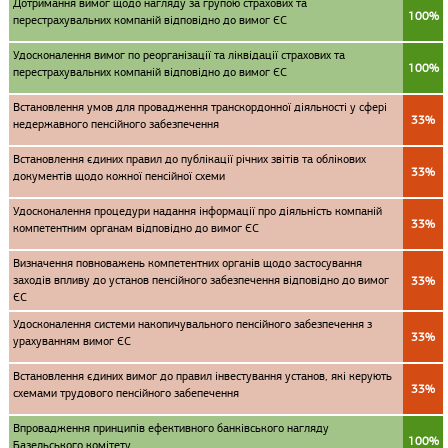
Дотримання вимог щодо нагляду за групою страхових та
100%
перестрахувальних компаній відповідно до вимог ЄС
Удосконалення вимог по реорганізації та ліквідації страхових та
100%
перестрахувальних компаній відповідно до вимог ЄС
Встановлення умов для провадження транскордонної діяльності у сфері
33%
недержавного пенсійного забезпечення
Встановлення єдиних правил до публікації річних звітів та облікових
33%
документів щодо кожної пенсійної схеми
Удосконалення процедури надання інформації про діяльність компаній
33%
компетентним органам відповідно до вимог ЄС
Визначення повноважень компетентних органів щодо застосування
заходів впливу до установ пенсійного забезпечення відповідно до вимог
33%
ЄС
Удосконалення системи накопичувального пенсійного забезпечення з
33%
урахуванням вимог ЄС
Встановлення єдиних вимог до правил інвестування установ, які керують
33%
схемами трудового пенсійного забепечення
Впровадження принципів ефективного банківського нагляду
100%
Базельського комітету