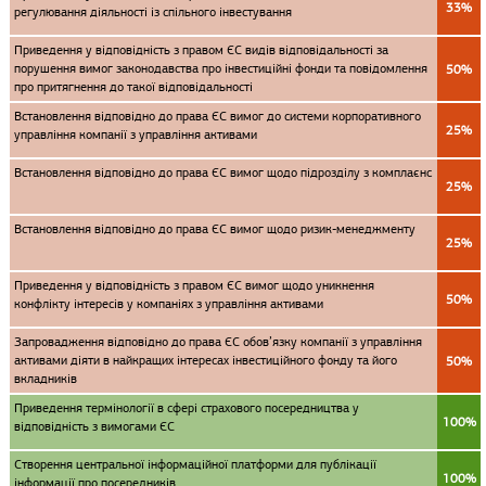
33%
регулювання діяльності із спільного інвестування
Приведення у відповідність з правом ЄС видів відповідальності за
порушення вимог законодавства про інвестиційні фонди та повідомлення
50%
про притягнення до такої відповідальності
Встановлення відповідно до права ЄС вимог до системи корпоративного
25%
управління компанії з управління активами
Встановлення відповідно до права ЄС вимог щодо підрозділу з комплаєнс
25%
Встановлення відповідно до права ЄС вимог щодо ризик-менеджменту
25%
Приведення у відповідність з правом ЄС вимог щодо уникнення
50%
конфлікту інтересів у компаніях з управління активами
Запровадження відповідно до права ЄС обов’язку компанії з управління
активами діяти в найкращих інтересах інвестиційного фонду та його
50%
вкладників
Приведення термінології в сфері страхового посередництва у
100%
відповідність з вимогами ЄС
Створення центральної інформаційної платформи для публікації
100%
інформації про посередників