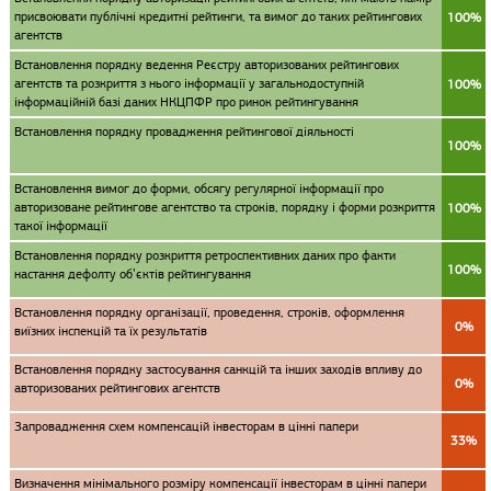
присвоювати публічні кредитні рейтинги, та вимог до таких рейтингових
100%
агентств
Встановлення порядку ведення Реєстру авторизованих рейтингових
агентств та розкриття з нього інформації у загальнодоступній
100%
інформаційній базі даних НКЦПФР про ринок рейтингування
Встановлення порядку провадження рейтингової діяльності
100%
Встановлення вимог до форми, обсягу регулярної інформації про
авторизоване рейтингове агентство та строків, порядку і форми розкриття
100%
такої інформації
Встановлення порядку розкриття ретроспективних даних про факти
100%
настання дефолту об’єктів рейтингування
Встановлення порядку організації, проведення, строків, оформлення
0%
виїзних інспекцій та їх результатів
Встановлення порядку застосування санкцій та інших заходів впливу до
0%
авторизованих рейтингових агентств
Запровадження схем компенсацій інвесторам в цінні папери
33%
Визначення мінімального розміру компенсації інвесторам в цінні папери