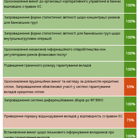
Удосконалення вимог до організації корпоративного управління в банках
100%
відповідно з правом ЄС
Запровадження форми статистичної звітності щодо концентрації ризиків
100%
для банківських груп
Запровадження форми статистичної звітності для банківських груп щодо
100%
внутрішньогрупових операцій
Удосконалення механізмів інформаційного співробітництва між
100%
регуляторами ринків фінансових послуг
Підвищення граничного розміру гарантування вкладів
100%
Удосконалення пруденційних вимог та нагляду за діяльністю кредитних
спілок. Запровадження обов'язкової участі у системі гарантування
33%
вкладів кредитних спілок
Запровадження системи диференційованих зборів до ФГВФО
100%
Приведення порядку відшкодування вкладів у відповідність із правом ЄС
75%
Встановлення вимог щодо письмового інформування вкладників про
100%
умови гарантування вкладів