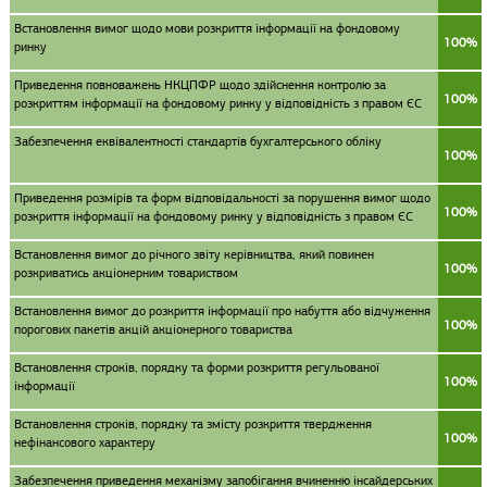
Встановлення вимог щодо мови розкриття інформації на фондовому
100%
ринку
Приведення повноважень НКЦПФР щодо здійснення контролю за
100%
розкриттям інформації на фондовому ринку у відповідність з правом ЄС
Забезпечення еквівалентності стандартів бухгалтерського обліку
100%
Приведення розмірів та форм відповідальності за порушення вимог щодо
100%
розкриття інформації на фондовому ринку у відповідність з правом ЄС
Встановлення вимог до річного звіту керівництва, який повинен
100%
розкриватись акціонерним товариством
Встановлення вимог до розкриття інформації про набуття або відчуження
100%
порогових пакетів акцій акціонерного товариства
Встановлення строків, порядку та форми розкриття регульованої
100%
інформації
Встановлення строків, порядку та змісту розкриття твердження
100%
нефінансового характеру
Забезпечення приведення механізму запобігання вчиненню інсайдерських