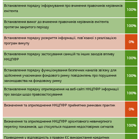
Встановлення порядку інформування про вчинення правочинів керівників
100%
емітента
Встановлення вимог до вчинення правочинів керівників емітента
100%
протягом закритого періоду
Встановлення порядку розкриття інформації, пов’язаної з реалізацією
0%
програм викупу
Встановлення порядку застосування санкцій та інших заходів впливу
100%
НКЦПФР
Встановлення порядку функціонування безпечних каналів зв'язку для
здійснення учасниками фондового ринку повідомлень про порушення
100%
законодавства на фондовому ринку
Встановлення порядку оприлюднення на веб-сайті НКЦПФР інформації
100%
про заходи щодо правозастосування
Визначення та оприлюднення НКЦПФР прийнятних ринкових практик
0%
Визначення та оприлюднення НКЦПФР орієнтовного невичерпного
100%
переліку показників, що стосуються подання недостовірних сигналів
Приведення у відповідність з правом ЄС використання кредитних