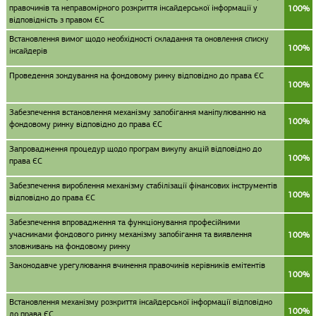
правочинів та неправомірного розкриття інсайдерської інформації у
100%
відповідність з правом ЄС
Встановлення вимог щодо необхідності складання та оновлення списку
100%
інсайдерів
Проведення зондування на фондовому ринку відповідно до права ЄС
100%
Забезпечення встановлення механізму запобігання маніпулюванню на
100%
фондовому ринку відповідно до права ЄС
Запровадження процедур щодо програм викупу акцій відповідно до
100%
права ЄС
Забезпечення вироблення механізму стабілізації фінансових інструментів
100%
відповідно до права ЄС
Забезпечення впровадження та функціонування професійними
учасниками фондового ринку механізму запобігання та виявлення
100%
зловживань на фондовому ринку
Законодавче урегулювання вчинення правочинів керівників емітентів
100%
Встановлення механізму розкриття інсайдерської інформації відповідно
100%
до права ЄС