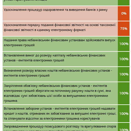
Удосконалення процедур оздоровлення та виведення банків з ринку
0%
Удосконалення порядку подання фінансової звітності на основі таксономії
75%
фінансової звітності в єдиному електронному форматі
Надання права небанківським фінансовим установам здійснювати випуск
100%
електронних грошей
Встановлення вимог до розміру капіталу небанківських фінансових
100%
установ - емітентів електронних грошей
Визначення розміру власних коштів небанківських фінансових установ -
100%
емітентів електронних грошей
Закріплення обов'язку небанківських фінансових установ - емітентів
електронних грошей зберігати на поточному рахунку кошти в сумі, яка
100%
відповідає сумі зобов'язань цієї особи за випущеними електронними
грошима
Встановлення заборони установ - емітентів електронних грошей надавати
кредит з коштів, отриманих як зобов'язання за випущені електронні гроші,
100%
та сплачувати відсотки за електронними грошима користувачів
Запровадження процедур позасудового розгляду та врегулювання спорів
100%