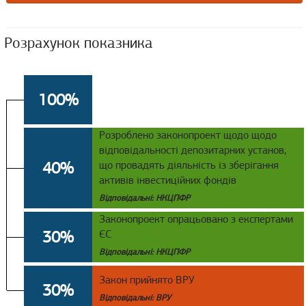
Розрахунок показника
100%
Розроблено законопроект щодо щодо
відповідальності депозитарних установ,
40%
що провадять діяльність із зберігання
активів інвестиційних фондів
Відповідальні: НКЦПФР
Законопроект опрацьовано з експертами
30%
ЄС
Відповідальні: НКЦПФР
Закон прийнято ВРУ
30%
Відповідальні: ВРУ