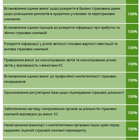
Встановлення єдиних вимог щодо розкриття в балансі страховика даних
щодо розміщення депозитів в кредитних установах та перестрахових
100%
компаніях
Встановлення єдиних підходів до розкриття інформації про прибутки та
100%
збитки страхових компаній
Розкриття інформації у річній звітності стосовно вартості інвестицій та
100%
активів страхових компаній
Приведення вимог до консолідованих звітів та консолідованих річних
100%
звітів у відповідність з вимогами ЄС
Встановлення єдиних вимог до професійної компетентності страхових
100%
посередників
Удосконалення регуляторної бази щодо ліцензування страхової діяльності
100%
Забезпечення нагляду контролюючих органів за діяльністю страхових
100%
компаній відповідно до вимог ЄС
Налагодження взаємодії з компетентними органами інших країн перед
100%
наданням ліцензій страховій компанії-нерезиденту