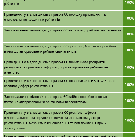
100%
рейтингів
Приведення у відповідність з правом ЄС порядку присвоєння та
100%
оприлюднення кредитних рейтингів
Запровадження відповідно до права ЄС авторизації рейтингових агентств
100%
Запровадження відповідно до права ЄС організаційних та операційних
100%
вимог до авторизованих рейтингових агентств
Приведення у відповідність з правом ЄС вимог щодо розкриття
регулярної та проміжної інформації про авторизоване рейтингове
100%
агентство
Приведення у відповідність з правом ЄС повноважень НКЦПФР щодо
100%
нагляду у сфері рейтингування
Запровадження відповідно до права ЄС здійснення обов’язкових
100%
платежів авторизованими рейтинговими агентствами
Приведення у відповідність з правом ЄС розмірів та форм
відповідальності за порушення вимог законодавства у сфері
100%
рейтингування, механізмів їх накладення та повідомлення про їх
застосування
Встановлення порядку авторизації рейтингових агентств, які мають намір