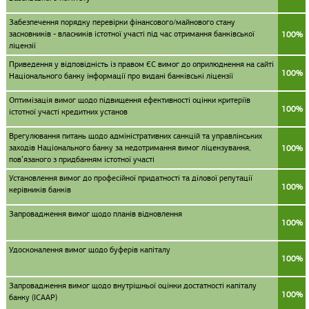
Забезпечення порядку перевірки фінансового/майнового стану
засновників - власників істотної участі під час отримання банківської
100%
ліцензії
Приведення у відповідність із правом ЄС вимог до оприлюднення на сайті
100%
Національного банку інформації про видані банківські ліцензії
Оптимізація вимог щодо підвищення ефективності оцінки критеріїв
100%
істотної участі кредитних установ
Врегулювання питань щодо адміністративних санкцій та управлінських
заходів Національного банку за недотримання вимог ліцензування,
100%
пов’язаного з придбанням істотної участі
Установлення вимог до професійної придатності та ділової репутації
100%
керівників банків
Запровадження вимог щодо планів відновлення
100%
Удосконалення вимог щодо буферів капіталу
100%
Запровадження вимог щодо внутрішньої оцінки достатності капіталу
100%
банку (ІСААР)