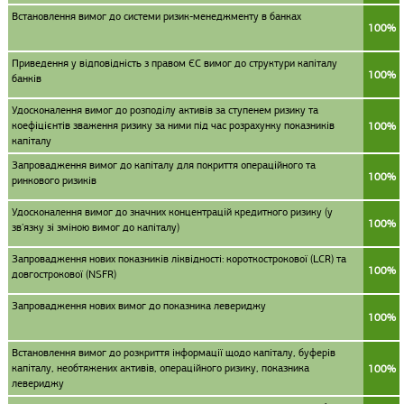
Встановлення вимог до системи ризик-менеджменту в банках
100%
Приведення у відповідність з правом ЄС вимог до структури капіталу
100%
банків
Удосконалення вимог до розподілу активів за ступенем ризику та
коефіцієнтів зваження ризику за ними під час розрахунку показників
100%
капіталу
Запровадження вимог до капіталу для покриття операційного та
100%
ринкового ризиків
Удосконалення вимог до значних концентрацій кредитного ризику (у
100%
зв'язку зі зміною вимог до капіталу)
Запровадження нових показників ліквідності: короткострокової (LCR) та
100%
довгострокової (NSFR)
Запровадження нових вимог до показника левериджу
100%
Встановлення вимог до розкриття інформації щодо капіталу, буферів
капіталу, необтяжених активів, операційного ризику, показника
100%
левериджу