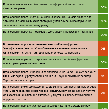
Встановлення організаційних вимог до інформаційних агентів на
100%
фондовому ринку
Встановлення порядку функціонування безпечних каналів зв'язку для
здійснення учасниками фондового ринку повідомлень про порушення
100%
законодавства на фондовому ринку
Встановлення переліку інформації, що становить професійну таємницю
100%
Встановлення порядку визначення інвестиційними фірмами
"кваліфікованих інвесторів" та обмежень на вчинення правочинів з
0%
фінансовими інструментами для некваліфікованих інвесторів
Встановлення порядку та строків подання інвестиційними фірмами та
100%
операторами ринку звітних даних
Встановлення порядку ведення та оприлюднення на офіційному веб-сайті
НКЦПФР переліку регульованих ринків, які функціонують на території
0%
України, та їх операторів
Встановлення вимог до правочинів, що вчиняються інвестиційною фірмою
у процесі провадження нею професійної діяльності на ринках капіталу та
0%
до інформації, яка повинна міститись у внутрішніх правилах виконання
доручень клієнтів
Встановлення порядку застосування санкцій та інших заходів впливу
100%