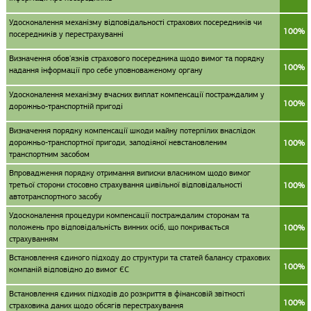
Удосконалення механізму відповідальності страхових посередників чи
100%
посередників у перестрахуванні
Визначення обов'язків страхового посередника щодо вимог та порядку
100%
надання інформації про себе уповноваженому органу
Удосконалення механізму вчасних виплат компенсації постраждалим у
100%
дорожньо-транспортній пригоді
Визначення порядку компенсації шкоди майну потерпілих внаслідок
дорожньо-транспортної пригоди, заподіяної невстановленим
100%
транспортним засобом
Впровадження порядку отримання виписки власником щодо вимог
третьої сторони стосовно страхування цивільної відповідальності
100%
автотранспортного засобу
Удосконалення процедури компенсації постраждалим сторонам та
положень про відповідальність винних осіб, що покривається
100%
страхуванням
Встановлення єдиного підходу до структури та статей балансу страхових
100%
компаній відповідно до вимог ЄС
Встановлення єдиних підходів до розкриття в фінансовій звітності
100%
страховика даних щодо обсягів перестрахування