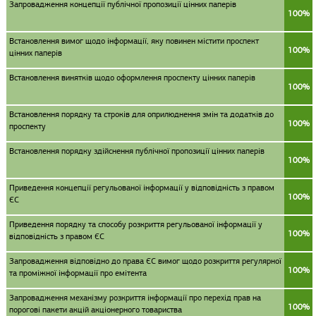
Запровадження концепції публічної пропозиції цінних паперів
100%
Встановлення вимог щодо інформації, яку повинен містити проспект
100%
цінних паперів
Встановлення винятків щодо оформлення проспекту цінних паперів
100%
Встановлення порядку та строків для оприлюднення змін та додатків до
100%
проспекту
Встановлення порядку здійснення публічної пропозиції цінних паперів
100%
Приведення концепції регульованої інформації у відповідність з правом
100%
ЄС
Приведення порядку та способу розкриття регульованої інформації у
100%
відповідність з правом ЄС
Запровадження відповідно до права ЄС вимог щодо розкриття регулярної
100%
та проміжної інформації про емітента
Запровадження механізму розкриття інформації про перехід прав на
100%
порогові пакети акцій акціонерного товариства