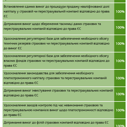
Встановлення єдиних вимог до процедури продажу кваліфікованої долі
капіталу у страховій чи перестрахувальній компанії відповідно до права
100%
ЄС
Дотримання вимог щодо збереження таємниці даних страхових та
100%
перестрахувальних компаній відповідно до права ЄС
Удосконалення регуляторної бази для забезпечення необхідного обсягу
технічних резервів страхових чи перестрахувальних компаній відповідно
100%
до вимог ЄС
Удосконалення регуляторної бази для забезпечення необхідного обсягу
власних фондів страхових чи перестрахувальних компаній відповідно до
100%
права ЄС
Удосконалення законодавства для забезпечення необхідного
платоспроможного капіталу страхових та перестрахувальних компаній
100%
відповідно до права ЄС
Дотримання вимог інвестування страхових та перестрахувальних компаній
100%
відповідно до права ЄС
Удосконалення заходів контролю під час невиконання страховою та
перестрахувальною компанією вимог щодо платоспроможності відповідно
100%
до права ЄС
Дотримання вимог до філій страхових компаній відповідно до права ЄС
100%