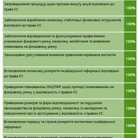
Запровадження процедур щодо програм викупу акцій відповідно до
100%
права ЄС
Забезпечення вироблення механізму стабілізації фінансових інструментів
100%
відповідно до права ЄС
Забезпечення впровадження та функціонування професійними
учасниками фондового ринку механізму запобігання та виявлення
100%
зловживань на фондовому ринку
Законодавче урегулювання вчинення правочинів керівників емітентів
100%
Встановлення механізму розкриття інсайдерської інформації відповідно
100%
до права ЄС
Приведення повноважень НКЦПФР щодо протидії зловживанням на
100%
фондовому ринку у відповідність з правом ЄС
Приведення розмірів та форм відповідальності за порушення
законодавства на фондовому ринку, механізму їх накладення та
100%
повідомлення про їх застосування у відповідність з правом ЄС
Встановлення порядку та строків розкриття емітентами інсайдерської
100%
інформації
Встановлення порядку складення, оновлення та надання регулятору