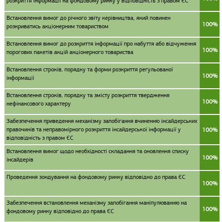
розкриття інформації на фондовому ринку у відповідність з правом ЄС
Встановлення вимог до річного звіту керівництва, який повинен
100%
розкриватись акціонерним товариством
Встановлення вимог до розкриття інформації про набуття або відчуження
100%
порогових пакетів акцій акціонерного товариства
Встановлення строків, порядку та форми розкриття регульованої
100%
інформації
Встановлення строків, порядку та змісту розкриття твердження
100%
нефінансового характеру
Забезпечення приведення механізму запобігання вчиненню інсайдерських
правочинів та неправомірного розкриття інсайдерської інформації у
100%
відповідність з правом ЄС
Встановлення вимог щодо необхідності складання та оновлення списку
100%
інсайдерів
Проведення зондування на фондовому ринку відповідно до права ЄС
100%
Забезпечення встановлення механізму запобігання маніпулюванню на
100%
фондовому ринку відповідно до права ЄС