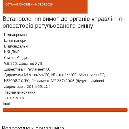
ОСТАННЄ ОНОВЛЕННЯ: 03.03.2026
Встановлення вимог до органів управління
операторів регульованого ринку
Піднапрямок:
Цінні папери
Відповідальні:
НКЦПФР
Стаття Угоди:
V.6.133, Додаток XVII
Директива / Регламент ЄС:
Директиви №2004/39/ЄС; №2006/73/ЄС; №2006/31/ЄС;
№2008/10/ЄС; Регламент №1287/2006 (будуть замінені
Директивою 2014/65/ЄС )
Термін виконання:
31.12.2019
Інші
Розрахунок показника