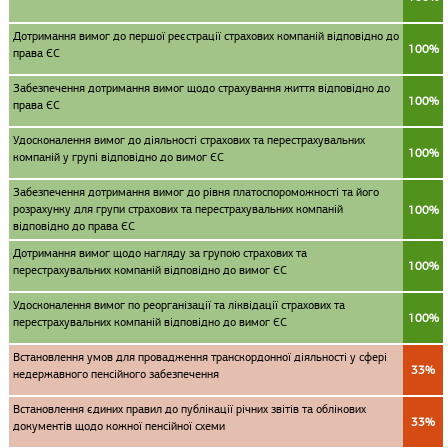
Дотримання вимог до першої реєстрації страхових компаній відповідно до
100%
права ЄС
Забезпечення дотримання вимог щодо страхування життя відповідно до
100%
права ЄС
Удосконалення вимог до діяльності страхових та перестрахувальних
100%
компаній у групі відповідно до вимог ЄС
Забезпечення дотримання вимог до рівня платоспороможності та його
розрахунку для групи страхових та перестрахувальних компаній
100%
відповідно до права ЄС
Дотримання вимог щодо нагляду за групою страхових та
100%
перестрахувальних компаній відповідно до вимог ЄС
Удосконалення вимог по реорганізації та ліквідації страхових та
100%
перестрахувальних компаній відповідно до вимог ЄС
Встановлення умов для провадження транскордонної діяльності у сфері
33%
недержавного пенсійного забезпечення
Встановлення єдиних правил до публікації річних звітів та облікових
33%
документів щодо кожної пенсійної схеми