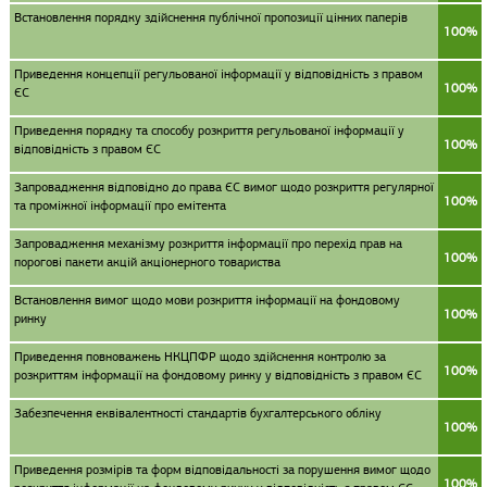
Встановлення порядку здійснення публічної пропозиції цінних паперів
100%
Приведення концепції регульованої інформації у відповідність з правом
100%
ЄС
Приведення порядку та способу розкриття регульованої інформації у
100%
відповідність з правом ЄС
Запровадження відповідно до права ЄС вимог щодо розкриття регулярної
100%
та проміжної інформації про емітента
Запровадження механізму розкриття інформації про перехід прав на
100%
порогові пакети акцій акціонерного товариства
Встановлення вимог щодо мови розкриття інформації на фондовому
100%
ринку
Приведення повноважень НКЦПФР щодо здійснення контролю за
100%
розкриттям інформації на фондовому ринку у відповідність з правом ЄС
Забезпечення еквівалентності стандартів бухгалтерського обліку
100%
Приведення розмірів та форм відповідальності за порушення вимог щодо
100%