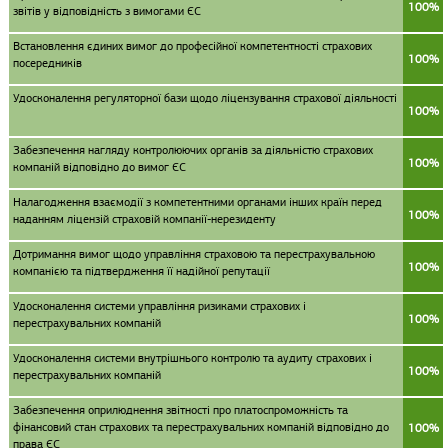
100%
звітів у відповідність з вимогами ЄС
Встановлення єдиних вимог до професійної компетентності страхових
100%
посередників
Удосконалення регуляторної бази щодо ліцензування страхової діяльності
100%
Забезпечення нагляду контролюючих органів за діяльністю страхових
100%
компаній відповідно до вимог ЄС
Налагодження взаємодії з компетентними органами інших країн перед
100%
наданням ліцензій страховій компанії-нерезиденту
Дотримання вимог щодо управління страховою та перестрахувальною
100%
компанією та підтвердження її надійної репутації
Удосконалення системи управління ризиками страхових і
100%
перестрахувальних компаній
Удосконалення системи внутрішнього контролю та аудиту страхових і
100%
перестрахувальних компаній
Забезпечення оприлюднення звітності про платоспроможність та
фінансовий стан страхових та перестрахувальних компаній відповідно до
100%
права ЄС