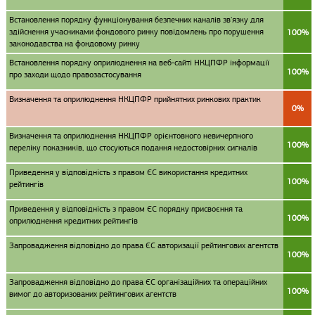
Встановлення порядку функціонування безпечних каналів зв'язку для
здійснення учасниками фондового ринку повідомлень про порушення
100%
законодавства на фондовому ринку
Встановлення порядку оприлюднення на веб-сайті НКЦПФР інформації
100%
про заходи щодо правозастосування
Визначення та оприлюднення НКЦПФР прийнятних ринкових практик
0%
Визначення та оприлюднення НКЦПФР орієнтовного невичерпного
100%
переліку показників, що стосуються подання недостовірних сигналів
Приведення у відповідність з правом ЄС використання кредитних
100%
рейтингів
Приведення у відповідність з правом ЄС порядку присвоєння та
100%
оприлюднення кредитних рейтингів
Запровадження відповідно до права ЄС авторизації рейтингових агентств
100%
Запровадження відповідно до права ЄС організаційних та операційних
100%
вимог до авторизованих рейтингових агентств