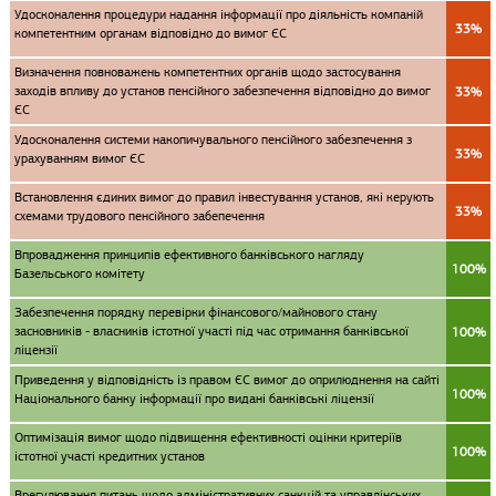
Удосконалення процедури надання інформації про діяльність компаній
33%
компетентним органам відповідно до вимог ЄС
Визначення повноважень компетентних органів щодо застосування
заходів впливу до установ пенсійного забезпечення відповідно до вимог
33%
ЄС
Удосконалення системи накопичувального пенсійного забезпечення з
33%
урахуванням вимог ЄС
Встановлення єдиних вимог до правил інвестування установ, які керують
33%
схемами трудового пенсійного забепечення
Впровадження принципів ефективного банківського нагляду
100%
Базельського комітету
Забезпечення порядку перевірки фінансового/майнового стану
засновників - власників істотної участі під час отримання банківської
100%
ліцензії
Приведення у відповідність із правом ЄС вимог до оприлюднення на сайті
100%
Національного банку інформації про видані банківські ліцензії
Оптимізація вимог щодо підвищення ефективності оцінки критеріїв
100%
істотної участі кредитних установ
Врегулювання питань щодо адміністративних санкцій та управлінських