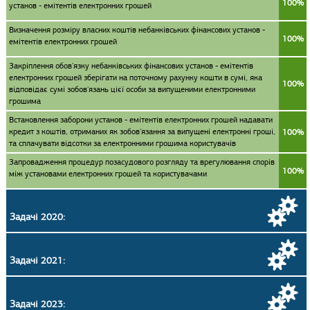
100%
установ - емітентів електронних грошей
Визначення розміру власних коштів небанківських фінансових установ -
100%
емітентів електронних грошей
Закріплення обов'язку небанківських фінансових установ - емітентів
електронних грошей зберігати на поточному рахунку кошти в сумі, яка
100%
відповідає сумі зобов'язань цієї особи за випущеними електронними
грошима
Встановлення заборони установ - емітентів електронних грошей надавати
кредит з коштів, отриманих як зобов'язання за випущені електронні гроші,
100%
та сплачувати відсотки за електронними грошима користувачів
Запровадження процедур позасудового розгляду та врегулювання спорів
100%
між установами електронних грошей та користувачами
Задачі 2020:
Задачі 2021:
Задачі 2023: