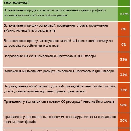
такої інформації
Встановлення порядку розкриття ретроспективних даних про факти
100%
настання дефолту об’єктів рейтингування
Встановлення порядку організації, проведення, строків, оформлення
0%
виїзних інспекцій та їх результатів
Встановлення порядку застосування санкцій та інших заходів впливу до
0%
авторизованих рейтингових агентств
Запровадження схем компенсацій інвесторам в цінні папери
33%
Визначення мінімального розміру компенсації інвесторам в цінні папери
33%
Запровадження обов'язковості для осіб, які надають інвестиційні послуги,
33%
участі у схемах компенсації інвесторам в цінні папери
Приведення у відповідність з правом ЄС реєстрації інвестиційних фондів
50%
Приведення у відповідність з правом ЄС процедури злиття та приєднання
50%
інвестиційних фондів