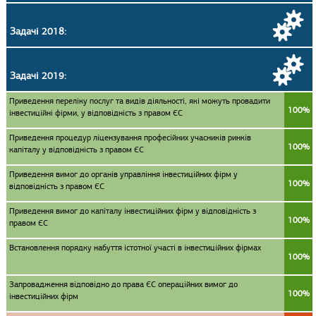
Задачі 2018:
Задачі 2019:
Приведення переліку послуг та видів діяльності, які можуть провадити
100%
інвестиційні фірми, у відповідність з правом ЄС
Приведення процедур ліцензування професійних учасників ринків
100%
капіталу у відповідність з правом ЄС
Приведення вимог до органів управління інвестиційних фірм у
100%
відповідність з правом ЄС
Приведення вимог до капіталу інвестиційних фірм у відповідність з
100%
правом ЄС
Встановлення порядку набуття істотної участі в інвестиційних фірмах
100%
Запровадження відповідно до права ЄС операційних вимог до
100%
інвестиційних фірм