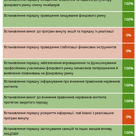
100%
фондового ринку списку інсайдерів
Встановлення порядку проведення зондування фондового ринку
100%
Встановлення вимог до програм викупу акцій та порядку їх реалізації
0%
Встановлення порядку проведення стабілізації фінансових інструментів
0%
Встановлення порядку забезпечення впровадження та функціонування
професійними учасниками фондового ринку механізмів попередження й
100%
виявлення зловживань на фондовому ринку
Встановлення порядку інформування про вчинення правочинів керівників
100%
емітента
Встановлення вимог до вчинення правочинів керівників емітента
100%
протягом закритого періоду
Встановлення порядку розкриття інформації, пов’язаної з реалізацією
0%
програм викупу
Встановлення порядку застосування санкцій та інших заходів впливу
100%
НКЦПФР