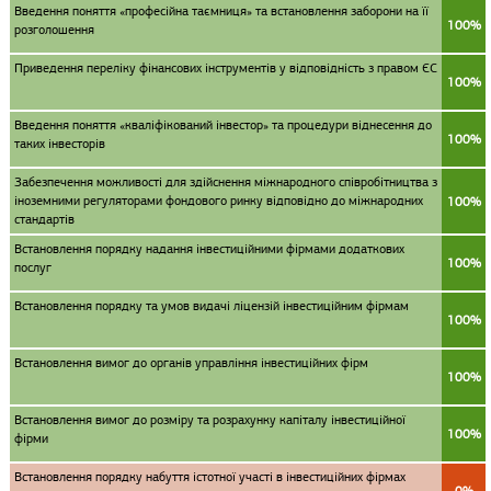
Введення поняття «професійна таємниця» та встановлення заборони на її
100%
розголошення
Приведення переліку фінансових інструментів у відповідність з правом ЄС
100%
Введення поняття «кваліфікований інвестор» та процедури віднесення до
100%
таких інвесторів
Забезпечення можливості для здійснення міжнародного співробітництва з
іноземними регуляторами фондового ринку відповідно до міжнародних
100%
стандартів
Встановлення порядку надання інвестиційними фірмами додаткових
100%
послуг
Встановлення порядку та умов видачі ліцензій інвестиційним фірмам
100%
Встановлення вимог до органів управління інвестиційних фірм
100%
Встановлення вимог до розміру та розрахунку капіталу інвестиційної
100%
фірми
Встановлення порядку набуття істотної участі в інвестиційних фірмах