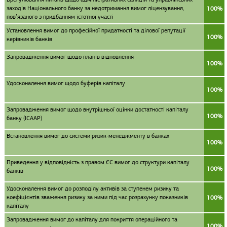
заходів Національного банку за недотримання вимог ліцензування,
100%
пов’язаного з придбанням істотної участі
Установлення вимог до професійної придатності та ділової репутації
100%
керівників банків
Запровадження вимог щодо планів відновлення
100%
Удосконалення вимог щодо буферів капіталу
100%
Запровадження вимог щодо внутрішньої оцінки достатності капіталу
100%
банку (ІСААР)
Встановлення вимог до системи ризик-менеджменту в банках
100%
Приведення у відповідність з правом ЄС вимог до структури капіталу
100%
банків
Удосконалення вимог до розподілу активів за ступенем ризику та
коефіцієнтів зваження ризику за ними під час розрахунку показників
100%
капіталу
Запровадження вимог до капіталу для покриття операційного та
100%