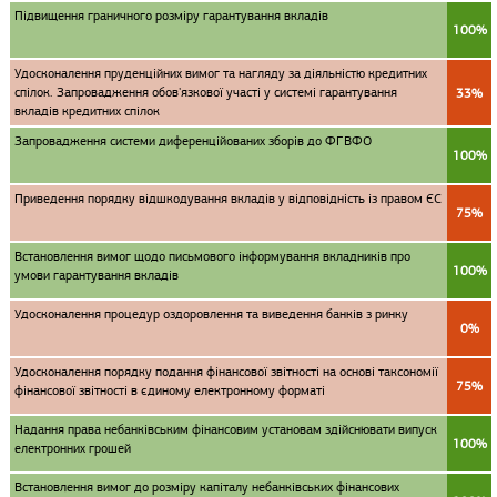
Підвищення граничного розміру гарантування вкладів
100%
Удосконалення пруденційних вимог та нагляду за діяльністю кредитних
спілок. Запровадження обов'язкової участі у системі гарантування
33%
вкладів кредитних спілок
Запровадження системи диференційованих зборів до ФГВФО
100%
Приведення порядку відшкодування вкладів у відповідність із правом ЄС
75%
Встановлення вимог щодо письмового інформування вкладників про
100%
умови гарантування вкладів
Удосконалення процедур оздоровлення та виведення банків з ринку
0%
Удосконалення порядку подання фінансової звітності на основі таксономії
75%
фінансової звітності в єдиному електронному форматі
Надання права небанківським фінансовим установам здійснювати випуск
100%
електронних грошей
Встановлення вимог до розміру капіталу небанківських фінансових