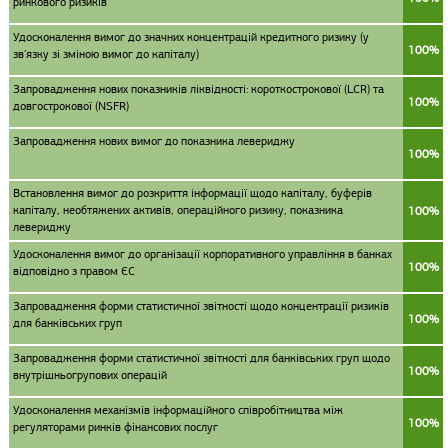
ринкового ризиків
Удосконалення вимог до значних концентрацій кредитного ризику (у
100%
зв'язку зі зміною вимог до капіталу)
Запровадження нових показників ліквідності: короткострокової (LCR) та
100%
довгострокової (NSFR)
Запровадження нових вимог до показника левериджу
100%
Встановлення вимог до розкриття інформації щодо капіталу, буферів
капіталу, необтяжених активів, операційного ризику, показника
100%
левериджу
Удосконалення вимог до організації корпоративного управління в банках
100%
відповідно з правом ЄС
Запровадження форми статистичної звітності щодо концентрації ризиків
100%
для банківських груп
Запровадження форми статистичної звітності для банківських груп щодо
100%
внутрішньогрупових операцій
Удосконалення механізмів інформаційного співробітництва між
100%
регуляторами ринків фінансових послуг