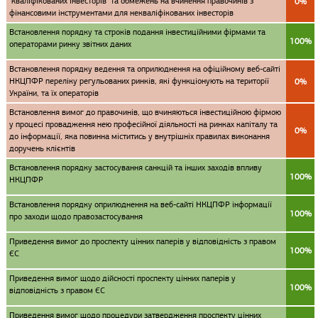
"кваліфікованих інвесторів" та обмежень на вчинення правочинів з
0%
фінансовими інструментами для некваліфікованих інвесторів
Встановлення порядку та строків подання інвестиційними фірмами та
100%
операторами ринку звітних даних
Встановлення порядку ведення та оприлюднення на офіційному веб-сайті
НКЦПФР переліку регульованих ринків, які функціонують на території
0%
України, та їх операторів
Встановлення вимог до правочинів, що вчиняються інвестиційною фірмою
у процесі провадження нею професійної діяльності на ринках капіталу та
0%
до інформації, яка повинна міститись у внутрішніх правилах виконання
доручень клієнтів
Встановлення порядку застосування санкцій та інших заходів впливу
100%
НКЦПФР
Встановлення порядку оприлюднення на веб-сайті НКЦПФР інформації
100%
про заходи щодо правозастосування
Приведення вимог до проспекту цінних паперів у відповідність з правом
100%
ЄС
Приведення вимог щодо дійсності проспекту цінних паперів у
100%
відповідність з правом ЄС
Приведення вимог щодо процедури затвердження проспекту цінних