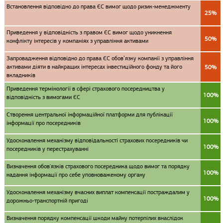
Встановлення відповідно до права ЄС вимог щодо ризик-менеджменту
25%
Приведення у відповідність з правом ЄС вимог щодо уникнення
50%
конфлікту інтересів у компаніях з управління активами
Запровадження відповідно до права ЄС обов’язку компанії з управління
активами діяти в найкращих інтересах інвестиційного фонду та його
50%
вкладників
Приведення термінології в сфері страхового посередництва у
100%
відповідність з вимогами ЄС
Створення центральної інформаційної платформи для публікації
100%
інформації про посередників
Удосконалення механізму відповідальності страхових посередників чи
100%
посередників у перестрахуванні
Визначення обов'язків страхового посередника щодо вимог та порядку
100%
надання інформації про себе уповноваженому органу
Удосконалення механізму вчасних виплат компенсації постраждалим у
100%
дорожньо-транспортній пригоді
Визначення порядку компенсації шкоди майну потерпілих внаслідок