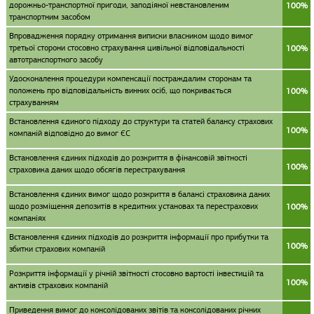
дорожньо-транспортної пригоди, заподіяної невстановленим
100%
транспортним засобом
Впровадження порядку отримання виписки власником щодо вимог
третьої сторони стосовно страхування цивільної відповідальності
100%
автотранспортного засобу
Удосконалення процедури компенсації постраждалим сторонам та
положень про відповідальність винних осіб, що покривається
100%
страхуванням
Встановлення єдиного підходу до структури та статей балансу страхових
100%
компаній відповідно до вимог ЄС
Встановлення єдиних підходів до розкриття в фінансовій звітності
100%
страховика даних щодо обсягів перестрахування
Встановлення єдиних вимог щодо розкриття в балансі страховика даних
щодо розміщення депозитів в кредитних установах та перестрахових
100%
компаніях
Встановлення єдиних підходів до розкриття інформації про прибутки та
100%
збитки страхових компаній
Розкриття інформації у річній звітності стосовно вартості інвестицій та
100%
активів страхових компаній
Приведення вимог до консолідованих звітів та консолідованих річних