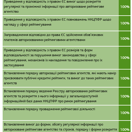
Приведення у відповідність з правом ЄС вимог щодо розкриття
регулярної та проміжної інформації про авторизоване рейтингове
100%
агентство
Приведення у відповідність з правом ЄС повноважень НКЦПФР щодо
100%
нагляду у сфері рейтингування
Запровадження відповідно до права ЄС здійснення обов’язкових
100%
платежів авторизованими рейтинговими агентствами
Приведення у відповідність з правом ЄС розмірів та форм
відповідальності за порушення вимог законодавства у сфері
100%
рейтингування, механізмів їх накладення та повідомлення про їх
застосування
Встановлення порядку авторизації рейтингових агентств, які мають намір
присвоювати публічні кредитні рейтинги, та вимог до таких рейтингових
100%
агентств
Встановлення порядку ведення Реєстру авторизованих рейтингових
агентств та розкриття з нього інформації у загальнодоступній
100%
інформаційній базі даних НКЦПФР про ринок рейтингування
Встановлення порядку провадження рейтингової діяльності
100%
Встановлення вимог до форми, обсягу регулярної інформації про
авторизоване рейтингове агентство та строків, порядку і форми розкриття
100%