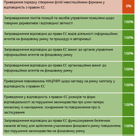
Приведення порядку створення філій інвестиційними фірмами у
0%
відповідність з правом ЄС
Запровадження лімітів позицій та засобів управління позиціями щодо
100%
товарних деривативів і відповідної звітності
Запровадження відповідно до права ЄС видів діяльності інформаційних
100%
агентів на фондовому ринку та процедур їх авторизації
Запровадження відповідно до права ЄС вимог до органів управління
100%
інформаційних агентів на фондовому ринку
Запровадження відповідно до права ЄС організаційних вимог до
100%
інформаційних агентів на фондовому ринку
Приведення повноважень НКЦПФР щодо нагляду на ринку капіталу у
100%
відповідність з правом ЄС
Приведення у відповідність з правом ЄС розмірів та форм
відповідальності за порушення законодавства про цінні папери,
100%
механізму їх накладення, оскарження та повідомлення про їх
застосування
Запровадження відповідно до права ЄС функціонування безпечних
каналів зв’язку для здійснення учасниками фондового ринку повідомлень
100%
про порушення законодавства на фондовому ринку