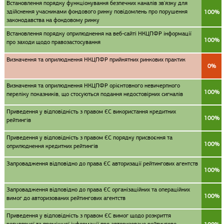
Встановлення порядку функціонування безпечних каналів зв'язку для
здійснення учасниками фондового ринку повідомлень про порушення
100%
законодавства на фондовому ринку
Встановлення порядку оприлюднення на веб-сайті НКЦПФР інформації
100%
про заходи щодо правозастосування
Визначення та оприлюднення НКЦПФР прийнятних ринкових практик
0%
Визначення та оприлюднення НКЦПФР орієнтовного невичерпного
100%
переліку показників, що стосуються подання недостовірних сигналів
Приведення у відповідність з правом ЄС використання кредитних
100%
рейтингів
Приведення у відповідність з правом ЄС порядку присвоєння та
100%
оприлюднення кредитних рейтингів
Запровадження відповідно до права ЄС авторизації рейтингових агентств
100%
Запровадження відповідно до права ЄС організаційних та операційних
100%
вимог до авторизованих рейтингових агентств
Приведення у відповідність з правом ЄС вимог щодо розкриття