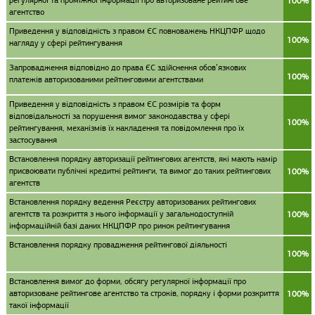
регулярної та проміжної інформації про авторизоване рейтингове
100%
агентство
Приведення у відповідність з правом ЄС повноважень НКЦПФР щодо
100%
нагляду у сфері рейтингування
Запровадження відповідно до права ЄС здійснення обов’язкових
100%
платежів авторизованими рейтинговими агентствами
Приведення у відповідність з правом ЄС розмірів та форм
відповідальності за порушення вимог законодавства у сфері
100%
рейтингування, механізмів їх накладення та повідомлення про їх
застосування
Встановлення порядку авторизації рейтингових агентств, які мають намір
присвоювати публічні кредитні рейтинги, та вимог до таких рейтингових
100%
агентств
Встановлення порядку ведення Реєстру авторизованих рейтингових
агентств та розкриття з нього інформації у загальнодоступній
100%
інформаційній базі даних НКЦПФР про ринок рейтингування
Встановлення порядку провадження рейтингової діяльності
100%
Встановлення вимог до форми, обсягу регулярної інформації про
авторизоване рейтингове агентство та строків, порядку і форми розкриття
100%
такої інформації