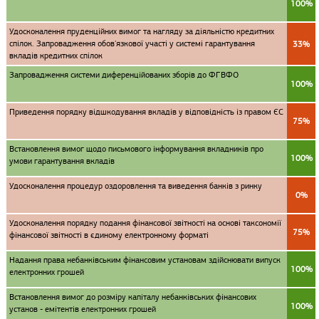
100%
Удосконалення пруденційних вимог та нагляду за діяльністю кредитних
спілок. Запровадження обов'язкової участі у системі гарантування
33%
вкладів кредитних спілок
Запровадження системи диференційованих зборів до ФГВФО
100%
Приведення порядку відшкодування вкладів у відповідність із правом ЄС
75%
Встановлення вимог щодо письмового інформування вкладників про
100%
умови гарантування вкладів
Удосконалення процедур оздоровлення та виведення банків з ринку
0%
Удосконалення порядку подання фінансової звітності на основі таксономії
75%
фінансової звітності в єдиному електронному форматі
Надання права небанківським фінансовим установам здійснювати випуск
100%
електронних грошей
Встановлення вимог до розміру капіталу небанківських фінансових
100%
установ - емітентів електронних грошей