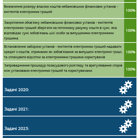
Визначення розміру власних коштів небанківських фінансових установ -
100%
емітентів електронних грошей
Закріплення обов'язку небанківських фінансових установ - емітентів
електронних грошей зберігати на поточному рахунку кошти в сумі, яка
100%
відповідає сумі зобов'язань цієї особи за випущеними електронними
грошима
Встановлення заборони установ - емітентів електронних грошей надавати
кредит з коштів, отриманих як зобов'язання за випущені електронні гроші,
100%
та сплачувати відсотки за електронними грошима користувачів
Запровадження процедур позасудового розгляду та врегулювання спорів
100%
між установами електронних грошей та користувачами
Задачі 2020:
Задачі 2021:
Задачі 2023: