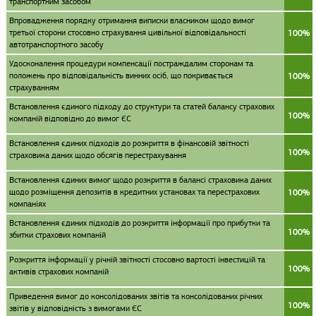
транспортним засобом
Впровадження порядку отримання виписки власником щодо вимог
третьої сторони стосовно страхування цивільної відповідальності
100%
автотранспортного засобу
Удосконалення процедури компенсації постраждалим сторонам та
положень про відповідальність винних осіб, що покривається
100%
страхуванням
Встановлення єдиного підходу до структури та статей балансу страхових
100%
компаній відповідно до вимог ЄС
Встановлення єдиних підходів до розкриття в фінансовій звітності
100%
страховика даних щодо обсягів перестрахування
Встановлення єдиних вимог щодо розкриття в балансі страховика даних
щодо розміщення депозитів в кредитних установах та перестрахових
100%
компаніях
Встановлення єдиних підходів до розкриття інформації про прибутки та
100%
збитки страхових компаній
Розкриття інформації у річній звітності стосовно вартості інвестицій та
100%
активів страхових компаній
Приведення вимог до консолідованих звітів та консолідованих річних
100%
звітів у відповідність з вимогами ЄС