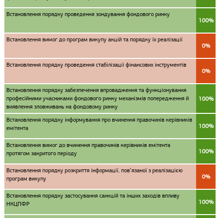
Встановлення порядку проведення зондування фондового ринку
100%
Встановлення вимог до програм викупу акцій та порядку їх реалізації
0%
Встановлення порядку проведення стабілізації фінансових інструментів
0%
Встановлення порядку забезпечення впровадження та функціонування
професійними учасниками фондового ринку механізмів попередження й
100%
виявлення зловживань на фондовому ринку
Встановлення порядку інформування про вчинення правочинів керівників
100%
емітента
Встановлення вимог до вчинення правочинів керівників емітента
100%
протягом закритого періоду
Встановлення порядку розкриття інформації, пов’язаної з реалізацією
0%
програм викупу
Встановлення порядку застосування санкцій та інших заходів впливу
100%
НКЦПФР