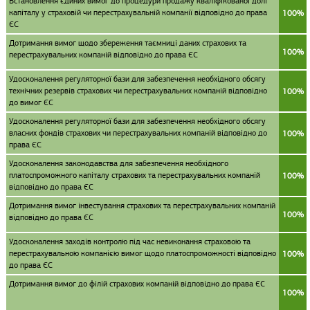
Встановлення єдиних вимог до процедури продажу кваліфікованої долі
капіталу у страховій чи перестрахувальній компанії відповідно до права
100%
ЄС
Дотримання вимог щодо збереження таємниці даних страхових та
100%
перестрахувальних компаній відповідно до права ЄС
Удосконалення регуляторної бази для забезпечення необхідного обсягу
технічних резервів страхових чи перестрахувальних компаній відповідно
100%
до вимог ЄС
Удосконалення регуляторної бази для забезпечення необхідного обсягу
власних фондів страхових чи перестрахувальних компаній відповідно до
100%
права ЄС
Удосконалення законодавства для забезпечення необхідного
платоспроможного капіталу страхових та перестрахувальних компаній
100%
відповідно до права ЄС
Дотримання вимог інвестування страхових та перестрахувальних компаній
100%
відповідно до права ЄС
Удосконалення заходів контролю під час невиконання страховою та
перестрахувальною компанією вимог щодо платоспроможності відповідно
100%
до права ЄС
Дотримання вимог до філій страхових компаній відповідно до права ЄС
100%