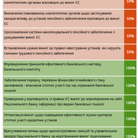
33%
компетентним органам відповідно до вимог ЄС
Визначення повноважень компетентних органів щодо застосування
заходів впливу до установ пенсійного забезпечення відповідно до вимог
33%
ЄС
Удосконалення системи накопичувального пенсійного забезпечення з
33%
урахуванням вимог ЄС
Встановлення єдиних вимог до правил інвестування установ, які керують
33%
схемами трудового пенсійного забепечення
Впровадження принципів ефективного банківського нагляду
100%
Базельського комітету
Забезпечення порядку перевірки фінансового/майнового стану
засновників - власників істотної участі під час отримання банківської
100%
ліцензії
Приведення у відповідність із правом ЄС вимог до оприлюднення на сайті
100%
Національного банку інформації про видані банківські ліцензії
Оптимізація вимог щодо підвищення ефективності оцінки критеріїв
100%
істотної участі кредитних установ
Врегулювання питань щодо адміністративних санкцій та управлінських
заходів Національного банку за недотримання вимог ліцензування,
100%