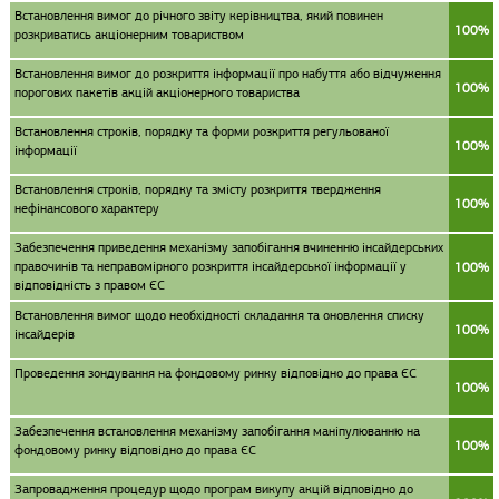
Встановлення вимог до річного звіту керівництва, який повинен
100%
розкриватись акціонерним товариством
Встановлення вимог до розкриття інформації про набуття або відчуження
100%
порогових пакетів акцій акціонерного товариства
Встановлення строків, порядку та форми розкриття регульованої
100%
інформації
Встановлення строків, порядку та змісту розкриття твердження
100%
нефінансового характеру
Забезпечення приведення механізму запобігання вчиненню інсайдерських
правочинів та неправомірного розкриття інсайдерської інформації у
100%
відповідність з правом ЄС
Встановлення вимог щодо необхідності складання та оновлення списку
100%
інсайдерів
Проведення зондування на фондовому ринку відповідно до права ЄС
100%
Забезпечення встановлення механізму запобігання маніпулюванню на
100%
фондовому ринку відповідно до права ЄС
Запровадження процедур щодо програм викупу акцій відповідно до