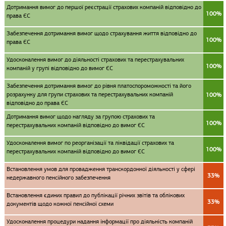
Дотримання вимог до першої реєстрації страхових компаній відповідно до
100%
права ЄС
Забезпечення дотримання вимог щодо страхування життя відповідно до
100%
права ЄС
Удосконалення вимог до діяльності страхових та перестрахувальних
100%
компаній у групі відповідно до вимог ЄС
Забезпечення дотримання вимог до рівня платоспороможності та його
розрахунку для групи страхових та перестрахувальних компаній
100%
відповідно до права ЄС
Дотримання вимог щодо нагляду за групою страхових та
100%
перестрахувальних компаній відповідно до вимог ЄС
Удосконалення вимог по реорганізації та ліквідації страхових та
100%
перестрахувальних компаній відповідно до вимог ЄС
Встановлення умов для провадження транскордонної діяльності у сфері
33%
недержавного пенсійного забезпечення
Встановлення єдиних правил до публікації річних звітів та облікових
33%
документів щодо кожної пенсійної схеми
Удосконалення процедури надання інформації про діяльність компаній