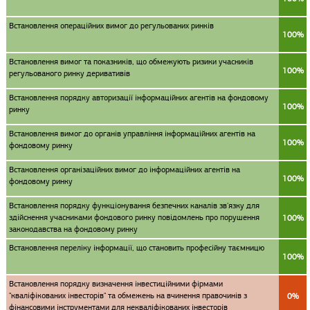
Встановлення операційних вимог до регульованих ринків
100%
Встановлення вимог та показників, що обмежують ризики учасників
100%
регульованого ринку деривативів
Встановлення порядку авторизації інформаційних агентів на фондовому
100%
ринку
Встановлення вимог до органів управління інформаційних агентів на
100%
фондовому ринку
Встановлення організаційних вимог до інформаційних агентів на
100%
фондовому ринку
Встановлення порядку функціонування безпечних каналів зв'язку для
здійснення учасниками фондового ринку повідомлень про порушення
100%
законодавства на фондовому ринку
Встановлення переліку інформації, що становить професійну таємницю
100%
Встановлення порядку визначення інвестиційними фірмами
"кваліфікованих інвесторів" та обмежень на вчинення правочинів з
0%
фінансовими інструментами для некваліфікованих інвесторів