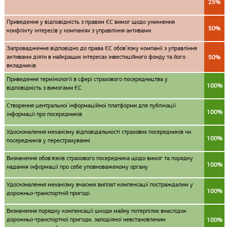
25%
Приведення у відповідність з правом ЄС вимог щодо уникнення
50%
конфлікту інтересів у компаніях з управління активами
Запровадження відповідно до права ЄС обов’язку компанії з управління
активами діяти в найкращих інтересах інвестиційного фонду та його
50%
вкладників
Приведення термінології в сфері страхового посередництва у
100%
відповідність з вимогами ЄС
Створення центральної інформаційної платформи для публікації
100%
інформації про посередників
Удосконалення механізму відповідальності страхових посередників чи
100%
посередників у перестрахуванні
Визначення обов'язків страхового посередника щодо вимог та порядку
100%
надання інформації про себе уповноваженому органу
Удосконалення механізму вчасних виплат компенсації постраждалим у
100%
дорожньо-транспортній пригоді
Визначення порядку компенсації шкоди майну потерпілих внаслідок
дорожньо-транспортної пригоди, заподіяної невстановленим
100%