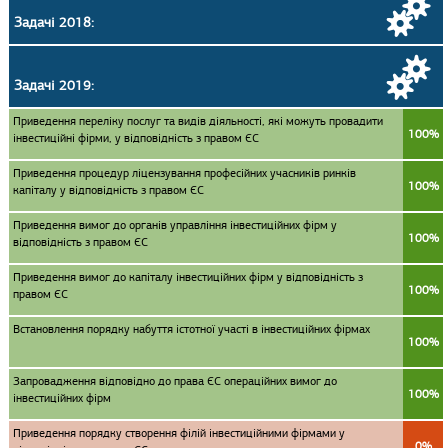
Задачі 2018:
Задачі 2019:
Приведення переліку послуг та видів діяльності, які можуть провадити
100%
інвестиційні фірми, у відповідність з правом ЄС
Приведення процедур ліцензування професійних учасників ринків
100%
капіталу у відповідність з правом ЄС
Приведення вимог до органів управління інвестиційних фірм у
100%
відповідність з правом ЄС
Приведення вимог до капіталу інвестиційних фірм у відповідність з
100%
правом ЄС
Встановлення порядку набуття істотної участі в інвестиційних фірмах
100%
Запровадження відповідно до права ЄС операційних вимог до
100%
інвестиційних фірм
Приведення порядку створення філій інвестиційними фірмами у
0%