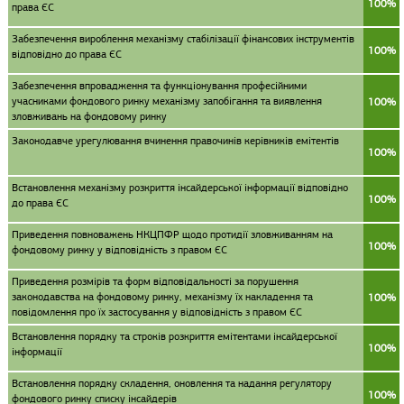
100%
права ЄС
Забезпечення вироблення механізму стабілізації фінансових інструментів
100%
відповідно до права ЄС
Забезпечення впровадження та функціонування професійними
учасниками фондового ринку механізму запобігання та виявлення
100%
зловживань на фондовому ринку
Законодавче урегулювання вчинення правочинів керівників емітентів
100%
Встановлення механізму розкриття інсайдерської інформації відповідно
100%
до права ЄС
Приведення повноважень НКЦПФР щодо протидії зловживанням на
100%
фондовому ринку у відповідність з правом ЄС
Приведення розмірів та форм відповідальності за порушення
законодавства на фондовому ринку, механізму їх накладення та
100%
повідомлення про їх застосування у відповідність з правом ЄС
Встановлення порядку та строків розкриття емітентами інсайдерської
100%
інформації
Встановлення порядку складення, оновлення та надання регулятору
100%
фондового ринку списку інсайдерів