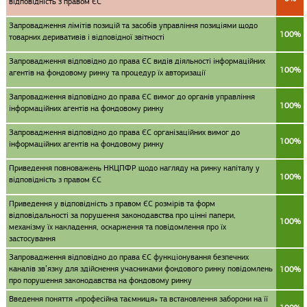
відповідність з правом ЄС
Запровадження лімітів позицій та засобів управління позиціями щодо
100%
товарних деривативів і відповідної звітності
Запровадження відповідно до права ЄС видів діяльності інформаційних
100%
агентів на фондовому ринку та процедур їх авторизації
Запровадження відповідно до права ЄС вимог до органів управління
100%
інформаційних агентів на фондовому ринку
Запровадження відповідно до права ЄС організаційних вимог до
100%
інформаційних агентів на фондовому ринку
Приведення повноважень НКЦПФР щодо нагляду на ринку капіталу у
100%
відповідність з правом ЄС
Приведення у відповідність з правом ЄС розмірів та форм
відповідальності за порушення законодавства про цінні папери,
100%
механізму їх накладення, оскарження та повідомлення про їх
застосування
Запровадження відповідно до права ЄС функціонування безпечних
каналів зв’язку для здійснення учасниками фондового ринку повідомлень
100%
про порушення законодавства на фондовому ринку
Введення поняття «професійна таємниця» та встановлення заборони на її