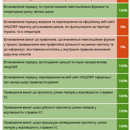
Встановлення порядку та строків подання інвестиційними фірмами та
100%
операторами ринку звітних даних
Встановлення порядку ведення та оприлюднення на офіційному веб-сайті
НКЦПФР переліку регульованих ринків, які функціонують на території
0%
України, та їх операторів
Встановлення вимог до правочинів, що вчиняються інвестиційною фірмою
у процесі провадження нею професійної діяльності на ринках капіталу та
0%
до інформації, яка повинна міститись у внутрішніх правилах виконання
доручень клієнтів
Встановлення порядку застосування санкцій та інших заходів впливу
100%
НКЦПФР
Встановлення порядку оприлюднення на веб-сайті НКЦПФР інформації
100%
про заходи щодо правозастосування
Приведення вимог до проспекту цінних паперів у відповідність з правом
100%
ЄС
Приведення вимог щодо дійсності проспекту цінних паперів у
100%
відповідність з правом ЄС
Приведення вимог щодо процедури затвердження проспекту цінних
100%
паперів у відповідність з правом ЄС