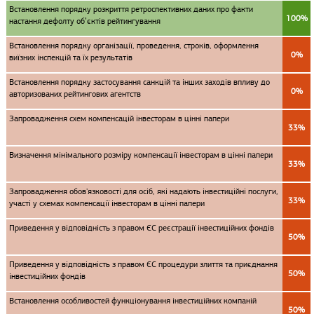
Встановлення порядку розкриття ретроспективних даних про факти
100%
настання дефолту об’єктів рейтингування
Встановлення порядку організації, проведення, строків, оформлення
0%
виїзних інспекцій та їх результатів
Встановлення порядку застосування санкцій та інших заходів впливу до
0%
авторизованих рейтингових агентств
Запровадження схем компенсацій інвесторам в цінні папери
33%
Визначення мінімального розміру компенсації інвесторам в цінні папери
33%
Запровадження обов'язковості для осіб, які надають інвестиційні послуги,
33%
участі у схемах компенсації інвесторам в цінні папери
Приведення у відповідність з правом ЄС реєстрації інвестиційних фондів
50%
Приведення у відповідність з правом ЄС процедури злиття та приєднання
50%
інвестиційних фондів
Встановлення особливостей функціонування інвестиційних компаній
50%