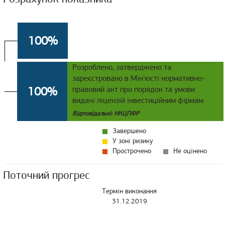
100%
Розроблено, затверджено та
зареєстровано в Мін'юсті нормативно-
100%
правовий акт про порядок та умови
видачі ліцензій інвестиційним фірмам
Відповідальні: НКЦПФР
Завершено
У зоні ризику
Прострочено
Не оцінено
Поточний прогрес
Термін виконання
31.12.2019