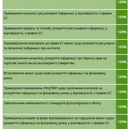
100%
Приведення концепції регульованої інформації у відповідність з правом
100%
ЄС
Приведення порядку та способу розкриття регульованої інформації у
100%
відповідність з правом ЄС
Запровадження відповідно до права ЄС вимог щодо розкриття регулярної
100%
та проміжної інформації про емітента
Запровадження механізму розкриття інформації про перехід прав на
100%
порогові пакети акцій акціонерного товариства
Встановлення вимог щодо мови розкриття інформації на фондовому
100%
ринку
Приведення повноважень НКЦПФР щодо здійснення контролю за
100%
розкриттям інформації на фондовому ринку у відповідність з правом ЄС
Забезпечення еквівалентності стандартів бухгалтерського обліку
100%
Приведення розмірів та форм відповідальності за порушення вимог щодо
100%
розкриття інформації на фондовому ринку у відповідність з правом ЄС