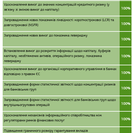
Удосконалення вимог до значних концентрацій кредитного ризику (у
100%
зв'язку зі зміною вимог до капіталу)
Запровадження нових показників ліквідності: короткострокової (LCR) та
100%
довгострокової (NSFR)
Запровадження нових вимог до показника левериджу
100%
Встановлення вимог до розкриття інформації щодо капіталу, буферів
капіталу, необтяжених активів, операційного ризику, показника
100%
левериджу
Удосконалення вимог до організації корпоративного управління в банках
100%
відповідно з правом ЄС
Запровадження форми статистичної звітності щодо концентрації ризиків
100%
для банківських груп
Запровадження форми статистичної звітності для банківських груп щодо
100%
внутрішньогрупових операцій
Удосконалення механізмів інформаційного співробітництва між
100%
регуляторами ринків фінансових послуг
Підвищення граничного розміру гарантування вкладів