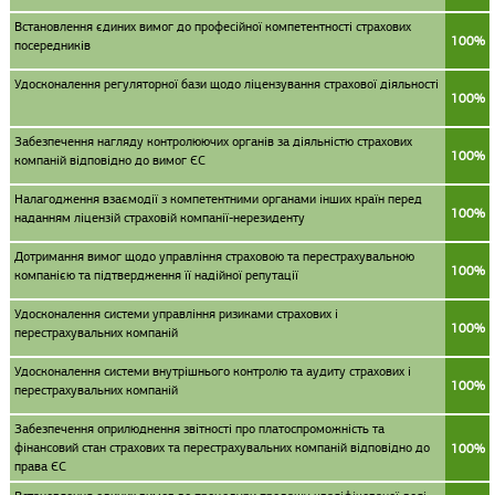
Встановлення єдиних вимог до професійної компетентності страхових
100%
посередників
Удосконалення регуляторної бази щодо ліцензування страхової діяльності
100%
Забезпечення нагляду контролюючих органів за діяльністю страхових
100%
компаній відповідно до вимог ЄС
Налагодження взаємодії з компетентними органами інших країн перед
100%
наданням ліцензій страховій компанії-нерезиденту
Дотримання вимог щодо управління страховою та перестрахувальною
100%
компанією та підтвердження її надійної репутації
Удосконалення системи управління ризиками страхових і
100%
перестрахувальних компаній
Удосконалення системи внутрішнього контролю та аудиту страхових і
100%
перестрахувальних компаній
Забезпечення оприлюднення звітності про платоспроможність та
фінансовий стан страхових та перестрахувальних компаній відповідно до
100%
права ЄС