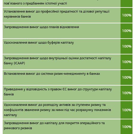
пов’язаного з придбанням істотної участі
Установлення вимог до професійної придатності та ділової репутації
100%
керівників банків
Запровадження вимог щодо планів відновлення
100%
Удосконалення вимог щодо буферів капіталу
100%
Запровадження вимог щодо внутрішньої оцінки достатності капіталу
100%
банку (ІСААР)
Встановлення вимог до системи ризик-менеджменту в банках
100%
Приведення у відповідність з правом ЄС вимог до структури капіталу
100%
банків
Удосконалення вимог до розподілу активів за ступенем ризику та
коефіцієнтів зваження ризику за ними під час розрахунку показників
100%
капіталу
Запровадження вимог до капіталу для покриття операційного та
100%
ринкового ризиків