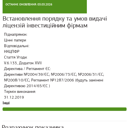
ОСТАННЄ ОНОВЛЕННЯ: 03.03.2026
Встановлення порядку та умов видачі
ліцензій інвестиційним фірмам
Піднапрямок:
Цінні папери
Відповідальні:
НКЦПФР
Стаття Угоди:
V.6.133, Додаток XVII
Директива / Регламент ЄС:
Директиви №2004/39/ЄС; №2006/73/ЄС; №2006/31/ЄС;
№2008/10/ЄС; Регламент №1287/2006 (будуть замінені
Директивою 2014/65/ЄС )
Термін виконання:
31.12.2019
Інші
Розрахунок показника