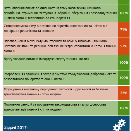
Встановлення вимог до діяльності (в тому числі технічних) щодо
придбання, отримання, тестування, обробки, зберігання і розподілу тканин
100%
і клітин людини відповідно до стандартів ЄС
Створення механізму відстеження переміщення тканин та клітин від
71%
донора до реципієнта та навпаки
Впровадження механізму моніторингу та обміну інформацією щодо
негативних явищ та реакцій, пов'язаних із трансплантацією клітин і тканин
57%
людини
Врегулювання питання імпорту/експорту тканин і клітин
100%
Розроблення і здійснення заходів з метою стимулювання добровільного та
100%
безоплатного донорства тканин і клітин
Формування механізму періодичної звітності щодо якості та безпеки
33%
трансплантації тканин і клітин людини
Посилення санкцій за порушення законодавства в галузі донорства і
100%
трансплантації тканин і клітин людини
Задачі 2017: