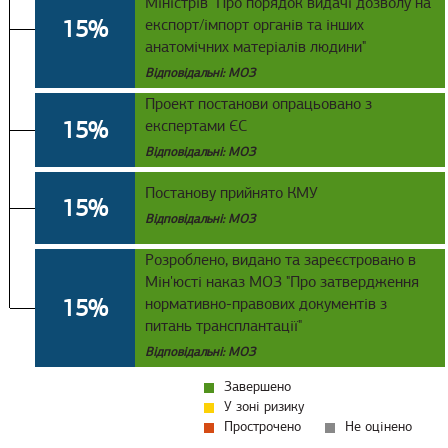
Міністрів "Про порядок видачі дозволу на
15%
експорт/імпорт органів та інших
анатомічних матеріалів людини"
Відповідальні: МОЗ
Проект постанови опрацьовано з
15%
експертами ЄС
Відповідальні: МОЗ
Постанову прийнято КМУ
15%
Відповідальні: МОЗ
Розроблено, видано та зареєстровано в
Мін'юсті наказ МОЗ "Про затвердження
15%
нормативно-правових документів з
питань трансплантації"
Відповідальні: МОЗ
Завершено
У зоні ризику
Прострочено
Не оцінено