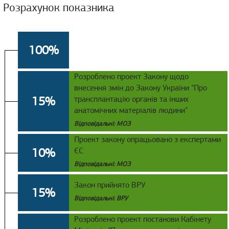
Розрахунок показника
100%
Розроблено проект Закону щодо
внесення змін до Закону України “Про
15%
трансплантацію органів та інших
анатомічних матеріалів людини”
Відповідальні: МОЗ
Проект закону опрацьовано з експертами
10%
ЄС
Відповідальні: МОЗ
Закон прийнято ВРУ
15%
Відповідальні: ВРУ
Розроблено проект постанови Кабінету