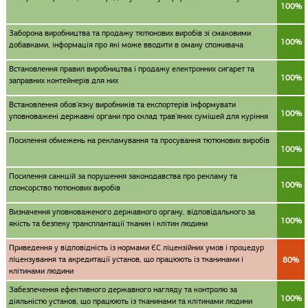
100%
Заборона виробництва та продажу тютюнових виробів зі смаковими
100%
добавками, інформація про які може вводити в оману споживача
Встановлення правил виробництва і продажу електронних сигарет та
100%
заправних контейнерів для них
Встановлення обов'язку виробників та експортерів інформувати
100%
уповноважені державні органи про склад трав'яних сумішей для куріння
Посилення обмежень на рекламування та просування тютюнових виробів
100%
Посилення санкцій за порушення законодавства про рекламу та
100%
спонсорство тютюнових виробів
Визначення уповноваженого державного органу, відповідального за
100%
якість та безпеку трансплантації тканин і клітин людини
Приведення у відповідність із нормами ЄС ліцензійних умов і процедур
ліцензування та акредитації установ, що працюють із тканинами і
80%
клітинами людини
Забезпечення ефективного державного нагляду та контролю за
100%
діяльністю установ, що працюють із тканинами та клітинами людини