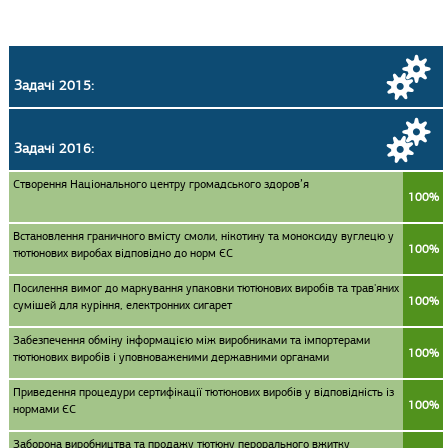
Задачі 2015:
Задачі 2016:
Створення Національного центру громадського здоров’я
100%
Встановлення граничного вмісту смоли, нікотину та моноксиду вуглецю у
100%
тютюнових виробах відповідно до норм ЄС
Посилення вимог до маркування упаковки тютюнових виробів та трав'яних
100%
сумішей для куріння, електронних сигарет
Забезпечення обміну інформацією між виробниками та імпортерами
100%
тютюнових виробів і уповноваженими державними органами
Приведення процедури сертифікації тютюнових виробів у відповідність із
100%
нормами ЄС
Заборона виробництва та продажу тютюну перорального вжитку