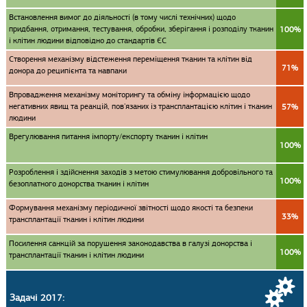
Встановлення вимог до діяльності (в тому числі технічних) щодо
придбання, отримання, тестування, обробки, зберігання і розподілу тканин
100%
і клітин людини відповідно до стандартів ЄС
Створення механізму відстеження переміщення тканин та клітин від
71%
донора до реципієнта та навпаки
Впровадження механізму моніторингу та обміну інформацією щодо
негативних явищ та реакцій, пов'язаних із трансплантацією клітин і тканин
57%
людини
Врегулювання питання імпорту/експорту тканин і клітин
100%
Розроблення і здійснення заходів з метою стимулювання добровільного та
100%
безоплатного донорства тканин і клітин
Формування механізму періодичної звітності щодо якості та безпеки
33%
трансплантації тканин і клітин людини
Посилення санкцій за порушення законодавства в галузі донорства і
100%
трансплантації тканин і клітин людини
Задачі 2017: