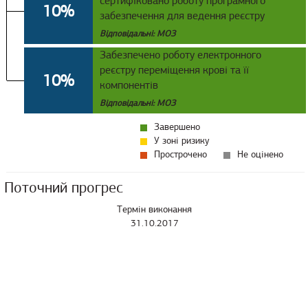
сертифіковано роботу програмного
10%
забезпечення для ведення реєстру
Відповідальні: МОЗ
Забезпечено роботу електронного
реєстру переміщення крові та її
10%
компонентів
Відповідальні: МОЗ
Завершено
У зоні ризику
Прострочено
Не оцінено
Поточний прогрес
Термін виконання
31.10.2017