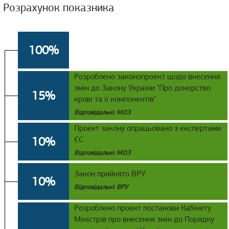
Розрахунок показника
100%
Розроблено законопроект щодо внесення
змін до Закону України "Про донорство
15%
крові та її компонентів"
Відповідальні: МОЗ
Проект закону опрацьовано з експертами
10%
ЄС
Відповідальні: МОЗ
Закон прийнято ВРУ
10%
Відповідальні: ВРУ
Розроблено проект постанови Кабінету
Міністрів про внесення змін до Порядку