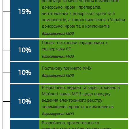
реалізації за межі України компонентів
донорської крові і препаратів,
15%
виготовлених з донорської крові та її
компонентів, а також вивезення з України
донорської крові та її компонентів
Відповідальні: МОЗ
Проект постанови опрацьовано з
10%
експертами ЄС
Відповідальні: МОЗ
Постанову прийнято КМУ
10%
Відповідальні: МОЗ
Розроблено, видано та зареєстровано в
Мін'юсті наказ МОЗ щодо порядку
10%
ведення електронного реєстру
переміщення крові та її компонентів
Відповідальні: МОЗ
Розроблено, протестовано та