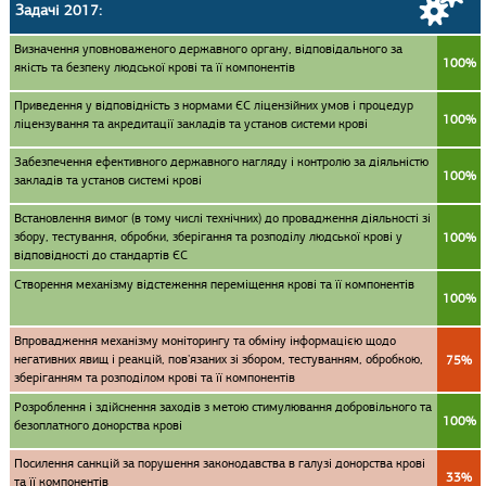
Задачі 2017:
Визначення уповноваженого державного органу, відповідального за
100%
якість та безпеку людської крові та її компонентів
Приведення у відповідність з нормами ЄС ліцензійних умов і процедур
100%
ліцензування та акредитації закладів та установ системи крові
Забезпечення ефективного державного нагляду і контролю за діяльністю
100%
закладів та установ системі крові
Встановлення вимог (в тому числі технічних) до провадження діяльності зі
збору, тестування, обробки, зберігання та розподілу людської крові у
100%
відповідності до стандартів ЄС
Створення механізму відстеження переміщення крові та її компонентів
100%
Впровадження механізму моніторингу та обміну інформацією щодо
негативних явищ і реакцій, пов'язаних зі збором, тестуванням, обробкою,
75%
зберіганням та розподілом крові та її компонентів
Розроблення і здійснення заходів з метою стимулювання добровільного та
100%
безоплатного донорства крові
Посилення санкцій за порушення законодавства в галузі донорства крові
33%
та її компонентів