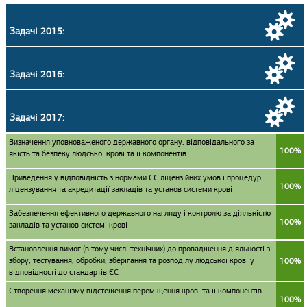
Задачі 2015:
Задачі 2016:
Задачі 2017:
Визначення уповноваженого державного органу, відповідального за
100%
якість та безпеку людської крові та її компонентів
Приведення у відповідність з нормами ЄС ліцензійних умов і процедур
100%
ліцензування та акредитації закладів та установ системи крові
Забезпечення ефективного державного нагляду і контролю за діяльністю
100%
закладів та установ системі крові
Встановлення вимог (в тому числі технічних) до провадження діяльності зі
збору, тестування, обробки, зберігання та розподілу людської крові у
100%
відповідності до стандартів ЄС
Створення механізму відстеження переміщення крові та її компонентів
100%