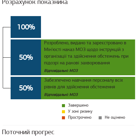
Розрахунок показника
100%
Розроблено, видано та зареєстровано в
Мін'юсті наказ МОЗ щодо інструкцій з
50%
організації та здійснення обстежень при
підозрі на ракові захворювання
Відповідальні: МОЗ
Забезпечено навчання персоналу всіх
50%
рівнів для здійснення обстеження
Відповідальні: МОЗ
Завершено
У зоні ризику
Прострочено
Не оцінено
Поточний прогрес