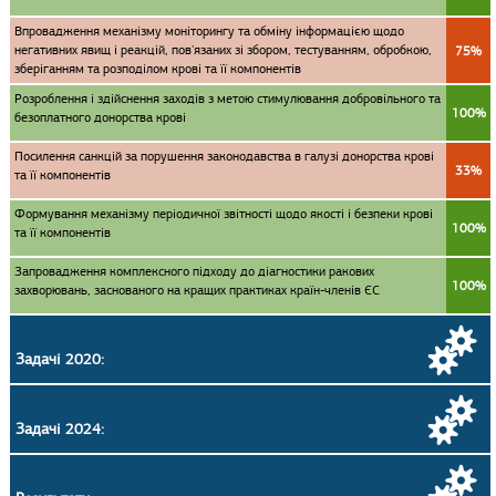
Впровадження механізму моніторингу та обміну інформацією щодо
негативних явищ і реакцій, пов'язаних зі збором, тестуванням, обробкою,
75%
зберіганням та розподілом крові та її компонентів
Розроблення і здійснення заходів з метою стимулювання добровільного та
100%
безоплатного донорства крові
Посилення санкцій за порушення законодавства в галузі донорства крові
33%
та її компонентів
Формування механізму періодичної звітності щодо якості і безпеки крові
100%
та її компонентів
Запровадження комплексного підходу до діагностики ракових
100%
захворювань, заснованого на кращих практиках країн-членів ЄС
Задачі 2020:
Задачі 2024: