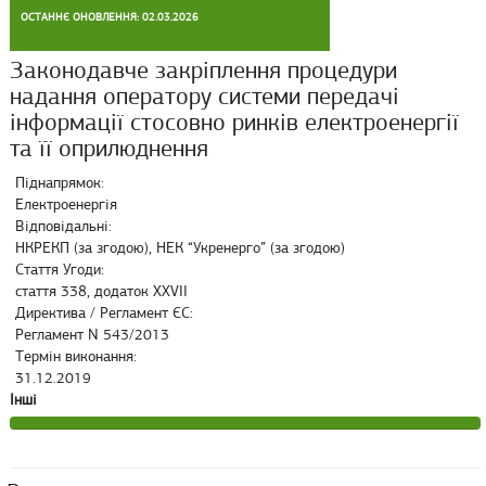
ОСТАННЄ ОНОВЛЕННЯ: 02.03.2026
Законодавче закріплення процедури
надання оператору системи передачі
інформації стосовно ринків електроенергії
та її оприлюднення
Піднапрямок:
Електроенергія
Відповідальні:
НКРЕКП (за згодою), НЕК “Укренерго” (за згодою)
Стаття Угоди:
стаття 338, додаток XXVII
Директива / Регламент ЄС:
Регламент N 543/2013
Термін виконання:
31.12.2019
Інші