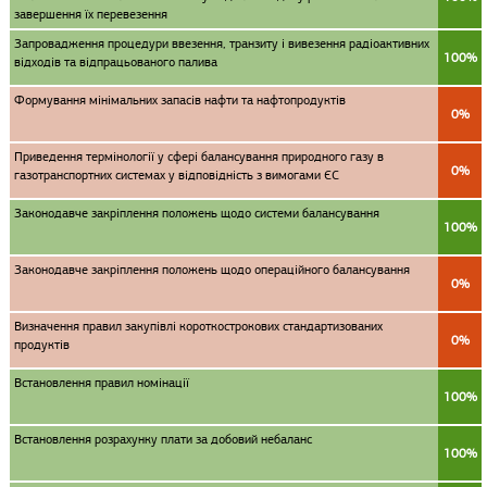
завершення їх перевезення
Запровадження процедури ввезення, транзиту і вивезення радіоактивних
100%
відходів та відпрацьованого палива
Формування мінімальних запасів нафти та нафтопродуктів
0%
Приведення термінології у сфері балансування природного газу в
0%
газотранспортних системах у відповідність з вимогами ЄС
Законодавче закріплення положень щодо системи балансування
100%
Законодавче закріплення положень щодо операційного балансування
0%
Визначення правил закупівлі короткострокових стандартизованих
0%
продуктів
Встановлення правил номінації
100%
Встановлення розрахунку плати за добовий небаланс
100%