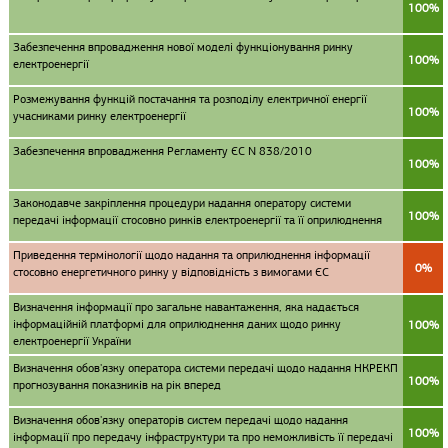
100%
Забезпечення впровадження нової моделі функціонування ринку
100%
електроенергії
Розмежування функцій постачання та розподілу електричної енергії
100%
учасниками ринку електроенергії
Забезпечення впровадження Регламенту ЄС N 838/2010
100%
Законодавче закріплення процедури надання оператору системи
100%
передачі інформації стосовно ринків електроенергії та її оприлюднення
Приведення термінології щодо надання та оприлюднення інформації
0%
стосовно енергетичного ринку у відповідність з вимогами ЄС
Визначення інформації про загальне навантаження, яка надається
інформаційній платформі для оприлюднення даних щодо ринку
100%
електроенергії України
Визначення обов'язку оператора системи передачі щодо надання НКРЕКП
100%
прогнозування показників на рік вперед
Визначення обов'язку операторів систем передачі щодо надання
100%
інформації про передачу інфраструктури та про неможливість її передачі