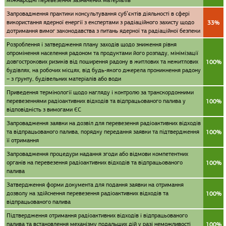
міжнародні перевезення зазначених матеріалів
Запровадження практики консультування суб’єктів діяльності в сфері
використання ядерної енергії з експертами з радіаційного захисту щодо
33%
дотримання вимог законодавства з питань ядерної та радіаційної безпеки
Розроблення і затвердження плану заходів щодо зниження рівня
опромінення населення радоном та продуктами його розпаду, мінімізації
довгострокових ризиків від поширення радону в житлових та нежитлових
100%
будівлях, на робочих місцях, від будь-якого джерела проникнення радону
– з ґрунту, будівельних матеріалів або води
Приведення термінології щодо нагляду і контролю за транскордонними
перевезеннями радіоактивних відходів та відпрацьованого палива у
100%
відповідність з вимогами ЄС
Запровадження заявки на дозвіл для перевезення радіоактивних відходів
та відпрацьованого палива, порядку передання заявки та підтвердження
100%
її отримання
Запровадження процедури надання згоди або відмови компетентних
органів на перевезення радіоактивних відходів та відпрацьованого
100%
палива
Затвердження форми документа для подання заявки на отримання
дозволу на здійснення перевезення радіоактивних відходів та
100%
відпрацьованого палива
Підтвердження отримання радіоактивних відходів і відпрацьованого
палива та встановлення механізму подальших дій у разі неможливості
100%