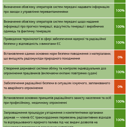
Визначення обов'язку операторів систем передачі надавати інформацію
100%
про заходи з управління перевантаженнями
Визначення обов'язку операторів систем передачі щодо надання
інформації про прогноз генерації, відсутність генерації і виробничих
100%
одиниць та фактичну генерацію
Приведення термінології в сфері забезпечення ядерної та радіаційної
100%
безпеки у відповідність з вимогами ЄС
Встановлення єдиних основних норм безпеки поводження з матеріалами,
0%
що вміщують радіонукліди природного походження
Створення державної системи обліку та контролю індивідуальних доз
100%
опромінення працівників (включаючи екіпажі повітряних суден)
Забезпечення радіаційної безпеки в ситуаціях існуючого, запланованого
0%
та аварійного опромінення
Встановлення основних принципів радіаційного захисту населення та осіб
100%
при професійному, медичному опроміненні
Запровадження процедури узгодження з компетентними органами
держав — членів ЄС транскордонних перевезень радіоактивних відходів
100%
та відпрацьованого ядерного палива під час видачі дозволів на