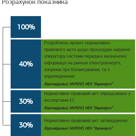
Розрахунок показника
100%
Розроблено проект нормативно-
правового акта щодо процедури надання
оператору системи передачі визначеної
40%
інформації на ринках електроенергії,
зокрема про балансування, та її
оприлюднення
Відповідальні: НКРЕКП, НЕК “Укренерго”
Нормативно-правовий акт опрацьовано з
30%
експертами ЄС
Відповідальні: НКРЕКП, НЕК “Укренерго”
Нормативно-правовий акт затверджено
30%
Відповідальні: НКРЕКП, НЕК “Укренерго”