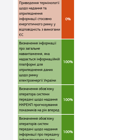
Приведення термінології
щодо надання та
оприлюднення
інформації стосовно
0%
енергетичного ринку у
відповідність з вимогами
ЄС
Визначення інформації
про загальне
навантаження, яка
надається інформаційній
100%
платформі для
оприлюднення даних
щодо ринку
електроенергії України
Визначення обов'язку
оператора системи
передачі щодо надання
100%
НКРЕКП прогнозування
показників на рік вперед
Визначення обов'язку
операторів систем
передачі щодо надання
100%
інформації про передачу
інфраструктури та про