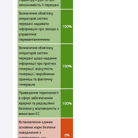
неможливість її передачі
Визначення обов'язку
операторів систем
передачі надавати
100%
інформацію про заходи з
управління
перевантаженнями
Визначення обов'язку
операторів систем
передачі щодо надання
інформації про прогноз
100%
генерації, відсутність
генерації і виробничих
одиниць та фактичну
генерацію
Приведення термінології
в сфері забезпечення
ядерної та радіаційної
100%
безпеки у відповідність з
вимогами ЄС
Встановлення єдиних
основних норм безпеки
поводження з
0%
матеріалами, що