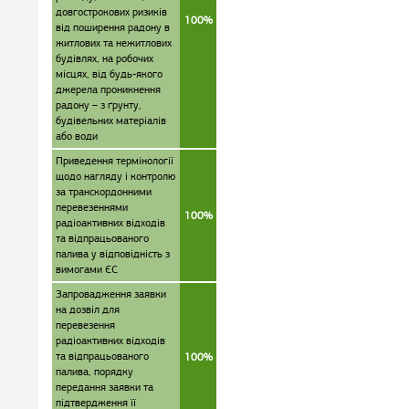
довгострокових ризиків
100%
від поширення радону в
житлових та нежитлових
будівлях, на робочих
місцях, від будь-якого
джерела проникнення
радону – з ґрунту,
будівельних матеріалів
або води
Приведення термінології
щодо нагляду і контролю
за транскордонними
перевезеннями
100%
радіоактивних відходів
та відпрацьованого
палива у відповідність з
вимогами ЄС
Запровадження заявки
на дозвіл для
перевезення
радіоактивних відходів
та відпрацьованого
100%
палива, порядку
передання заявки та
підтвердження її