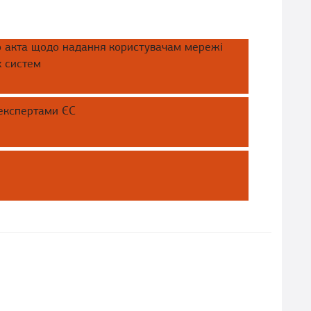
 акта щодо надання користувачам мережі
х систем
експертами ЄС