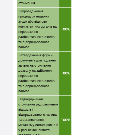
отримання
Запровадження
процедури надання
згоди або відмови
компетентних органів на
100%
перевезення
радіоактивних відходів
та відпрацьованого
палива
Затвердження форми
документа для подання
заявки на отримання
дозволу на здійснення
100%
перевезення
радіоактивних відходів
та відпрацьованого
палива
Підтвердження
отримання радіоактивних
відходів і
відпрацьованого палива
та встановлення
100%
механізму подальших дій
у разі неможливості