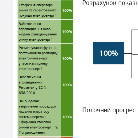
Розрахунок показ
Створення оператора
ринку та гарантованого
100%
покупця електроенергії
Забезпечення
впровадження нової
100%
моделі функціонування
ринку електроенергії
Розмежування функцій
100%
постачання та розподілу
електричної енергії
100%
учасниками ринку
електроенергії
Забезпечення
впровадження
100%
Регламенту ЄС N
838/2010
Законодавче
закріплення процедури
Поточний прогрес
надання оператору
системи передачі
100%
інформації стосовно
ринків електроенергії та
її оприлюднення