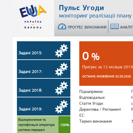
Перейти
Пульс Угоди
до
моніторинг реалізації плану
основного
матеріалу
ПРОГРЕС ВИКОНАННЯ
АНАЛІ
0
Задачі 2015:
%
Прогрес за 12 місяців 2019
Задачі 2017:
ОСТАННЄ ОНОВЛЕННЯ: 02.03.2026
Задачі 2018:
Піднапрямок:
Відповідальні:
Стаття Угоди:
Задачі 2019:
Директива / Регламент
ЄС:
Відокремлення та
Термін виконання:
сертифікація оператора
100%
системи передачі