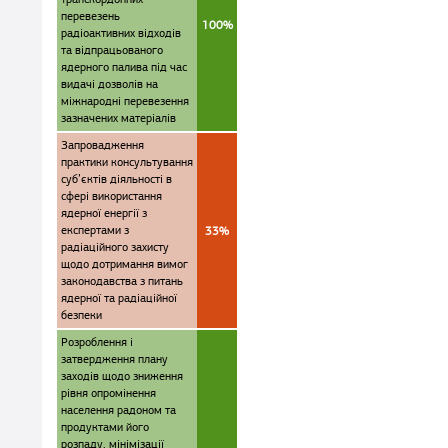
перевезень
100%
радіоактивних відходів
та відпрацьованого
ядерного палива під час
видачі дозволів на
міжнародні перевезення
зазначених матеріалів
Запровадження
практики консультування
суб’єктів діяльності в
сфері використання
ядерної енергії з
експертами з
33%
радіаційного захисту
щодо дотримання вимог
законодавства з питань
ядерної та радіаційної
безпеки
Розроблення і
затвердження плану
заходів щодо зниження
рівня опромінення
населення радоном та
продуктами його
розпаду, мінімізації