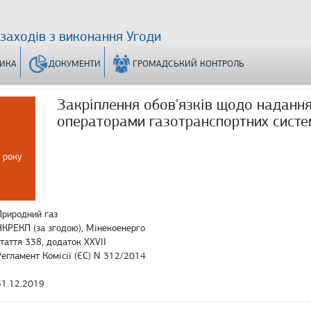
 заходів з виконання Угоди
ТИКА
ДОКУМЕНТИ
ГРОМАДСЬКИЙ КОНТРОЛЬ
Закріплення обов'язків щодо наданн
операторами газотранспортних систе
 року
Природний газ
НКРЕКП (за згодою), Мінекоенерго
стаття 338, додаток XXVII
Регламент Комісії (ЄС) N 312/2014
31.12.2019