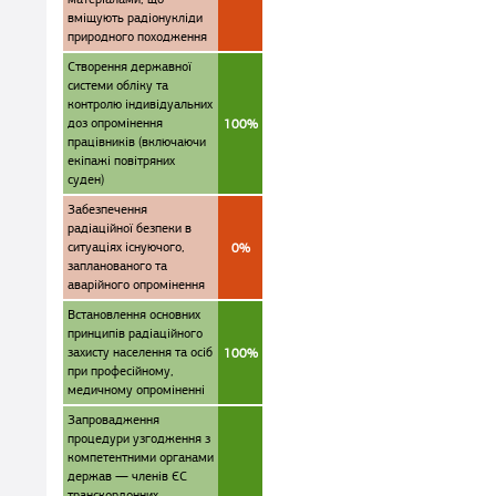
вміщують радіонукліди
природного походження
Створення державної
системи обліку та
контролю індивідуальних
доз опромінення
100%
працівників (включаючи
екіпажі повітряних
суден)
Забезпечення
радіаційної безпеки в
ситуаціях існуючого,
0%
запланованого та
аварійного опромінення
Встановлення основних
принципів радіаційного
захисту населення та осіб
100%
при професійному,
медичному опроміненні
Запровадження
процедури узгодження з
компетентними органами
держав — членів ЄС
транскордонних