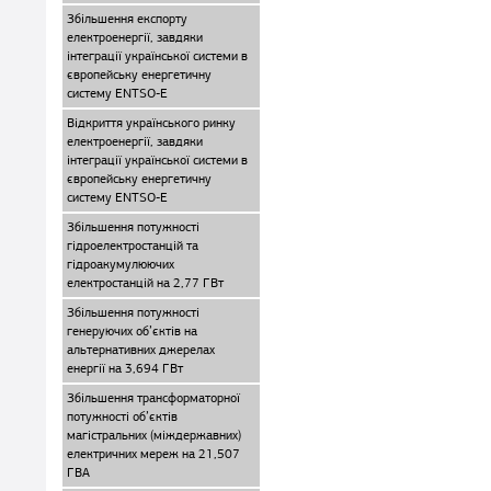
Збільшення експорту
електроенергії, завдяки
інтеграції української системи в
європейську енергетичну
систему ENTSO-E
Відкриття українського ринку
електроенергії, завдяки
інтеграції української системи в
європейську енергетичну
систему ENTSO-E
Збільшення потужності
гідроелектростанцій та
гідроакумулюючих
електростанцій на 2,77 ГВт
Збільшення потужності
генеруючих об’єктів на
альтернативних джерелах
енергії на 3,694 ГВт
Збільшення трансформаторної
потужності об’єктів
магістральних (міждержавних)
електричних мереж на 21,507
ГВА