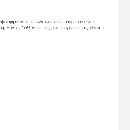
афти дорівнює більшому з двох показників: 1) 90 днів
орту нетто; 2) 61 день середнього внутрішнього добового