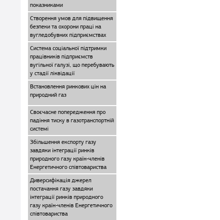
показниками
Створення умов для підвищення
безпеки та охорони праці на
вугледобувних підприємствах
Система соціальної підтримки
працівників підприємств
вугільної галузі, що перебувають
у стадії ліквідації
Встановлення ринкових цін на
природний газ
Своєчасне попередження про
падіння тиску в газотранспортній
системі
Збільшення експорту газу
завдяки інтеграції ринків
природного газу країн-членів
Енергетичного співтовариства
Диверсифікація джерел
постачання газу завдяки
інтеграції ринків природного
газу країн-членів Енергетичного
співтовариства