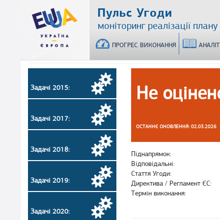
Перейти
Пульс Угоди
до
моніторинг реалізації плану
основного
матеріалу
ПРОГРЕС ВИКОНАННЯ
АНАЛІ
Не оцінен
Задачі 2015:
Задачі 2017:
ОСТАННЄ ОНОВЛЕННЯ: 02.03.2026
Задачі 2018:
Піднапрямок:
Відповідальні:
Стаття Угоди:
Задачі 2019:
Директива / Регламент ЄС:
Термін виконання:
Задачі 2020: