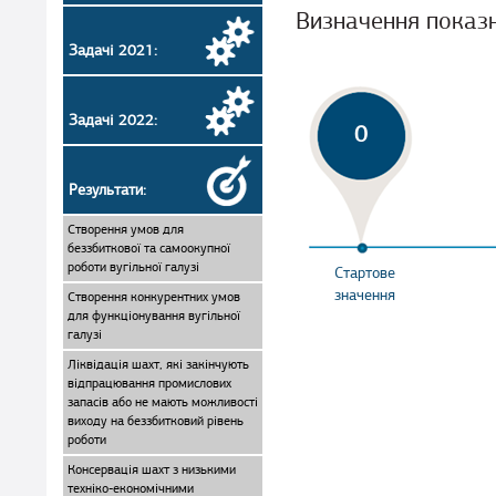
Визначення показ
Задачі 2021:
Задачі 2022:
0
Результати:
Створення умов для
беззбиткової та самоокупної
роботи вугільної галузі
Стартове
значення
Створення конкурентних умов
для функціонування вугільної
галузі
Ліквідація шахт, які закінчують
відпрацювання промислових
запасів або не мають можливості
виходу на беззбитковий рівень
роботи
Консервація шахт з низькими
техніко-економічними