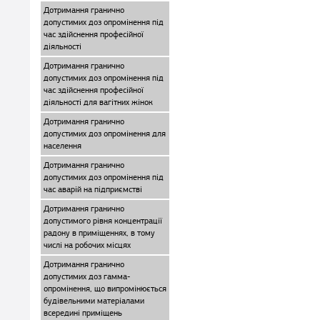
Дотримання гранично
допустимих доз опромінення під
час здійснення професійної
діяльності
Дотримання гранично
допустимих доз опромінення під
час здійснення професійної
діяльності для вагітних жінок
Дотримання гранично
допустимих доз опромінення для
населення
Дотримання гранично
допустимих доз опромінення під
час аварій на підприємстві
Дотримання гранично
допустимого рівня концентрації
радону в приміщеннях, в тому
числі на робочих місцях
Дотримання гранично
допустимих доз гамма-
опромінення, що випромінюється
будівельними матеріалами
всередині приміщень