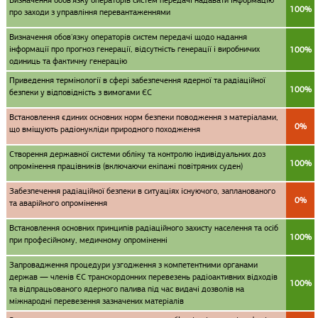
Визначення обов'язку операторів систем передачі надавати інформацію
100%
про заходи з управління перевантаженнями
Визначення обов'язку операторів систем передачі щодо надання
інформації про прогноз генерації, відсутність генерації і виробничих
100%
одиниць та фактичну генерацію
Приведення термінології в сфері забезпечення ядерної та радіаційної
100%
безпеки у відповідність з вимогами ЄС
Встановлення єдиних основних норм безпеки поводження з матеріалами,
0%
що вміщують радіонукліди природного походження
Створення державної системи обліку та контролю індивідуальних доз
100%
опромінення працівників (включаючи екіпажі повітряних суден)
Забезпечення радіаційної безпеки в ситуаціях існуючого, запланованого
0%
та аварійного опромінення
Встановлення основних принципів радіаційного захисту населення та осіб
100%
при професійному, медичному опроміненні
Запровадження процедури узгодження з компетентними органами
держав — членів ЄС транскордонних перевезень радіоактивних відходів
100%
та відпрацьованого ядерного палива під час видачі дозволів на
міжнародні перевезення зазначених матеріалів