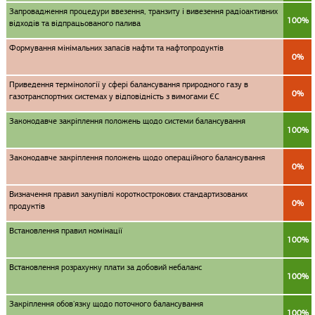
Запровадження процедури ввезення, транзиту і вивезення радіоактивних
100%
відходів та відпрацьованого палива
Формування мінімальних запасів нафти та нафтопродуктів
0%
Приведення термінології у сфері балансування природного газу в
0%
газотранспортних системах у відповідність з вимогами ЄС
Законодавче закріплення положень щодо системи балансування
100%
Законодавче закріплення положень щодо операційного балансування
0%
Визначення правил закупівлі короткострокових стандартизованих
0%
продуктів
Встановлення правил номінації
100%
Встановлення розрахунку плати за добовий небаланс
100%
Закріплення обов'язку щодо поточного балансування
100%