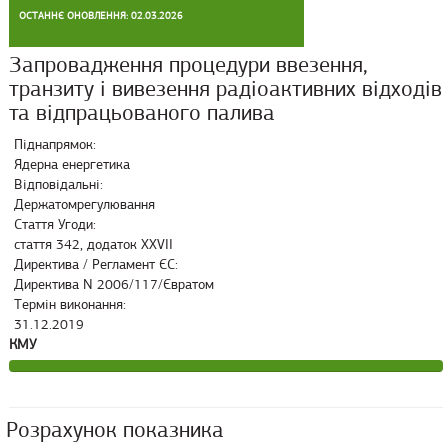
ОСТАННЄ ОНОВЛЕННЯ: 02.03.2026
Запровадження процедури ввезення,
транзиту і вивезення радіоактивних відходів
та відпрацьованого палива
Піднапрямок:
Ядерна енергетика
Відповідальні:
Держатомрегулювання
Стаття Угоди:
стаття 342, додаток XXVII
Директива / Регламент ЄС:
Директива N 2006/117/Євратом
Термін виконання:
31.12.2019
КМУ
Розрахунок показника