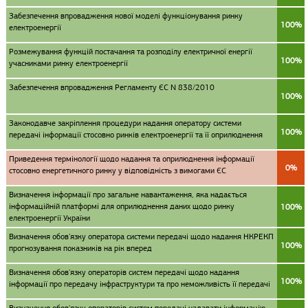
Забезпечення впровадження нової моделі функціонування ринку
100%
електроенергії
Розмежування функцій постачання та розподілу електричної енергії
100%
учасниками ринку електроенергії
Забезпечення впровадження Регламенту ЄС N 838/2010
100%
Законодавче закріплення процедури надання оператору системи
100%
передачі інформації стосовно ринків електроенергії та її оприлюднення
Приведення термінології щодо надання та оприлюднення інформації
0%
стосовно енергетичного ринку у відповідність з вимогами ЄС
Визначення інформації про загальне навантаження, яка надається
інформаційній платформі для оприлюднення даних щодо ринку
100%
електроенергії України
Визначення обов'язку оператора системи передачі щодо надання НКРЕКП
100%
прогнозування показників на рік вперед
Визначення обов'язку операторів систем передачі щодо надання
100%
інформації про передачу інфраструктури та про неможливість її передачі