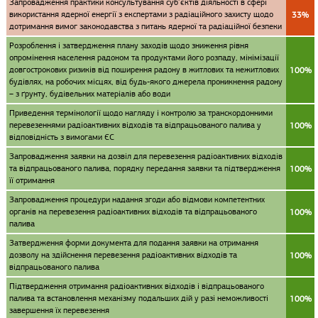
Запровадження практики консультування суб’єктів діяльності в сфері
використання ядерної енергії з експертами з радіаційного захисту щодо
33%
дотримання вимог законодавства з питань ядерної та радіаційної безпеки
Розроблення і затвердження плану заходів щодо зниження рівня
опромінення населення радоном та продуктами його розпаду, мінімізації
довгострокових ризиків від поширення радону в житлових та нежитлових
100%
будівлях, на робочих місцях, від будь-якого джерела проникнення радону
– з ґрунту, будівельних матеріалів або води
Приведення термінології щодо нагляду і контролю за транскордонними
перевезеннями радіоактивних відходів та відпрацьованого палива у
100%
відповідність з вимогами ЄС
Запровадження заявки на дозвіл для перевезення радіоактивних відходів
та відпрацьованого палива, порядку передання заявки та підтвердження
100%
її отримання
Запровадження процедури надання згоди або відмови компетентних
органів на перевезення радіоактивних відходів та відпрацьованого
100%
палива
Затвердження форми документа для подання заявки на отримання
дозволу на здійснення перевезення радіоактивних відходів та
100%
відпрацьованого палива
Підтвердження отримання радіоактивних відходів і відпрацьованого
палива та встановлення механізму подальших дій у разі неможливості
100%
завершення їх перевезення