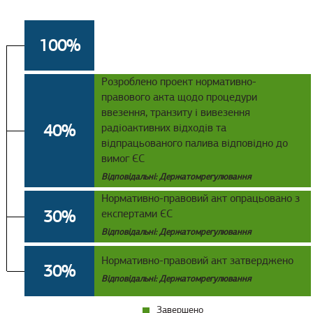
100%
Розроблено проект нормативно-
правового акта щодо процедури
ввезення, транзиту і вивезення
40%
радіоактивних відходів та
відпрацьованого палива відповідно до
вимог ЄС
Відповідальні: Держатомрегулювання
Нормативно-правовий акт опрацьовано з
30%
експертами ЄС
Відповідальні: Держатомрегулювання
Нормативно-правовий акт затверджено
30%
Відповідальні: Держатомрегулювання
Завершено