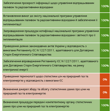
Забезпечення прозорості інформації щодо управління відпрацьованим
100%
паливом та радіоактивними відходами
Встановлення вимог до змісту національної програми управління
відпрацьованим паливом та радіоактивними відходами й забезпечення її
100%
імплементації
Запровадження процедури нотифікації національної програми управління
відпрацьованим паливом та радіоактивними відходами і звітності про її
100%
імплементацію
Приведення деяких законодавчих актів України у відповідність з
вимогами Регламенту ЄС N 1227/2011, адаптованого для Договірних
100%
Сторін Енергетичного Співтовариства
Забезпечення впровадження Регламенту ЄС N 1227/2011, адаптованого
для Договірних Сторін Енергетичного Співтовариства, на ринку
100%
електричної енергії
Приведення термінології щодо статистики цін на природний газ та
0%
електроенергію у відповідність з вимогами ЄС
Визначення джерел збору та обсягу статистичних даних про ціни на
0%
природний газ та електроенергію
Визначення процедури передачі компетентному органу статистичних
100%
даних про ціни на природний газ та електроенергію