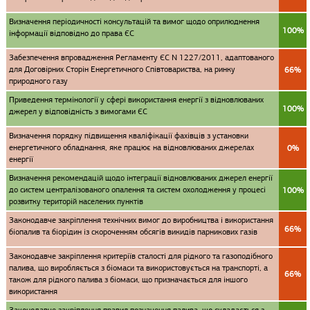
Визначення періодичності консультацій та вимог щодо оприлюднення
100%
інформації відповідно до права ЄС
Забезпечення впровадження Регламенту ЄС N 1227/2011, адаптованого
для Договірних Сторін Енергетичного Співтовариства, на ринку
66%
природного газу
Приведення термінології у сфері використання енергії з відновлюваних
100%
джерел у відповідність з вимогами ЄС
Визначення порядку підвищення кваліфікації фахівців з установки
енергетичного обладнання, яке працює на відновлюваних джерелах
0%
енергії
Визначення рекомендацій щодо інтеграції відновлюваних джерел енергії
до систем централізованого опалення та систем охолодження у процесі
100%
розвитку територій населених пунктів
Законодавче закріплення технічних вимог до виробництва і використання
66%
біопалив та біорідин із скороченням обсягів викидів парникових газів
Законодавче закріплення критеріїв сталості для рідкого та газоподібного
палива, що виробляється з біомаси та використовується на транспорті, а
66%
також для рідкого палива з біомаси, що призначається для іншого
використання