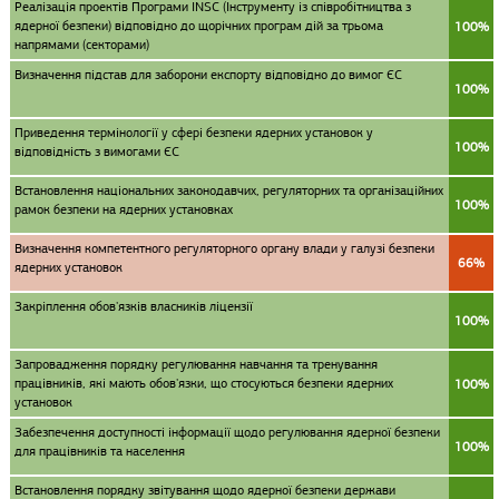
Реалізація проектів Програми INSC (Інструменту із співробітництва з
ядерної безпеки) відповідно до щорічних програм дій за трьома
100%
напрямами (секторами)
Визначення підстав для заборони експорту відповідно до вимог ЄС
100%
Приведення термінології у сфері безпеки ядерних установок у
100%
відповідність з вимогами ЄС
Встановлення національних законодавчих, регуляторних та організаційних
100%
рамок безпеки на ядерних установках
Визначення компетентного регуляторного органу влади у галузі безпеки
66%
ядерних установок
Закріплення обов'язків власників ліцензії
100%
Запровадження порядку регулювання навчання та тренування
працівників, які мають обов'язки, що стосуються безпеки ядерних
100%
установок
Забезпечення доступності інформації щодо регулювання ядерної безпеки
100%
для працівників та населення
Встановлення порядку звітування щодо ядерної безпеки держави