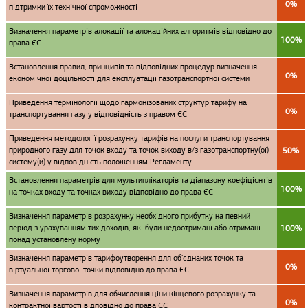
0%
підтримки їх технічної спроможності
Визначення параметрів алокації та алокаційних алгоритмів відповідно до
100%
права ЄС
Встановлення правил, принципів та відповідних процедур визначення
0%
економічної доцільності для експлуатації газотранспортної системи
Приведення термінології щодо гармонізованих структур тарифу на
0%
транспортування газу у відповідність з правом ЄС
Приведення методології розрахунку тарифів на послуги транспортування
природного газу для точок входу та точок виходу в/з газотранспортну(ої)
50%
систему(и) у відповідність положенням Регламенту
Встановлення параметрів для мультиплікаторів та діапазону коефіцієнтів
100%
на точках входу та точках виходу відповідно до права ЄС
Визначення параметрів розрахунку необхідного прибутку на певний
період з урахуванням тих доходів, які були недоотримані або отримані
100%
понад установлену норму
Визначення параметрів тарифоутворення для об'єднаних точок та
0%
віртуальної торгової точки відповідно до права ЄС
Визначення параметрів для обчислення ціни кінцевого розрахунку та
0%
контрактної вартості відповідно до права ЄС