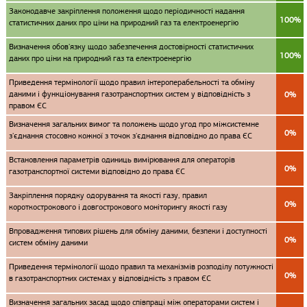
Законодавче закріплення положення щодо періодичності надання
100%
статистичних даних про ціни на природний газ та електроенергію
Визначення обов'язку щодо забезпечення достовірності статистичних
100%
даних про ціни на природний газ та електроенергію
Приведення термінології щодо правил інтероперабельності та обміну
даними і функціонування газотранспортних систем у відповідність з
0%
правом ЄС
Визначення загальних вимог та положень щодо угод про міжсистемне
0%
з'єднання стосовно кожної з точок з'єднання відповідно до права ЄС
Встановлення параметрів одиниць вимірювання для операторів
0%
газотранспортної системи відповідно до права ЄС
Закріплення порядку одорування та якості газу, правил
0%
короткострокового і довгострокового моніторингу якості газу
Впровадження типових рішень для обміну даними, безпеки і доступності
0%
систем обміну даними
Приведення термінології щодо правил та механізмів розподілу потужності
0%
в газотранспортних системах у відповідність з правом ЄС
Визначення загальних засад щодо співпраці між операторами систем і