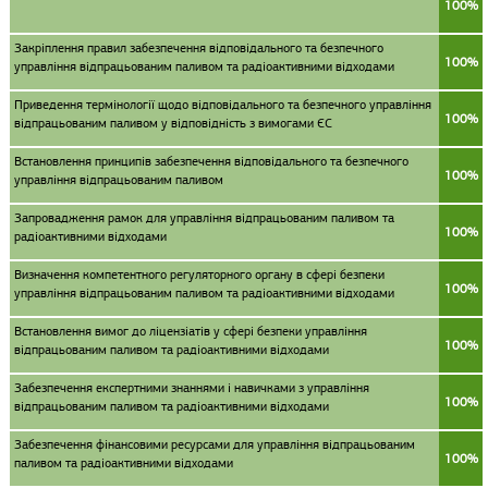
100%
Закріплення правил забезпечення відповідального та безпечного
100%
управління відпрацьованим паливом та радіоактивними відходами
Приведення термінології щодо відповідального та безпечного управління
100%
відпрацьованим паливом у відповідність з вимогами ЄС
Встановлення принципів забезпечення відповідального та безпечного
100%
управління відпрацьованим паливом
Запровадження рамок для управління відпрацьованим паливом та
100%
радіоактивними відходами
Визначення компетентного регуляторного органу в сфері безпеки
100%
управління відпрацьованим паливом та радіоактивними відходами
Встановлення вимог до ліцензіатів у сфері безпеки управління
100%
відпрацьованим паливом та радіоактивними відходами
Забезпечення експертними знаннями і навичками з управління
100%
відпрацьованим паливом та радіоактивними відходами
Забезпечення фінансовими ресурсами для управління відпрацьованим
100%
паливом та радіоактивними відходами