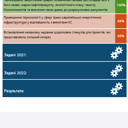
Законодавче закріплення правил позначення палива, що складається з
його назви, марки нафтопродукту, екологічного класу і вмісту
100%
біокомпонентів та внесення таких даних до розрахункових документів
Приведення термінології у сфері транс-європейської енергетичної
66%
інфраструктури у відповідність з вимогами ЄС
Встановлення механізму надання додаткових стимулів для проектів, які
66%
представляють спільний інтерес
Задачі 2021:
Задачі 2022:
Результати: