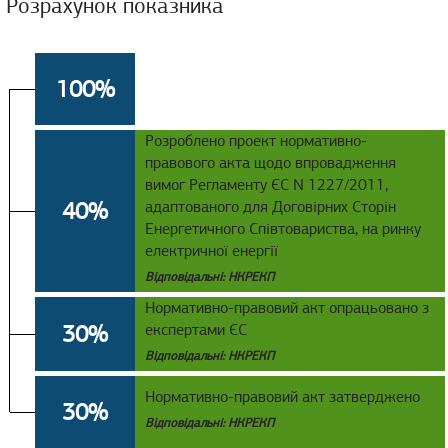
Розрахунок показника
100%
Розроблено проект нормативно-
правового акта щодо впровадження
вимог Регламенту ЄС N 1227/2011,
40%
адаптованого для Договірних Сторін
Енергетичного Співтовариства, на ринку
електричної енергії
Відповідальні: НКРЕКП
Нормативно-правовий акт опрацьовано з
30%
експертами ЄС
Відповідальні: НКРЕКП
Нормативно-правовий акт затверджено
30%
Відповідальні: НКРЕКП