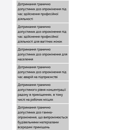
Дотримання гранично
допустимих доз опромінення під
час здійснення професійної
діяльності
Дотримання гранично
допустимих доз опромінення під
час здійснення професійної
діяльності для вагітних жінок
Дотримання гранично
допустимих доз опромінення для
населення
Дотримання гранично
допустимих доз опромінення під
час аварій на підприємстві
Дотримання гранично
допустимого рівня концентрації
радону в приміщеннях, в тому
числі на робочих місцях
Дотримання гранично
допустимих доз гамма-
опромінення, що випромінюється
будівельними матеріалами
всередині приміщень