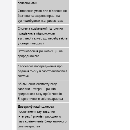
показниками
Створення умов для підвищення
безпеки та охорони праці на
вугледобувних підприємствах
Система соціальної підтримки
працівників підприємств
вугільної галузі, що перебувають
у стадії ліквідації
Встановлення ринкових цін на
природний газ
Своєчасне попередження про
падіння тиску в газотранспортній
системі
Збільшення експорту газу
завдяки інтеграції ринків
природного газу країн-членів
Енергетичного співтовариства
Диверсифікація джерел
постачання газу завдяки
інтеграції ринків природного
газу країн-членів Енергетичного
співтовариства