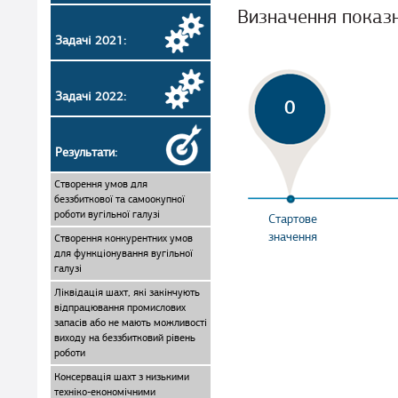
Визначення показ
Задачі 2021:
Задачі 2022:
0
Результати:
Створення умов для
беззбиткової та самоокупної
роботи вугільної галузі
Стартове
значення
Створення конкурентних умов
для функціонування вугільної
галузі
Ліквідація шахт, які закінчують
відпрацювання промислових
запасів або не мають можливості
виходу на беззбитковий рівень
роботи
Консервація шахт з низькими
техніко-економічними