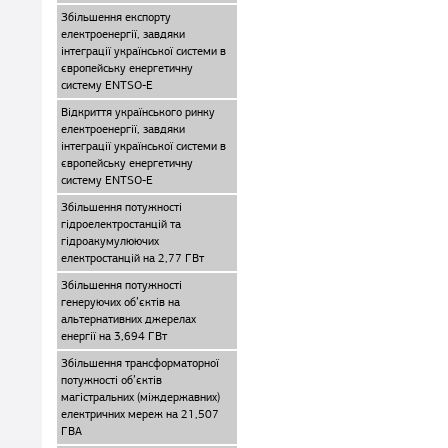
Збільшення експорту
електроенергії, завдяки
інтеграції української системи в
європейську енергетичну
систему ENTSO-E
Відкриття українського ринку
електроенергії, завдяки
інтеграції української системи в
європейську енергетичну
систему ENTSO-E
Збільшення потужності
гідроелектростанцій та
гідроакумулюючих
електростанцій на 2,77 ГВт
Збільшення потужності
генеруючих об’єктів на
альтернативних джерелах
енергії на 3,694 ГВт
Збільшення трансформаторної
потужності об’єктів
магістральних (міждержавних)
електричних мереж на 21,507
ГВА