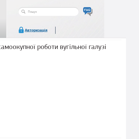
Пошукова
форма
Пошук
Авторизація
амоокупної роботи вугільної галузі