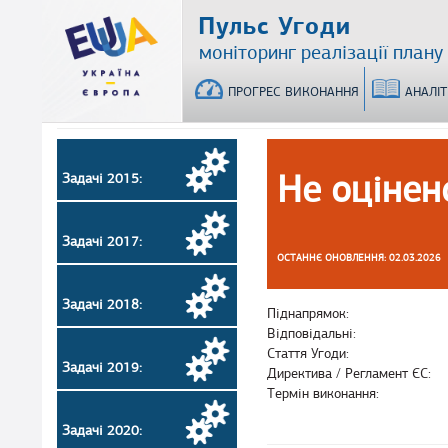
Перейти
Пульс Угоди
до
моніторинг реалізації плану
основного
матеріалу
ПРОГРЕС ВИКОНАННЯ
АНАЛІ
Не оцінен
Задачі 2015:
Задачі 2017:
ОСТАННЄ ОНОВЛЕННЯ: 02.03.2026
Задачі 2018:
Піднапрямок:
Відповідальні:
Стаття Угоди:
Задачі 2019:
Директива / Регламент ЄС:
Термін виконання:
Задачі 2020: