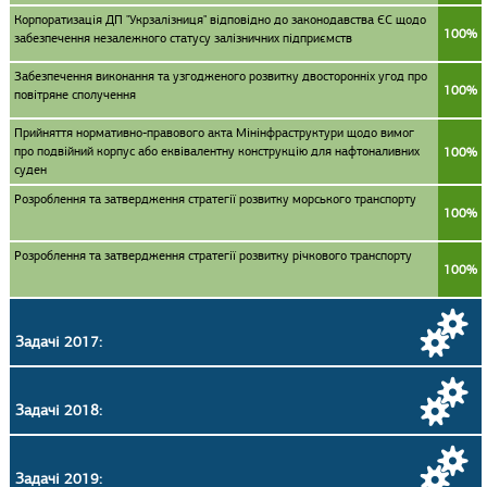
Корпоратизація ДП "Укрзалізниця" відповідно до законодавства ЄС щодо
100%
забезпечення незалежного статусу залізничних підприємств
Забезпечення виконання та узгодженого розвитку двосторонніх угод про
100%
повітряне сполучення
Прийняття нормативно-правового акта Мінінфраструктури щодо вимог
про подвійний корпус або еквівалентну конструкцію для нафтоналивних
100%
суден
Розроблення та затвердження стратегії розвитку морського транспорту
100%
Розроблення та затвердження стратегії розвитку річкового транспорту
100%
Задачі 2017:
Задачі 2018:
Задачі 2019: