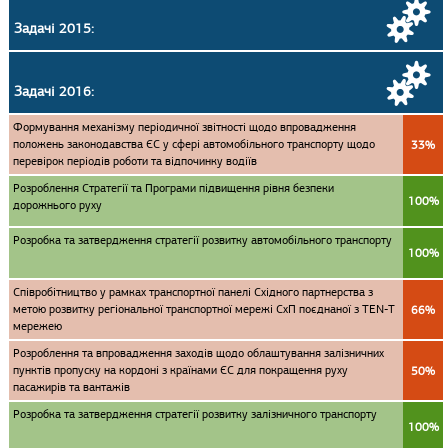
Задачі 2015:
Задачі 2016:
Формування механізму періодичної звітності щодо впровадження
положень законодавства ЄС у сфері автомобільного транспорту щодо
33%
перевірок періодів роботи та відпочинку водіїв
Розроблення Стратегії та Програми підвищення рівня безпеки
100%
дорожнього руху
Розробка та затвердження стратегії розвитку автомобільного транспорту
100%
Співробітництво у рамках транспортної панелі Східного партнерства з
метою розвитку регіональної транспортної мережі СхП поєднаної з TEN-T
66%
мережею
Розроблення та впровадження заходів щодо облаштування залізничних
пунктів пропуску на кордоні з країнами ЄС для покращення руху
50%
пасажирів та вантажів
Розробка та затвердження стратегії розвитку залізничного транспорту
100%