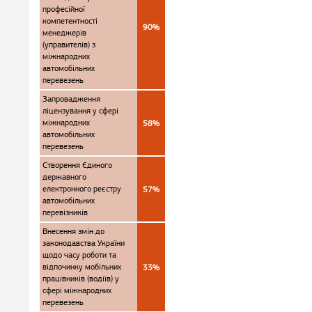
професійної
компетентності
90%
менеджерів
(управителів) з
міжнародних
автомобільних
перевезень
Запровадження
ліцензування у сфері
міжнародних
58%
автомобільних
перевезень
Створення Єдиного
державного
електронного реєстру
57%
автомобільних
перевізників
Внесення змін до
законодавства України
щодо часу роботи та
відпочинку мобільних
33%
працівників (водіїв) у
сфері міжнародних
перевезень