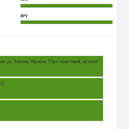
ВРУ
ін до Закону України “Про поштовий зв’язок”
 ЄС