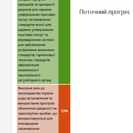
принципів та прозорості
рахунків для надання
Поточний прогрес
універсальних поштових
послуг; встановлення
стандартів якості для
надання універсальних
поштових послуг та
впровадження системи
для забезпечення
дотримання зазначених
стандартів; гармонізації
технічних стандартів;
забезпечення
незалежності
національного
регуляторного органу
Внесення змін до
законодавства України
щодо встановлення та
використання пристроїв
обмеження швидкості на
33%
транспортних засобах, що
використовуються для
міжнародних
пасажирських