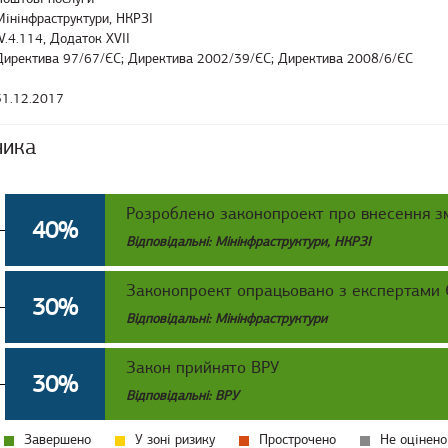
Мінінфраструктури, НКРЗІ
ІV.4.114, Додаток XVII
Директива 97/67/ЄС; Директива 2002/39/ЄC; Директива 2008/6/ЄС
31.12.2017
ника
Розроблено законопроект про внесення зм
40%
Відповідальні: Мінінфраструктури, НКРЗІ
Законопроект опрацьовано з експертами
30%
Відповідальні: Мінінфраструктури
Закон прийнято ВРУ
30%
Відповідальні: ВРУ
Завершено
У зоні ризику
Прострочено
Не оцінено