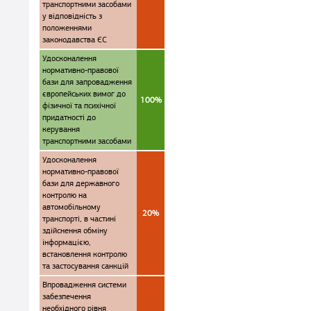
транспортними засобами
у відповідність з
положеннями
законодавства ЄС
Удосконалення
нормативно-правової
бази для запровадження
європейських вимог до
100%
фізичної та психічної
придатності до
керування
транспортними засобами
Удосконалення
нормативно-правової
бази для державного
контролю на
автомобільному
20%
транспорті, в частині
здійснення обміну
інформацією,
встановлення контролю
та застосування санкцій
Впровадження системи
забезпечення
необхідного рівня