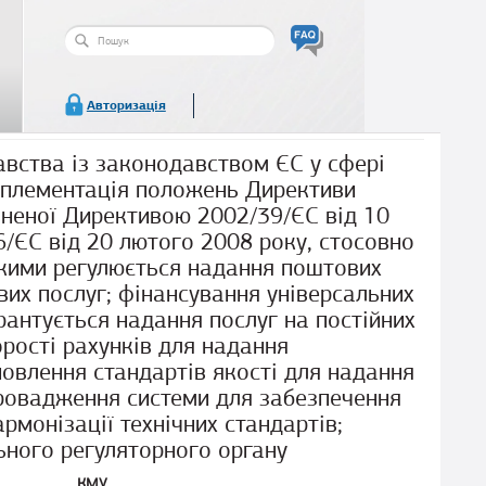
Пошукова
форма
Пошук
Авторизація
вства із законодавством ЄС у сфері
мплементація положень Директиви
овненої Директивою 2002/39/ЄC від 10
/ЄС від 20 лютого 2008 року, стосовно
кими регулюється надання поштових
вих послуг; фінансування універсальних
рантується надання послуг на постійних
орості рахунків для надання
новлення стандартів якості для надання
провадження системи для забезпечення
рмонізації технічних стандартів;
ьного регуляторного органу
КМУ