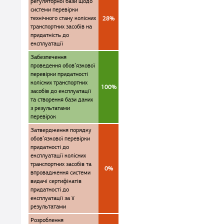
регуляторної бази щодо
системи перевірки
технічного стану колісних
28%
транспортних засобів на
придатність до
експлуатації
Забезпечення
проведення обов’язкової
перевірки придатності
колісних транспортних
100%
засобів до експлуатації
та створення бази даних
з результатами
перевірок
Затвердження порядку
обов’язкової перевірки
придатності до
експлуатації колісних
транспортних засобів та
0%
впровадження системи
видачі сертифікатів
придатності до
експлуатації за її
результатами
Розроблення