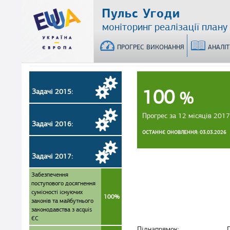
Перейти
Пульс Угоди
до
моніторинг реалізації плану
основного
матеріалу
ПРОГРЕС ВИКОНАННЯ
АНАЛІ
100
Задачі 2015:
%
Прогрес за 12 місяців 2017
Задачі 2016:
ОСТАННЄ ОНОВЛЕННЯ: 03.03.2026
Задачі 2017:
Забезпечення
поступового досягнення
сумісності існуючих
100%
законів та майбутнього
законодавства з acquis
ЄС
Піднапрямок: