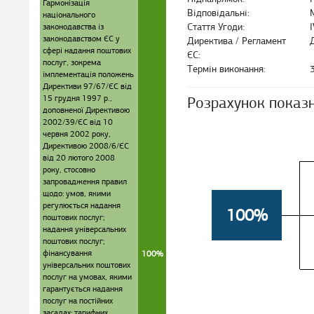
Гармонізація
Відповідальні:
національного
законодавства із
Стаття Угоди:
законодавством ЄС у
Директива / Регламент
сфері надання поштових
ЄС:
послуг, зокрема
Термін виконання:
імплементація положень
Директиви 97/67/ЄС від
15 грудня 1997 р.,
Розрахунок показ
доповненої Директивою
2002/39/ЄC від 10
червня 2002 року,
Директивою 2008/6/ЄС
від 20 лютого 2008
року, стосовно
запровадження правил
щодо: умов, якими
регулюється надання
100%
поштових послуг;
надання універсальних
поштових послуг;
фінансування
100%
універсальних поштових
послуг на умовах, якими
гарантується надання
послуг на постійних
засадах; тарифних