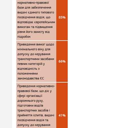
нормативно-правової
бази для забезпечення
видачі єдиного типового
посвідчення водія, що
85%
відповідає європейським
вимогам та підвищення
рівня його захисту від
підробок
Приведення вимог щодо
мінімального віку для
допуску до керування
транспортними засобами
66%
певних категорій у
відповідність з
положеннями
законодавства ЄС
Приведення нормативно-
правової бази, що діє у
сфері організації
дорожнього руху,
підготовки водіїв
транспортних засобів і
прийняття іспитів, видачі
41%
посвідчення водія та
допуску до керування