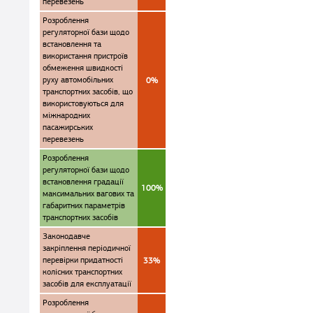
перевезень
Розроблення
регуляторної бази щодо
встановлення та
використання пристроїв
обмеження швидкості
руху автомобільних
0%
транспортних засобів, що
використовуються для
міжнародних
пасажирських
перевезень
Розроблення
регуляторної бази щодо
встановлення градації
100%
максимальних вагових та
габаритних параметрів
транспортних засобів
Законодавче
закріплення періодичної
перевірки придатності
33%
колісних транспортних
засобів для експлуатації
Розроблення