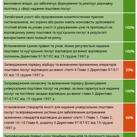
виконавчої влади, що забезпечує формування та реалізує державну
політику у сфері надання поштових послуг
Запобігання участі або продовженню монополістичних практик
постачальників, які окремо або разом мають можливість здійснювати
істотний вплив на умови участі (з урахуванням ціни та пропозиції) на
100%
відповідному ринку поштових та кур’єрських послуг в результаті
використання своїх позицій на ринку
Встановлення єдиних правил та умов, якими регулюється надання
поштових та кур’єрських послуг відповідно до вимог відповідних
100%
положень Директиви 97/67/ЄС від 15 грудня 1997 р.
Затвердження порядку відбору та визначення призначених операторів
поштових послуг відповідно до вимог статті 4 Глави 2 Директиви 97/67/
33%
ЄС від 15 грудня 1997 р.
Запровадження механізму та визначення порядку фінансування
універсальних поштових послуг на умовах, за яких гарантується надання
100%
послуг на постійних засадах відповідно до вимог глави 3 Директиви
97/67/ЄС від 15 грудня 1997 р.
Установлення стандартів якості для надання універсальних поштових
послуг та впровадження системи для забезпечення дотримання
зазначених стандартів відповідно до вимог статті 1 Глави 1, Глави 2,
66%
статей 16–18 Глави 6, додатку II Директиви 97/67/ЄС від 15 грудня
1997 р.
Запровадження правил щодо тарифних принципів та прозорості рахунків