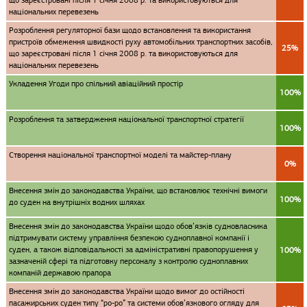
що зареєстровані після 1 січня 2008 р. та використовуються для
національних перевезень
Розроблення регуляторної бази щодо встановлення та використання
пристроїв обмеження швидкості руху автомобільних транспортних засобів,
25%
що зареєстровані після 1 січня 2008 р. та використовуються для
національних перевезень
Укладення Угоди про спільний авіаційний простір
100%
Розроблення та затвердження національної транспортної стратегії
100%
Створення національної транспортної моделі та майстер-плану
0%
Внесення змін до законодавства України, що встановлює технічні вимоги
100%
до суден на внутрішніх водних шляхах
Внесення змін до законодавства України щодо обов’язків судновласника
підтримувати систему управління безпекою судноплавної компанії і
суден, а також відповідальності за адміністративні правопорушення у
100%
зазначеній сфері та підготовку персоналу з контролю судноплавних
компаній державою прапора
Внесення змін до законодавства України щодо вимог до остійності
пасажирських суден типу “ро-ро” та системи обов’язкового огляду для