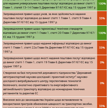
для надання універсальних поштових послуг відповідно до вимог статті 1
100%
Глави 1, статей 13–14 Глави 5 Директиви 97/67/ЄС від 15 грудня 1997 р.
Запровадження правил щодо умов, за яких здійснюється надання
поштових послуг відповідно до вимог статті 1 Глави 1, статті 9 Глави 4
33%
Директиви 97/67/ЄС від 15 грудня 1997 р.
Запровадження правил щодо гармонізації технічних стандартів
відповідно до вимог статті 1 Глави 1, статті 20 Глави 7 Директиви 97/67/
100%
ЄС від 15 грудня 1997 р.
Запровадження правил щодо надання інформації відповідно до вимог
статті 1 Глави 1, статті 22а Глави 9а Директиви 97/67/ЄС від 15 грудня
33%
1997 р.
Запровадження правил щодо якості надання поштових послуг відповідно
до вимог статті 1 Глави 1, статті 19 Глави 6 Директиви 97/67/ЄС від 15
0%
грудня 1997 р.
Створення на базі потужностей державного підприємства “Державний
автотранспортний науково-дослідний і проектний інститут” науково-
дослідного випробувального центру перспективних технологій
0%
безпечного, екологічно сприятливого та енергоефективного
автомобільного транспорту відповідно до міжнародних технічних
регламентів та директив ЄС
Внесення змін до законодавства України щодо встановлення та
використання пристроїв обмеження швидкості на транспортних засобах,
33%