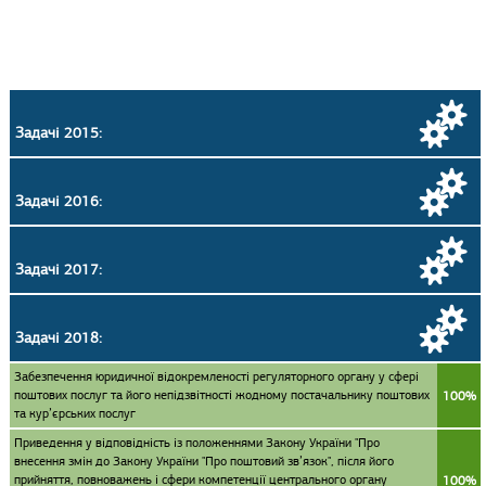
Задачі 2015:
Задачі 2016:
Задачі 2017:
Задачі 2018:
Забезпечення юридичної відокремленості регуляторного органу у сфері
поштових послуг та його непідзвітності жодному постачальнику поштових
100%
та кур’єрських послуг
Приведення у відповідність із положеннями Закону України "Про
внесення змін до Закону України "Про поштовий зв’язок", після його
прийняття, повноважень і сфери компетенції центрального органу
100%