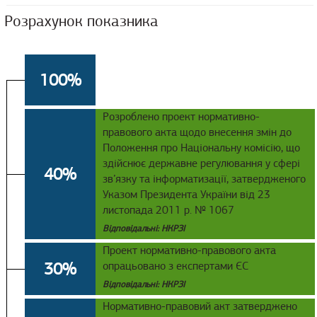
Розрахунок показника
100%
Розроблено проект нормативно-
правового акта щодо внесення змін до
Положення про Національну комісію, що
здійснює державне регулювання у сфері
40%
зв’язку та інформатизації, затвердженого
Указом Президента України від 23
листопада 2011 р. № 1067
Відповідальні: НКРЗІ
Проект нормативно-правового акта
30%
опрацьовано з експертами ЄС
Відповідальні: НКРЗІ
Нормативно-правовий акт затверджено