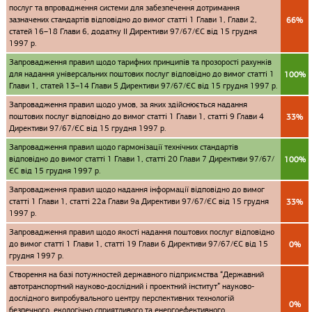
послуг та впровадження системи для забезпечення дотримання
зазначених стандартів відповідно до вимог статті 1 Глави 1, Глави 2,
66%
статей 16–18 Глави 6, додатку II Директиви 97/67/ЄС від 15 грудня
1997 р.
Запровадження правил щодо тарифних принципів та прозорості рахунків
для надання універсальних поштових послуг відповідно до вимог статті 1
100%
Глави 1, статей 13–14 Глави 5 Директиви 97/67/ЄС від 15 грудня 1997 р.
Запровадження правил щодо умов, за яких здійснюється надання
поштових послуг відповідно до вимог статті 1 Глави 1, статті 9 Глави 4
33%
Директиви 97/67/ЄС від 15 грудня 1997 р.
Запровадження правил щодо гармонізації технічних стандартів
відповідно до вимог статті 1 Глави 1, статті 20 Глави 7 Директиви 97/67/
100%
ЄС від 15 грудня 1997 р.
Запровадження правил щодо надання інформації відповідно до вимог
статті 1 Глави 1, статті 22а Глави 9а Директиви 97/67/ЄС від 15 грудня
33%
1997 р.
Запровадження правил щодо якості надання поштових послуг відповідно
до вимог статті 1 Глави 1, статті 19 Глави 6 Директиви 97/67/ЄС від 15
0%
грудня 1997 р.
Створення на базі потужностей державного підприємства “Державний
автотранспортний науково-дослідний і проектний інститут” науково-
дослідного випробувального центру перспективних технологій
0%
безпечного, екологічно сприятливого та енергоефективного