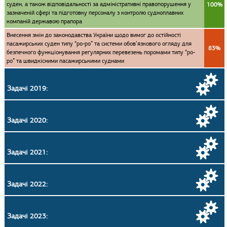
суден, а також відповідальності за адміністративні правопорушення у
100%
зазначеній сфері та підготовку персоналу з контролю судноплавних
компаній державою прапора
Внесення змін до законодавства України щодо вимог до остійності
пасажирських суден типу “ро-ро” та системи обов’язкового огляду для
83%
безпечного функціонування регулярних перевезень поромами типу “ро-
ро” та швидкісними пасажирськими суднами
Задачі 2019:
Задачі 2020:
Задачі 2021:
Задачі 2022:
Задачі 2023: