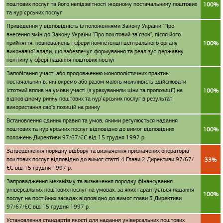
поштових послуг та його непідзвітності жодному постачальнику поштових
100%
та кур’єрських послуг
Приведення у відповідність із положеннями Закону України "Про
внесення змін до Закону України "Про поштовий зв’язок", після його
прийняття, повноважень і сфери компетенції центрального органу
100%
виконавчої влади, що забезпечує формування та реалізує державну
політику у сфері надання поштових послуг
Запобігання участі або продовженню монополістичних практик
постачальників, які окремо або разом мають можливість здійснювати
істотний вплив на умови участі (з урахуванням ціни та пропозиції) на
100%
відповідному ринку поштових та кур’єрських послуг в результаті
використання своїх позицій на ринку
Встановлення єдиних правил та умов, якими регулюється надання
поштових та кур’єрських послуг відповідно до вимог відповідних
100%
положень Директиви 97/67/ЄС від 15 грудня 1997 р.
Затвердження порядку відбору та визначення призначених операторів
поштових послуг відповідно до вимог статті 4 Глави 2 Директиви 97/67/
33%
ЄС від 15 грудня 1997 р.
Запровадження механізму та визначення порядку фінансування
універсальних поштових послуг на умовах, за яких гарантується надання
100%
послуг на постійних засадах відповідно до вимог глави 3 Директиви
97/67/ЄС від 15 грудня 1997 р.
Установлення стандартів якості для надання універсальних поштових