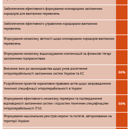
Забезпечення ефективного формування міжнародних залізничних
коридорів для вантажних перевезень
Забезпечення ефективного управління коридорами вантажних
перевезень
Формування механізму звітності щодо міжнародних коридорів вантажних
перевезень
Формування механізму відшкодування компенсацій за фінансові тягарі
залізничним підприємствам
Внесення змін до законодавства щодо умов досягнення
66%
інтероперабельності залізничних систем України та ЄС
Розроблення проектів нормативно-правових актів щодо запровадження
технічної специфікації інтероперабельності в Україні
Формування ефективного механізму перевірки та підтвердження
відповідності залізничних систем і підсистем технічним специфікаціям
66%
інтероперабельності (TSI)
Формування національних реєстрів мережі та потягів, авторизованих на
території України