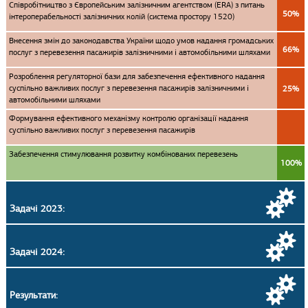
Співробітництво з Європейським залізничним агентством (ERA) з питань
50%
інтероперабельності залізничних колій (система простору 1520)
Внесення змін до законодавства України щодо умов надання громадських
66%
послуг з перевезення пасажирів залізничними і автомобільними шляхами
Розроблення регуляторної бази для забезпечення ефективного надання
суспільно важливих послуг з перевезення пасажирів залізничними і
25%
автомобільними шляхами
Формування ефективного механізму контролю організації надання
суспільно важливих послуг з перевезення пасажирів
Забезпечення стимулювання розвитку комбінованих перевезень
100%
Задачі 2023:
Задачі 2024:
Результати: