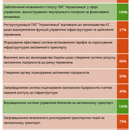
Забезпечення незалежного статусу ПАТ "Укрзалізниця" у сфері
управління, адміністрування і внутрішнього контролю за фінансовими
100%
питаннями
Реструктуризація ПАТ “Укрзалізниця” відповідно до законодавства ЄС
щодо відокремлення функцій управління інфраструктурою та здійснення
27%
перевезень
Формування ефективної системи встановлення тарифів за користування
інфраструктурою залізничного транспорту
Внесення змін до законодавства України щодо створення системи допуску
66%
залізничних підприємств до ринку перевезень
Створення органу ліцензування залізничних підприємств
50%
Запровадження системи ліцензування залізничних підприємств з метою
40%
надання доступу до інфраструктури
Впровадження системи управління безпекою на залізничному транспорті
100%
Запровадження незалежного розслідування транспортних подій на
75%
залізничному транспорті