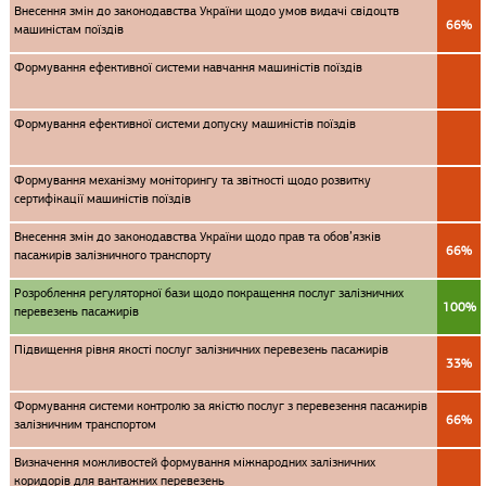
Внесення змін до законодавства України щодо умов видачі свідоцтв
66%
машиністам поїздів
Формування ефективної системи навчання машиністів поїздів
Формування ефективної системи допуску машиністів поїздів
Формування механізму моніторингу та звітності щодо розвитку
сертифікації машиністів поїздів
Внесення змін до законодавства України щодо прав та обов’язків
66%
пасажирів залізничного транспорту
Розроблення регуляторної бази щодо покращення послуг залізничних
100%
перевезень пасажирів
Підвищення рівня якості послуг залізничних перевезень пасажирів
33%
Формування системи контролю за якістю послуг з перевезення пасажирів
66%
залізничним транспортом
Визначення можливостей формування міжнародних залізничних
коридорів для вантажних перевезень