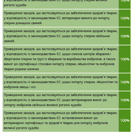
у відповідність із законодавством ЄС: щодо імпорту сперми великої
100%
рогатої худоби
Приведення заходів, що застосовуються до забезпечення здоров’я тварин,
у відповідність із законодавством ЄС: ветеринарні вимоги до імпорту
100%
сперми домашніх свиней
Приведення заходів, що застосовуються до забезпечення здоров’я тварин,
у відповідність із законодавством ЄС: щодо імпорту сперми свійських
100%
свиней
Приведення заходів, що застосовуються до забезпечення здоров’я тварин,
у відповідність із законодавством ЄС: щодо списків центрів збирання і
зберігання сперми та груп із збирання та виробництва ембріонів, а також
100%
вимог до сертифікації стосовно імпорту сперми, яйцеклітин та ембріонів
тварин родини конячих
Приведення заходів, що застосовуються до забезпечення здоров’я тварин,
у відповідність із законодавством ЄС: щодо імпорту сперми, яйцеклітин та
100%
ембріонів овець і кіз
Приведення заходів, що застосовуються до забезпечення здоров’я тварин,
у відповідність із законодавством ЄС: щодо ветеринарних вимог до
100%
імпорту ембріонів свійської великої рогатої худоби
Приведення заходів, що застосовуються до забезпечення здоров’я тварин,
у відповідність із законодавством ЄС: встановлення вимог до
100%
ветеринарної сертифікації та здоров’я тварин для імпорту ембріонів
великої рогатої худоби