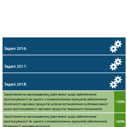
Задачі 2016:
Задачі 2017:
Задачі 2018:
Закріплення на законодавчому рівні вимог щодо забезпечення
простежуваності як одного з основоположних принципів забезпечення
100%
безпечності харчових продуктів шляхом встановлення особливих вимог
щодо простежуваності харчових продуктів тваринного походження
Закріплення на законодавчому рівні вимог щодо забезпечення
простежуваності як одного з основоположних принципів забезпечення
100%
безпечності харчових продуктів