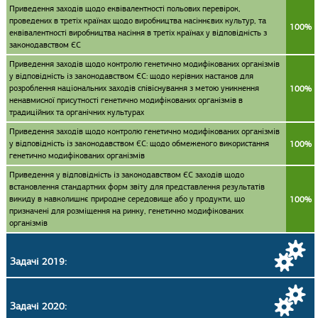
Приведення заходів щодо еквівалентності польових перевірок,
проведених в третіх країнах щодо виробництва насіннєвих культур, та
100%
еквівалентності виробництва насіння в третіх країнах у відповідність з
законодавством ЄС
Приведення заходів щодо контролю генетично модифікованих організмів
у відповідність із законодавством ЄС: щодо керівних настанов для
розроблення національних заходів співіснування з метою уникнення
100%
ненавмисної присутності генетично модифікованих організмів в
традиційних та органічних культурах
Приведення заходів щодо контролю генетично модифікованих організмів
у відповідність із законодавством ЄС: щодо обмеженого використання
100%
генетично модифікованих організмів
Приведення у відповідність із законодавством ЄС заходів щодо
встановлення стандартних форм звіту для представлення результатів
викиду в навколишнє природне середовище або у продукти, що
100%
призначені для розміщення на ринку, генетично модифікованих
організмів
Задачі 2019:
Задачі 2020: