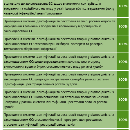
відповідно до законодавства ЄС: щодо визначення критеріїв для
100%
зонування та офіційного нагляду у разі підозри або підтвердження факту
наявності інфекційної анемії лососевих
Приведення системи ідентифікації та реєстрації великої рогатої худоби та
маркування яловичини і продуктів з яловичини у відповідність із
100%
законодавством ЄС
Приведення системи ідентифікації та реєстрації тварин у відповідність із
законодавством ЄС: стосовно вушних бирок, паспортів та реєстрів
100%
тимчасового зберігання інформації
Приведення системи ідентифікації та реєстрації тварин у відповідність із
законодавством ЄС: щодо впровадження максимального строку
100%
використання вушних бирок стосовно певного виду рогатої худоби
Приведення системи ідентифікації та реєстрації тварин у відповідність із
законодавством ЄС: щодо адміністративних санкцій в рамках системи
100%
ідентифікації і реєстрації великої рогатої худоби
Приведення системи ідентифікації та реєстрації тварин у відповідність із
законодавством ЄС: щодо встановлення детальних правил здійснення
100%
контролю у рамках системи ідентифікації і реєстрації великої рогатої
худоби
Приведення системи ідентифікації та реєстрації тварин у відповідність із
законодавством ЄС: стосовно кількості перевірок, що проводяться
100%
стосовно ідентифікації і реєстрації овець та кіз