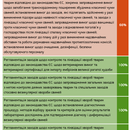
тварин відповідно до законодавства ЄС, зокрема: запровадження вимог
щодо запобігання транскордонному поширенню збудника класичної чуми
свиней; встановлення вимог до заходів, які підлягають здійсненню у разі
виникнення підозри щодо наявності класичної чуми свиней, та заходи з
ліквідації класичної чуми свиней; запровадження вимог щодо вакцинації
66%
проти класичної чуми свиней та заходи з відновлення поголів’я у
господарствах після ліквідації спалаху класичної чуми свиней;
запровадження вимог до плану дій у разі виникнення надзвичайних
обставин та роботи державних надзвичайних протиепізоотичних комісій;
встановлення вимог щодо очищення, дезінфекції, безпеки
обслуговуючого персоналу
Регламентація заходів щодо контролю та ліквідації хвороб тварин
відповідно до законодавства ЄС: щодо ветеринарних вимог та
100%
ветеринарної сертифікації для імпорту ембріонів великої рогатої худоби
Регламентація заходів щодо контролю та ліквідації хвороб тварин
відповідно до законодавства ЄС: щодо запровадження загальних заходів
100%
з метою контролю деяких захворювань тварин та спеціальних заходів
стосовно везикулярної хвороби свиней
Регламентація заходів щодо контролю та ліквідації хвороб тварин
відповідно до законодавства ЄС: щодо встановлення діагностичних
процедур, методів відбору зразків та критеріїв для оцінки результатів
100%
лабораторних досліджень для підтвердження діагнозу і диференціації
везикулярної хвороби свиней
Регламентація заходів щодо контролю та ліквідації хвороб тварин