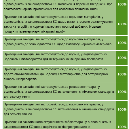
відповідність із законодавством ЄС: визначення переліку тверджень про
100%
властивості кормів, призначених для особливих поживних цілей
Приведення заходів, які застосовуються до кормових матеріалів, у
відповідність із законодавством ЄС: щодо вимог стосовно розмежування
100%
таких категорій, як кормові матеріали, кормові добавки, біоцидні
продукти та ветеринарні лікарські засоби
Приведення заходів, які застосовуються до кормових матеріалів, у
100%
відповідність до законодавства ЄС: щодо Каталогу кормових матеріалів
Приведення заходів, які застосовуються до кормів, у відповідність із
100%
Кодексом Співтовариства для ветеринарних лікарських препаратів
Приведення заходів, які застосовуються до кормів, у відповідність із
додатковими вимогами до Кодексу Співтовариства для ветеринарних
100%
лікарських препаратів
Приведення заходів, які застосовуються до розведення тварин у
відповідність із законодавством ЄС: встановлення мінімальних стандартів
100%
для захисту телят
Приведення заходів, які застосовуються до кормових матеріалів, у
відповідність із законодавством ЄС: встановлення мінімальних стандартів
100%
для захисту свиней
Приведення заходів щодо оглушення та забою тварин у відповідність із
законодавством ЄС: щодо щорічних звітів про проведення
100%