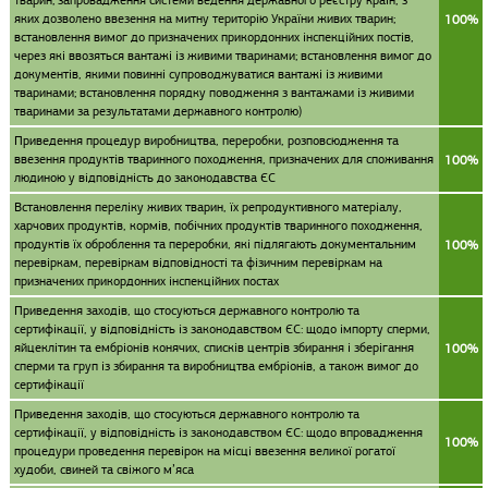
тварин; запровадження системи ведення державного реєстру країн, з
яких дозволено ввезення на митну територію України живих тварин;
100%
встановлення вимог до призначених прикордонних інспекційних постів,
через які ввозяться вантажі із живими тваринами; встановлення вимог до
документів, якими повинні супроводжуватися вантажі із живими
тваринами; встановлення порядку поводження з вантажами із живими
тваринами за результатами державного контролю)
Приведення процедур виробництва, переробки, розповсюдження та
ввезення продуктів тваринного походження, призначених для споживання
100%
людиною у відповідність до законодавства ЄС
Встановлення переліку живих тварин, їх репродуктивного матеріалу,
харчових продуктів, кормів, побічних продуктів тваринного походження,
продуктів їх оброблення та переробки, які підлягають документальним
100%
перевіркам, перевіркам відповідності та фізичним перевіркам на
призначених прикордонних інспекційних постах
Приведення заходів, що стосуються державного контролю та
сертифікації, у відповідність із законодавством ЄС: щодо імпорту сперми,
яйцеклітин та ембріонів конячих, списків центрів збирання і зберігання
100%
сперми та груп із збирання та виробництва ембріонів, а також вимог до
сертифікації
Приведення заходів, що стосуються державного контролю та
сертифікації, у відповідність із законодавством ЄС: щодо впровадження
100%
процедури проведення перевірок на місці ввезення великої рогатої
худоби, свиней та свіжого м’яса