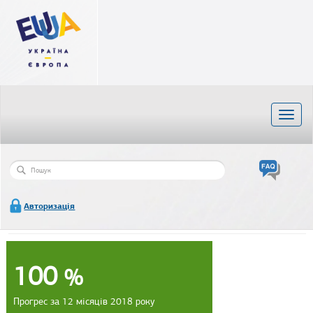
Перейти
до
основного
матеріалу
Toggl
naviga
Пошукова
форма
Пошук
Авторизація
100
%
Прогрес за 12 місяців 2018 року