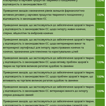
класифікації в харчових продуктах тваринного походження у
100%
відповідність із законодавством ЄС
Приведення заходів з визначення рівнів залишків фармакологічно
активних речовин у харчових продуктах тваринного походження у
100%
відповідність із законодавством ЄС
Приведення заходів, що застосовуються до забезпечення здоров’я тварин,
у відповідність із законодавством ЄС: щодо імпорту живих конячих,
100%
сперми, яйцеклітин та ембріонів конячих
Приведення заходів, що застосовуються до забезпечення здоров’я тварин,
у відповідність із законодавством ЄС: щодо ветеринарних вимог та
100%
ветеринарної сертифікації для імпорту зареєстрованих конячих та
конячих, призначених для племінних та користувальних цілей
Приведення заходів, що застосовуються до забезпечення здоров’я тварин,
у відповідність із законодавством ЄС: щодо впливу проблем здоров’я
100%
тварин на торгівлю великою рогатою худобою та свинями
Приведення заходів, що застосовуються до забезпечення здоров’я тварин,
у відповідність із законодавством ЄС: щодо проблем здоров’я тварин, що
100%
впливають на торгівлю великою рогатою худобою та свинями
Приведення заходів, що застосовуються до забезпечення здоров’я тварин,
у відповідність із законодавством ЄС: ветеринарні вимоги до імпорту
100%
сперми домашніх свиней
Приведення заходів, що застосовуються до забезпечення здоров’я тварин,
у відповідність із законодавством ЄС: щодо додаткових гарантій для