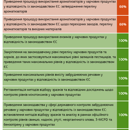
Приведення процедур використання ароматизаторів у харчових продуктах
у відповідність із законодавством ЄС: затвердження переліку
66%
ароматизаторів
Приведення процедур використання ароматизаторів у харчових продуктах
у відповідність із законодавством ЄС щодо перехідних заходів, переліку
66%
ароматизаторів та вихідних матеріалів
Приведення процедур використання ензимів у харчових продуктах у
100%
відповідність із законодавством ЄС
Закріплення на законодавчому рівні переліку харчових продуктів та
кормів, до яких застосовуються максимальні рівні залишків пестицидів, та
100%
приведення таких максимальних рівнів у відповідність із законодавством
ЄС
Приведення максимальних рівнів вмісту забруднюючих речовин у
100%
харчових продуктах у відповідність із законодавством ЄС
Регламентація методів відбору зразків та відповідних досліджень щодо
100%
контролю рівнів мікотоксинів у харчових продуктах
Приведення законодавства у сфері державного контролю забруднюючих
речовин у харчових продуктах у відповідність із законодавством ЄС:
встановлення методів відбору зразків та аналізу в рамках офіційного
100%
контролю рівнів свинцю, кадмію, ртуті, неорганічного олова, 3-MCPD та
бензопірену у харчових продуктах