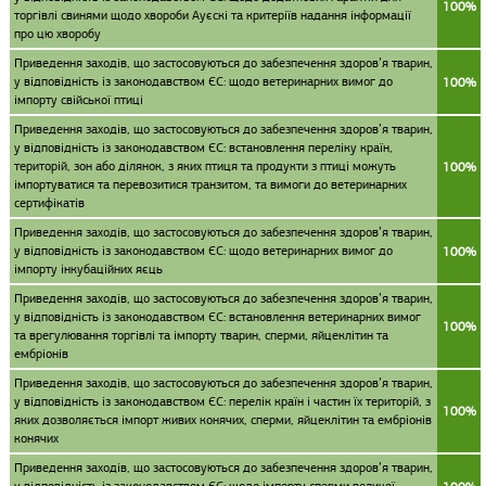
100%
торгівлі свинями щодо хвороби Ауєскі та критеріїв надання інформації
про цю хворобу
Приведення заходів, що застосовуються до забезпечення здоров’я тварин,
у відповідність із законодавством ЄС: щодо ветеринарних вимог до
100%
імпорту свійської птиці
Приведення заходів, що застосовуються до забезпечення здоров’я тварин,
у відповідність із законодавством ЄС: встановлення переліку країн,
територій, зон або ділянок, з яких птиця та продукти з птиці можуть
100%
імпортуватися та перевозитися транзитом, та вимоги до ветеринарних
сертифікатів
Приведення заходів, що застосовуються до забезпечення здоров’я тварин,
у відповідність із законодавством ЄС: щодо ветеринарних вимог до
100%
імпорту інкубаційних яєць
Приведення заходів, що застосовуються до забезпечення здоров’я тварин,
у відповідність із законодавством ЄС: встановлення ветеринарних вимог
100%
та врегулювання торгівлі та імпорту тварин, сперми, яйцеклітин та
ембріонів
Приведення заходів, що застосовуються до забезпечення здоров’я тварин,
у відповідність із законодавством ЄС: перелік країн і частин їх територій, з
100%
яких дозволяється імпорт живих конячих, сперми, яйцеклітин та ембріонів
конячих
Приведення заходів, що застосовуються до забезпечення здоров’я тварин,