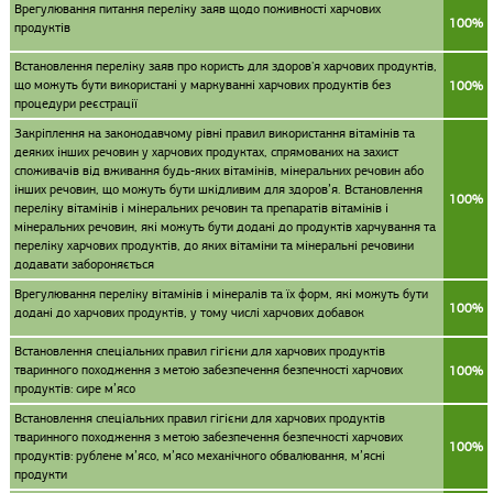
Врегулювання питання переліку заяв щодо поживності харчових
100%
продуктів
Встановлення переліку заяв про користь для здоров'я харчових продуктів,
що можуть бути використані у маркуванні харчових продуктів без
100%
процедури реєстрації
Закріплення на законодавчому рівні правил використання вітамінів та
деяких інших речовин у харчових продуктах, спрямованих на захист
споживачів від вживання будь-яких вітамінів, мінеральних речовин або
інших речовин, що можуть бути шкідливим для здоров’я. Встановлення
100%
переліку вітамінів і мінеральних речовин та препаратів вітамінів і
мінеральних речовин, які можуть бути додані до продуктів харчування та
переліку харчових продуктів, до яких вітаміни та мінеральні речовини
додавати забороняється
Врегулювання переліку вітамінів і мінералів та їх форм, які можуть бути
100%
додані до харчових продуктів, у тому числі харчових добавок
Встановлення спеціальних правил гігієни для харчових продуктів
тваринного походження з метою забезпечення безпечності харчових
100%
продуктів: сире м’ясо
Встановлення спеціальних правил гігієни для харчових продуктів
тваринного походження з метою забезпечення безпечності харчових
100%
продуктів: рублене м’ясо, м’ясо механічного обвалювання, м’ясні
продукти