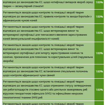
відповідно до законодавства ЄС: щодо нотифікації випадків хвороб серед
100%
тварин — везикулярний стоматит
Регламентація заходів щодо контролю та ліквідації хвороб тварин
відповідно до законодавства ЄС: правила контролю та заходи боротьби з
100%
африканською чумою коней
Регламентація заходів щодо контролю та ліквідації хвороб тварин
відповідно до законодавства ЄС: щодо ветеринарних вимог та
100%
ветеринарної сертифікації для тимчасового ввезення зареєстрованих
коней (венесуельський енцефаломієліт коней)
Регламентація заходів щодо контролю та ліквідації хвороб тварин
відповідно до законодавства ЄС: щодо ветеринарних вимог та
ветеринарної сертифікації для імпорту зареєстрованих конячих та
100%
конячих, призначених для племінних та користувальних цілей (парувальна
хвороба)
Регламентація заходів щодо контролю та ліквідації хвороб тварин
відповідно до законодавства ЄС: встановлення спеціальних положень
100%
щодо контролю африканської чуми свиней
Регламентація заходів щодо контролю та ліквідації хвороб тварин
відповідно до законодавства ЄС: щодо отримання статусу затверджених
зон рибогосподарств стосовно одного або декількох захворювань риб
100%
вірусною геморагічною інфекцією (VHS) та інфекційним некрозом
гемопоетичної тканини (IHN) риб
Регламентація заходів щодо контролю та ліквідації хвороб тварин