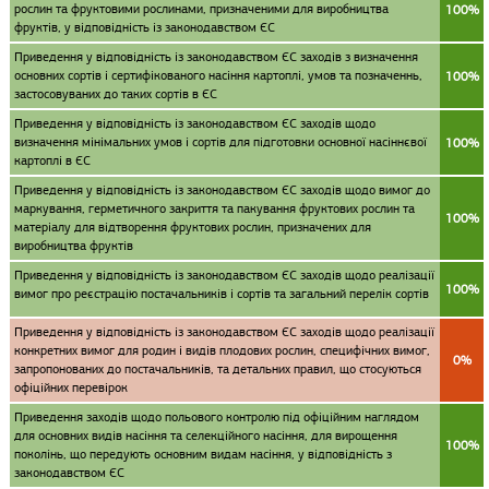
рослин та фруктовими рослинами, призначеними для виробництва
100%
фруктів, у відповідність із законодавством ЄС
Приведення у відповідність із законодавством ЄС заходів з визначення
основних сортів і сертифікованого насіння картоплі, умов та позначеннь,
100%
застосовуваних до таких сортів в ЄС
Приведення у відповідність із законодавством ЄС заходів щодо
визначення мінімальних умов і сортів для підготовки основної насіннєвої
100%
картоплі в ЄС
Приведення у відповідність із законодавством ЄС заходів щодо вимог до
маркування, герметичного закриття та пакування фруктових рослин та
100%
матеріалу для відтворення фруктових рослин, призначених для
виробництва фруктів
Приведення у відповідність із законодавством ЄС заходів щодо реалізації
100%
вимог про реєстрацію постачальників і сортів та загальний перелік сортів
Приведення у відповідність із законодавством ЄС заходів щодо реалізації
конкретних вимог для родин і видів плодових рослин, специфічних вимог,
0%
запропонованих до постачальників, та детальних правил, що стосуються
офіційних перевірок
Приведення заходів щодо польового контролю під офіційним наглядом
для основних видів насіння та селекційного насіння, для вирощення
100%
поколінь, що передують основним видам насіння, у відповідність з
законодавством ЄС