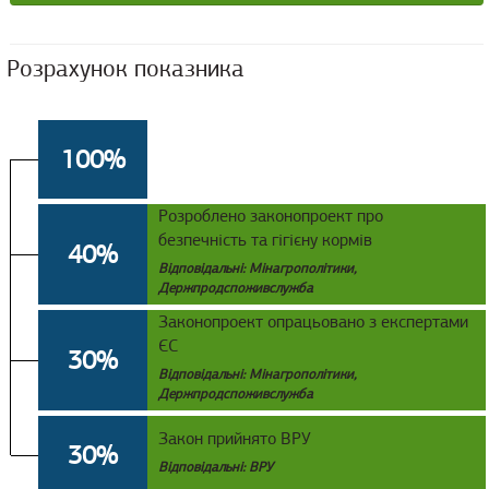
Розрахунок показника
100%
Розроблено законопроект про
безпечність та гігієну кормів
40%
Відповідальні: Мінагрополітики,
Держпродспоживслужба
Законопроект опрацьовано з експертами
ЄС
30%
Відповідальні: Мінагрополітики,
Держпродспоживслужба
Закон прийнято ВРУ
30%
Відповідальні: ВРУ