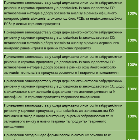
Приведення законодавства у сфері державного контролю забруднюючих
речовин у харчових продуктах у відповідність із законодавством ЄС:
встановлення методів відбору зразків та аналізу в рамках офіційного
100%
контролю рівнів діоксинів, діоксиноподібних PCBs та недіоксиноподібних
PCBs у деяких харчових продуктах
Приведення законодавства у сфері державного контролю забруднюючих
речовин у харчових продуктах у відповідність із законодавством ЄС:
100%
встановлення методів відбору зразків та аналізу в рамках державного
контролю рівнів нітратів в деяких харчових продуктах
Приведення законодавства у сфері державного контролю забруднюючих
речовин у харчових продуктах у відповідність із законодавством ЄС:
100%
встановлення методів відбору зразків в рамках офіційного контролю
залишків пестицидів в продуктах рослинного і тваринного походження
Приведення законодавства у сфері державного контролю забруднюючих
речовин у харчових продуктах у відповідність із законодавством ЄС: щодо
100%
максимальних меж залишків фармакологічно активних речовин та їх
класифікації в харчових продуктах тваринного походження
Приведення законодавства у сфері державного контролю забруднюючих
речовин у харчових продуктах у відповідність до законодавства ЄС:
визначення заходів щодо моніторингу окремих забруднювачів та їх
100%
залишкового вмісту в живих тваринах та продуктах тваринного
походження
Приведення заходів щодо фармакологічно активних речовин та їх