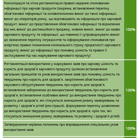
Консолідація та чітка регламентація правил надання споживачам
інформації про харчові продукти (зокрема, встановлення переліку
обов’язкової інформації та основоположних вимог до такої інформації,
вимог до операторів ринку, що відповідають за інформацію про харчовий
продукт, вимог до представлення обов’язкової інформації та відхилення
від них; вимог до дистанційного продажу, мовних вимог, вимог до назви
100%
харчового продукту та інформації, що повинна її супроводжувати; вимог
до зазначення переліку інгредієнтів та інформування споживачів про
алергени; правил позначення мінімального строку придатності харчового
продукту; вимог до інформації про поживну цінність та правил її
застосування під час маркування харчового продукту)
Регламентація використання у маркуванні заяв про харчову цінність та
користь для здоров’я харчового продукту (шляхом встановлення
загальних принципів та умов використання заяв про поживну цінність та
тверджень про користь для здоров’я, закріплення обов’язковості
наукового обґрунтування тверджень про користь для здоров’я,
встановлення заборонених до використання тверджень про користь для
100%
здоров’я, встановлення особливих вимог до використання тверджень про
користь для здоров’я, які стосуються зменшення ризику захворювань та
розвитку і здоров’я дітей (реєстрація), формування переліку дозволених
до використання тверджень про користь для здоров’я, крім тих, які
стосуються зменшення ризику захворювань та розвитку і здоров’я дітей)
Затвердження керівних положень про впровадження спеціальних умов
100%
використання заяв