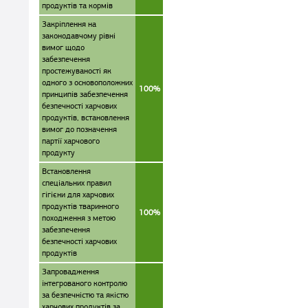
продуктів та кормів
Закріплення на
законодавчому рівні
вимог щодо
забезпечення
простежуваності як
одного з основоположних
100%
принципів забезпечення
безпечності харчових
продуктів, встановлення
вимог до позначення
партії харчового
продукту
Встановлення
спеціальних правил
гігієни для харчових
продуктів тваринного
100%
походження з метою
забезпечення
безпечності харчових
продуктів
Запровадження
інтегрованого контролю
за безпечністю та якістю
харчових продуктів за