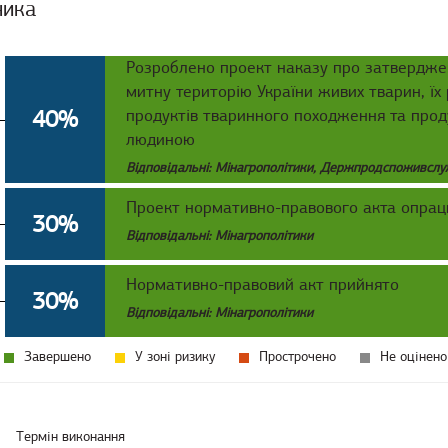
ника
Розроблено проект наказу про затвердже
митну територію України живих тварин, їх
40%
продуктів тваринного походження та прод
людиною
Відповідальні: Мінагрополітики, Держпродспоживсл
Проект нормативно-правового акта опрац
30%
Відповідальні: Мінагрополітики
Нормативно-правовий акт прийнято
30%
Відповідальні: Мінагрополітики
Завершено
У зоні ризику
Прострочено
Не оцінено
Термін виконання