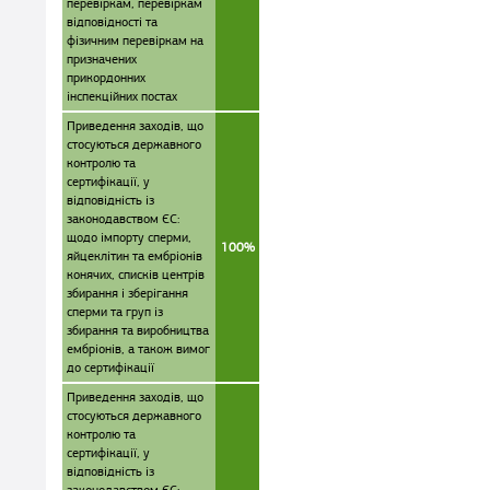
перевіркам, перевіркам
відповідності та
фізичним перевіркам на
призначених
прикордонних
інспекційних постах
Приведення заходів, що
стосуються державного
контролю та
сертифікації, у
відповідність із
законодавством ЄС:
щодо імпорту сперми,
100%
яйцеклітин та ембріонів
конячих, списків центрів
збирання і зберігання
сперми та груп із
збирання та виробництва
ембріонів, а також вимог
до сертифікації
Приведення заходів, що
стосуються державного
контролю та
сертифікації, у
відповідність із