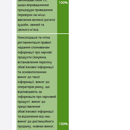
законодавством ЄС:
100%
щодо впровадження
процедури проведення
перевірок на місці
ввезення великої рогатої
худоби, свиней та
свіжого м’яса
Консолідація та чітка
регламентація правил
надання споживачам
інформації про харчові
продукти (зокрема,
встановлення переліку
обов’язкової інформації
та основоположних
вимог до такої
інформації, вимог до
операторів ринку, що
відповідають за
інформацію про харчовий
продукт, вимог до
представлення
обов’язкової інформації
та відхилення від них;
вимог до дистанційного
100%
продажу, мовних вимог,