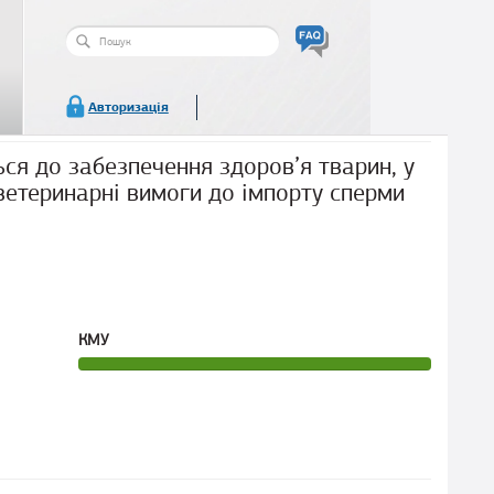
Пошукова
форма
Пошук
Авторизація
ся до забезпечення здоров’я тварин, у
ветеринарні вимоги до імпорту сперми
КМУ