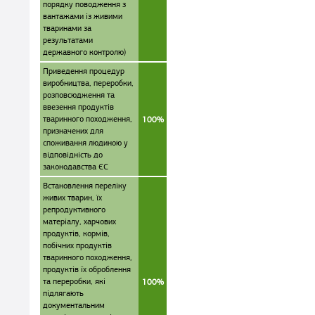
порядку поводження з
вантажами із живими
тваринами за
результатами
державного контролю)
Приведення процедур
виробництва, переробки,
розповсюдження та
ввезення продуктів
тваринного походження,
100%
призначених для
споживання людиною у
відповідність до
законодавства ЄС
Встановлення переліку
живих тварин, їх
репродуктивного
матеріалу, харчових
продуктів, кормів,
побічних продуктів
тваринного походження,
продуктів їх оброблення
та переробки, які
100%
підлягають
документальним