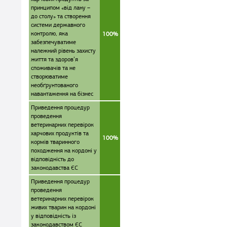
принципом «від лану –
до столу» та створення
системи державного
контролю, яка
100%
забезпечуватиме
належний рівень захисту
життя та здоров’я
споживачів та не
створюватиме
необґрунтованого
навантаження на бізнес
Приведення процедур
проведення
ветеринарних перевірок
харчових продуктів та
100%
кормів тваринного
походження на кордоні у
відповідність до
законодавства ЄС
Приведення процедур
проведення
ветеринарних перевірок
живих тварин на кордоні
у відповідність із
законодавством ЄС