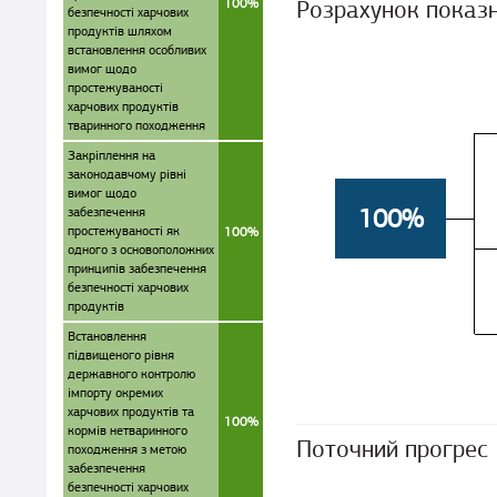
100%
Розрахунок показ
безпечності харчових
продуктів шляхом
встановлення особливих
вимог щодо
простежуваності
харчових продуктів
тваринного походження
Закріплення на
законодавчому рівні
вимог щодо
100%
забезпечення
простежуваності як
100%
одного з основоположних
принципів забезпечення
безпечності харчових
продуктів
Встановлення
підвищеного рівня
державного контролю
імпорту окремих
харчових продуктів та
100%
кормів нетваринного
Поточний прогрес
походження з метою
забезпечення
безпечності харчових