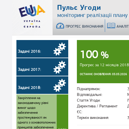
Перейти
Пульс Угоди
до
моніторинг реалізації плану
основного
матеріалу
ПРОГРЕС ВИКОНАННЯ
АНАЛІ
100
Задачі 2016:
%
Прогрес за 12 місяців 2018
Задачі 2017:
ОСТАННЄ ОНОВЛЕННЯ: 03.03.2026
Задачі 2018:
Піднапрямок:
Відповідальні:
Закріплення на
Стаття Угоди:
законодавчому рівні
Директива / Регламент
вимог щодо
ЄС:
забезпечення
простежуваності як
Термін виконання:
одного з основоположних
принципів забезпечення