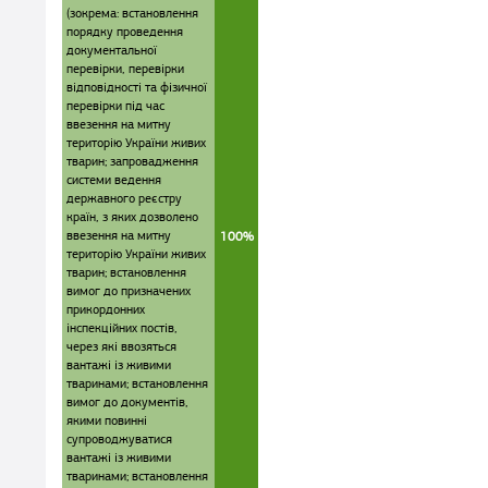
(зокрема: встановлення
порядку проведення
документальної
перевірки, перевірки
відповідності та фізичної
перевірки під час
ввезення на митну
територію України живих
тварин; запровадження
системи ведення
державного реєстру
країн, з яких дозволено
ввезення на митну
100%
територію України живих
тварин; встановлення
вимог до призначених
прикордонних
інспекційних постів,
через які ввозяться
вантажі із живими
тваринами; встановлення
вимог до документів,
якими повинні
супроводжуватися
вантажі із живими
тваринами; встановлення