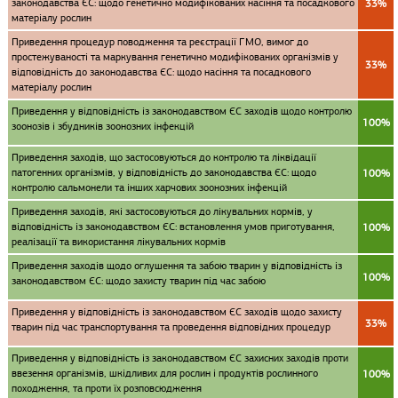
законодавства ЄС: щодо генетично модифікованих насіння та посадкового
33%
матеріалу рослин
Приведення процедур поводження та реєстрації ГМО, вимог до
простежуваності та маркування генетично модифікованих організмів у
33%
відповідність до законодавства ЄС: щодо насіння та посадкового
матеріалу рослин
Приведення у відповідність із законодавством ЄС заходів щодо контролю
100%
зоонозів і збудників зоонозних інфекцій
Приведення заходів, що застосовуються до контролю та ліквідації
патогенних організмів, у відповідність до законодавства ЄС: щодо
100%
контролю сальмонели та інших харчових зоонозних інфекцій
Приведення заходів, які застосовуються до лікувальних кормів, у
відповідність із законодавством ЄС: встановлення умов приготування,
100%
реалізації та використання лікувальних кормів
Приведення заходів щодо оглушення та забою тварин у відповідність із
100%
законодавством ЄС: щодо захисту тварин під час забою
Приведення у відповідність із законодавством ЄС заходів щодо захисту
33%
тварин під час транспортування та проведення відповідних процедур
Приведення у відповідність із законодавством ЄС захисних заходів проти
ввезення організмів, шкідливих для рослин і продуктів рослинного
100%
походження, та проти їх розповсюдження