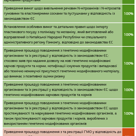
харчовими продуктами
Приведення вимог щодо вивільнення речовин N-нітроамінів і N-нітрозатів
гумовими та еластомерними сосками та пустушками у відповідність із
100%
законодавством ЄС
Встановлення особливих вимог та детальних правил щодо імпорту
пластикового посуду з поліміаду та меламіну, який виготовлений або
100%
відправлений із Китайської Народної Республіки чи спеціального
адміністративного регіону Гонконгу, відповідно до законодавства ЄС
Приведення процедур поводження з генетично модифікованими
організмами та їх реєстрації у відповідність із законодавством ЄС:
стосовно заяв про надання дозволу на нові генетично модифіковані
100%
харчові продукти та корми, нотифікації існуючих продуктів і випадкової
або технічно неминучої присутності генетично модифікованого матеріалу,
що виникає з позитивної оцінки ризику
Приведення процедур поводження з генетично модифікованими
організмами та їх реєстрації у відповідність із законодавством ЄС: щодо
100%
генетично модифікованих харчових продуктів та кормів
Приведення процедур поводження з генетично модифікованими
організмами та їх реєстрації у відповідність із законодавством ЄС: щодо
простежуваності та маркування генетично модифікованих організмів, а
100%
також простежуваності харчових продуктів і кормів, вироблених з
використанням генетично модифікованих організмів
Приведення процедур поводження з та реєстрації ГМО у відповідність до