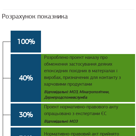
Розрахунок показника
100%
Розроблено проект наказу про
обмеження застосування деяких
епоксидних похідних в матеріалах і
40%
виробах, призначених для контакту з
харчовими продуктами
Відповідальні: МОЗ, Мінагрополітики,
Держпродспоживслужба
Проект нормативно-правового акту
30%
опрацьовано з експертами ЄС
Відповідальні: МОЗ
Нормативно-правовий акт прийнято