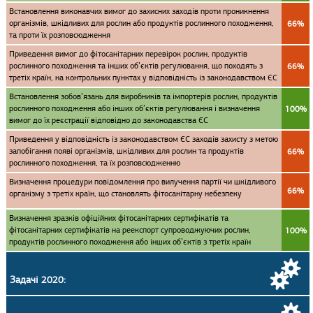
Встановлення виконавчих вимог до захисних заходів проти проникнення
організмів, шкідливих для рослин або продуктів рослинного походження,
66%
та проти їх розповсюдження
Приведення вимог до фітосанітарних перевірок рослин, продуктів
рослинного походження та інших об’єктів регулювання, що походять з
66%
третіх країн, на контрольних пунктах у відповідність із законодавством ЄС
Встановлення зобов’язань для виробників та імпортерів рослин, продуктів
рослинного походження або інших об’єктів регулювання і визначення
100%
вимог до їх реєстрації відповідно до законодавства ЄС
Приведення у відповідність із законодавством ЄС заходів захисту з метою
запобігання появі організмів, шкідливих для рослин та продуктів
66%
рослинного походження, та їх розповсюдженню
Визначення процедури повідомлення про вилучення партії чи шкідливого
66%
організму з третіх країн, що становлять фітосанітарну небезпеку
Визначення зразків офіційних фітосанітарних сертифікатів та
фітосанітарних сертифікатів на реекспорт супроводжуючих рослин,
100%
продуктів рослинного походження або інших об’єктів з третіх країн
Задачі 2020: