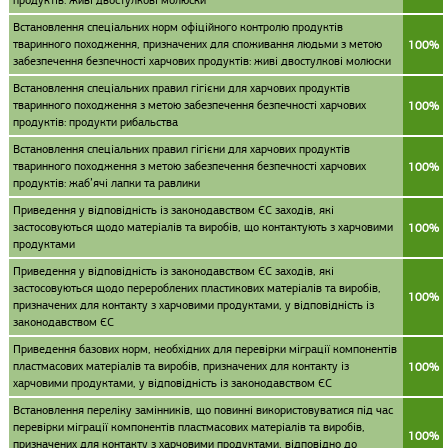
продуктів: живі двостулкові молюски
Встановлення спеціальних норм офіційного контролю продуктів
тваринного походження, призначених для споживання людьми з метою
100%
забезпечення безпечності харчових продуктів: живі двостулкові молюски
Встановлення спеціальних правил гігієни для харчових продуктів
тваринного походження з метою забезпечення безпечності харчових
100%
продуктів: продукти рибальства
Встановлення спеціальних правил гігієни для харчових продуктів
тваринного походження з метою забезпечення безпечності харчових
100%
продуктів: жаб’ячі лапки та равлики
Приведення у відповідність із законодавством ЄС заходів, які
застосовуються щодо матеріалів та виробів, що контактують з харчовими
100%
продуктами
Приведення у відповідність із законодавством ЄС заходів, які
застосовуються щодо перероблених пластикових матеріалів та виробів,
100%
призначених для контакту з харчовими продуктами, у відповідність із
законодавством ЄС
Приведення базових норм, необхідних для перевірки міграції компонентів
пластмасових матеріалів та виробів, призначених для контакту із
100%
харчовими продуктами, у відповідність із законодавством ЄС
Встановлення переліку замінників, що повинні використовуватися під час
перевірки міграції компонентів пластмасових матеріалів та виробів,
100%
призначених для контакту з харчовими продуктами, відповідно до