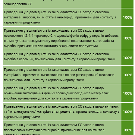
законодавства ЄС
Приведення у відповідність із законодавством ЄС заходів стосовно
матеріалів і виробів, які містять вінілхлорид і призначені для контакту з
100%
харчовими продуктами
Приведення у відповідність із законодавством ЄС заходів щодо
невключення 2,4,4’-трихлоро-2’-гідроксідіфеніл ефіру у перелік добавок,
100%
які можуть застосовуватися у виробництві пластмасових матеріалів та
виробів, призначених для контакту з харчовими продуктами
Приведення у відповідність із законодавством ЄС заходів стосовно
100%
виробів з кераміки, призначених для контакту з харчовими продуктами
Приведення у відповідність із законодавством ЄС заходів щодо
матеріалів і предметів, виготовлених з плівки регенерованої целюлози,
100%
призначених для контакту з харчовими продуктами
Приведення у відповідність із законодавством ЄС заходів щодо
обмеження застосування деяких епоксидних похідних в матеріалах і
100%
виробах, призначених для контакту з харчовими продуктами
Приведення у відповідність із законодавством ЄС заходів щодо активних
та “інтелектуальних” матеріалів та предметів, призначених для контакту з
100%
харчовими продуктами
Приведення у відповідність із законодавством ЄС заходів щодо
пластмасових матеріалів та виробів, призначених для контакту з
100%