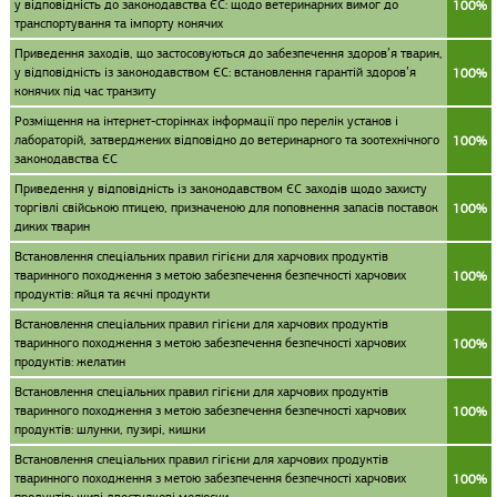
у відповідність до законодавства ЄС: щодо ветеринарних вимог до
100%
транспортування та імпорту конячих
Приведення заходів, що застосовуються до забезпечення здоров’я тварин,
у відповідність із законодавством ЄС: встановлення гарантій здоров’я
100%
конячих під час транзиту
Розміщення на інтернет-сторінках інформації про перелік установ і
лабораторій, затверджених відповідно до ветеринарного та зоотехнічного
100%
законодавства ЄС
Приведення у відповідність із законодавством ЄС заходів щодо захисту
торгівлі свійською птицею, призначеною для поповнення запасів поставок
100%
диких тварин
Встановлення спеціальних правил гігієни для харчових продуктів
тваринного походження з метою забезпечення безпечності харчових
100%
продуктів: яйця та яєчні продукти
Встановлення спеціальних правил гігієни для харчових продуктів
тваринного походження з метою забезпечення безпечності харчових
100%
продуктів: желатин
Встановлення спеціальних правил гігієни для харчових продуктів
тваринного походження з метою забезпечення безпечності харчових
100%
продуктів: шлунки, пузирі, кишки
Встановлення спеціальних правил гігієни для харчових продуктів
тваринного походження з метою забезпечення безпечності харчових
100%