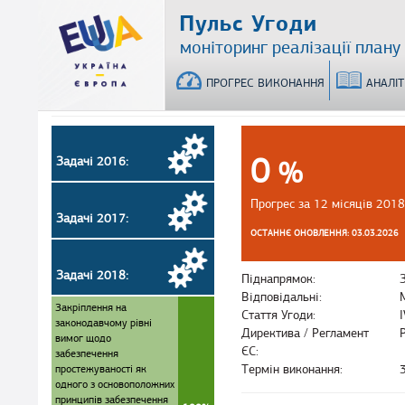
Перейти
Пульс Угоди
до
моніторинг реалізації плану
основного
матеріалу
ПРОГРЕС ВИКОНАННЯ
АНАЛІ
0
Задачі 2016:
%
Прогрес за 12 місяців 2018
Задачі 2017:
ОСТАННЄ ОНОВЛЕННЯ: 03.03.2026
Задачі 2018:
Піднапрямок:
Відповідальні:
Закріплення на
Стаття Угоди:
законодавчому рівні
Директива / Регламент
вимог щодо
ЄС:
забезпечення
простежуваності як
Термін виконання:
одного з основоположних
принципів забезпечення