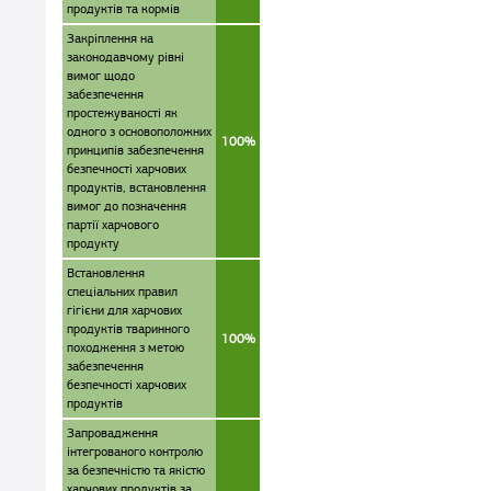
продуктів та кормів
Закріплення на
законодавчому рівні
вимог щодо
забезпечення
простежуваності як
одного з основоположних
100%
принципів забезпечення
безпечності харчових
продуктів, встановлення
вимог до позначення
партії харчового
продукту
Встановлення
спеціальних правил
гігієни для харчових
продуктів тваринного
100%
походження з метою
забезпечення
безпечності харчових
продуктів
Запровадження
інтегрованого контролю
за безпечністю та якістю
харчових продуктів за