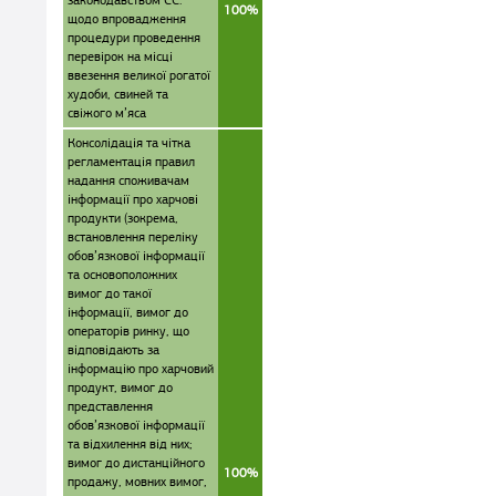
законодавством ЄС:
100%
щодо впровадження
процедури проведення
перевірок на місці
ввезення великої рогатої
худоби, свиней та
свіжого м’яса
Консолідація та чітка
регламентація правил
надання споживачам
інформації про харчові
продукти (зокрема,
встановлення переліку
обов’язкової інформації
та основоположних
вимог до такої
інформації, вимог до
операторів ринку, що
відповідають за
інформацію про харчовий
продукт, вимог до
представлення
обов’язкової інформації
та відхилення від них;
вимог до дистанційного
100%
продажу, мовних вимог,