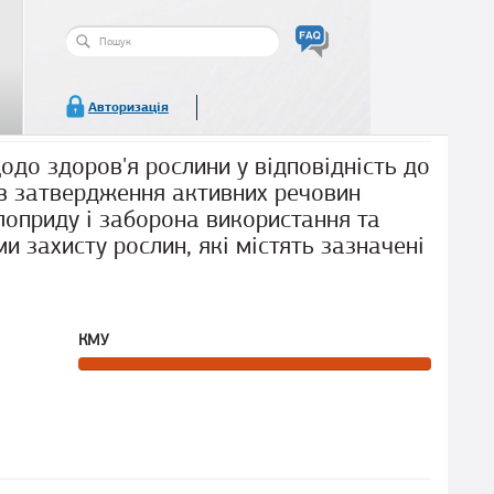
Пошукова
форма
Пошук
Авторизація
одо здоров'я рослини у відповідність до
в затвердження активних речовин
лоприду і заборона використання та
 захисту рослин, які містять зазначені
КМУ