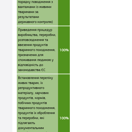
порядку поводження з
вантажами із живими
тваринами за
результатами
державного контролю)
Приведення процедур
виробництва, переробки,
розповсюдження та
ввезення продуктів
тваринного походження,
100%
призначених для
споживання людиною у
відповідність до
законодавства ЄС
Встановлення переліку
живих тварин, їх
репродуктивного
матеріалу, харчових
продуктів, кормів,
побічних продуктів
тваринного походження,
продуктів їх оброблення
та переробки, які
100%
підлягають
документальним