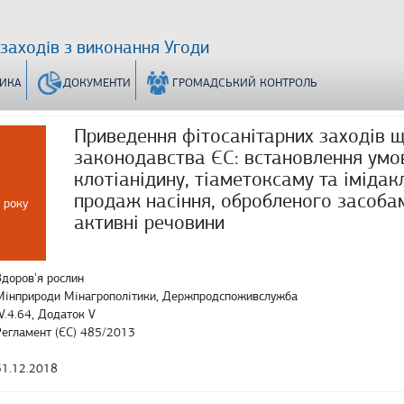
 заходів з виконання Угоди
ТИКА
ДОКУМЕНТИ
ГРОМАДСЬКИЙ КОНТРОЛЬ
Приведення фітосанітарних заходів щ
законодавства ЄС: встановлення умо
клотіанідину, тіаметоксаму та імідак
продаж насіння, обробленого засобами
 року
активні речовини
Здоров'я рослин
Мінприроди Мінагрополітики, Держпродспоживслужба
IV.4.64, Додаток V
Регламент (ЄС) 485/2013
31.12.2018