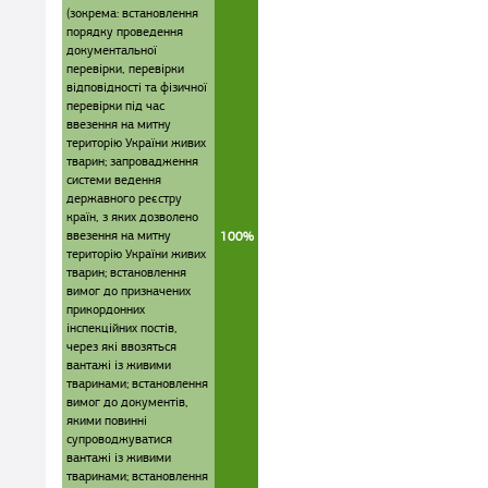
(зокрема: встановлення
порядку проведення
документальної
перевірки, перевірки
відповідності та фізичної
перевірки під час
ввезення на митну
територію України живих
тварин; запровадження
системи ведення
державного реєстру
країн, з яких дозволено
ввезення на митну
100%
територію України живих
тварин; встановлення
вимог до призначених
прикордонних
інспекційних постів,
через які ввозяться
вантажі із живими
тваринами; встановлення
вимог до документів,
якими повинні
супроводжуватися
вантажі із живими
тваринами; встановлення