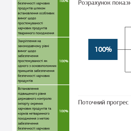
100%
Розрахунок показ
безпечності харчових
продуктів шляхом
встановлення особливих
вимог щодо
простежуваності
харчових продуктів
тваринного походження
Закріплення на
законодавчому рівні
100%
вимог щодо
забезпечення
простежуваності як
100%
одного з основоположних
принципів забезпечення
безпечності харчових
продуктів
Встановлення
підвищеного рівня
державного контролю
Поточний прогрес
імпорту окремих
харчових продуктів та
100%
кормів нетваринного
походження з метою
забезпечення
безпечності харчових