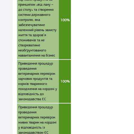
принципом «від лану –
до столу» та створення
системи державного
контролю, яка
100%
забезпечуватиме
належний рівень захисту
життя та здоров’я
споживачів та не
створюватиме
необґрунтованого
навантаження на бізнес
Приведення процедур
проведення
ветеринарних перевірок
харчових продуктів та
100%
кормів тваринного
походження на кордоні у
відповідність до
законодавства ЄС
Приведення процедур
проведення
ветеринарних перевірок
живих тварин на кордоні
у відповідність із
законодавством ЄС