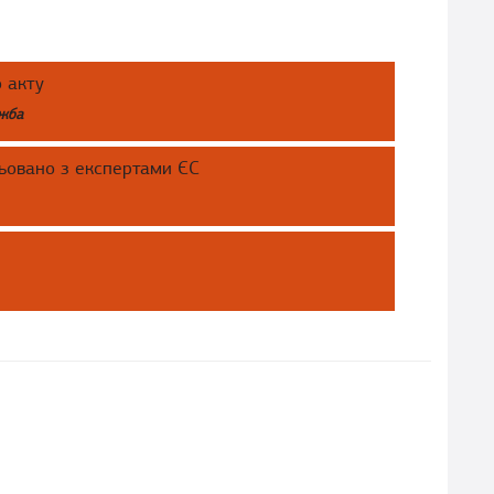
 акту
ужба
ьовано з експертами ЄС