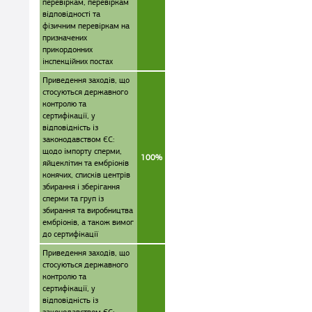
перевіркам, перевіркам
відповідності та
фізичним перевіркам на
призначених
прикордонних
інспекційних постах
Приведення заходів, що
стосуються державного
контролю та
сертифікації, у
відповідність із
законодавством ЄС:
щодо імпорту сперми,
100%
яйцеклітин та ембріонів
конячих, списків центрів
збирання і зберігання
сперми та груп із
збирання та виробництва
ембріонів, а також вимог
до сертифікації
Приведення заходів, що
стосуються державного
контролю та
сертифікації, у
відповідність із