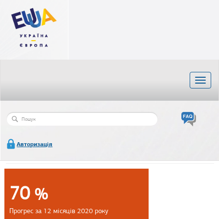
Перейти
до
основного
матеріалу
Toggl
naviga
Пошукова
форма
Пошук
Авторизація
70
%
Прогрес за 12 місяців 2020 року