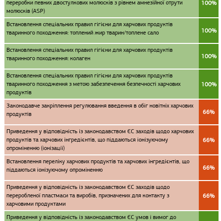
переробки певних двостулкових молюсків з рівнем амнезійної отрути
100%
молюсків (ASP)
Встановлення спеціальних правил гігієни для харчових продуктів
100%
тваринного походження: топлений жир тварин/топлене сало
Встановлення спеціальних правил гігієни для харчових продуктів
100%
тваринного походження: колаген
Встановлення спеціальних правил гігієни для харчових продуктів
тваринного походження з метою забезпечення безпечності харчових
100%
продуктів
Законодавче закріплення регулювання введення в обіг новітніх харчових
66%
продуктів
Приведення у відповідність із законодавством ЄС заходів щодо харчових
продуктів та харчових інгредієнтів, що піддаються іонізуючому
66%
опроміненню (іонізації)
Встановлення переліку харчових продуктів та харчових інгредієнтів, що
66%
піддаються іонізуючому опроміненню
Приведення у відповідність із законодавством ЄС заходів щодо
переробленої пластмаси та виробів, призначених для контакту з
66%
харчовими продуктами
Приведення у відповідність із законодавством ЄС умов і вимог до