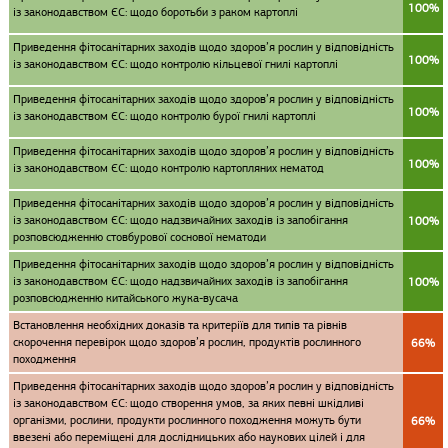
100%
із законодавством ЄС: щодо боротьби з раком картоплі
Приведення фітосанітарних заходів щодо здоров’я рослин у відповідність
100%
із законодавством ЄС: щодо контролю кільцевої гнилі картоплі
Приведення фітосанітарних заходів щодо здоров’я рослин у відповідність
100%
із законодавством ЄС: щодо контролю бурої гнилі картоплі
Приведення фітосанітарних заходів щодо здоров’я рослин у відповідність
100%
із законодавством ЄС: щодо контролю картопляних нематод
Приведення фітосанітарних заходів щодо здоров’я рослин у відповідність
із законодавством ЄС: щодо надзвичайних заходів із запобігання
100%
розповсюдженню стовбурової соснової нематоди
Приведення фітосанітарних заходів щодо здоров’я рослин у відповідність
із законодавством ЄС: щодо надзвичайних заходів із запобігання
100%
розповсюдженню китайського жука-вусача
Встановлення необхідних доказів та критеріїв для типів та рівнів
скорочення перевірок щодо здоров’я рослин, продуктів рослинного
66%
походження
Приведення фітосанітарних заходів щодо здоров’я рослин у відповідність
із законодавством ЄС: щодо створення умов, за яких певні шкідливі
організми, рослини, продукти рослинного походження можуть бути
66%
ввезені або переміщені для дослідницьких або наукових цілей і для